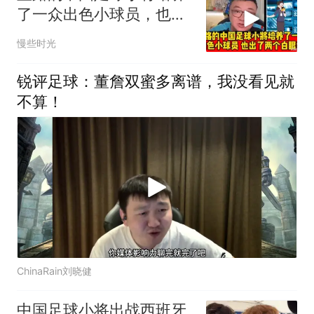
了一众出色小球员，也出
了两个白眼狼
慢些时光
锐评足球：董詹双蜜多离谱，我没看见就
不算！
ChinaRain刘晓健
中国足球小将出战西班牙