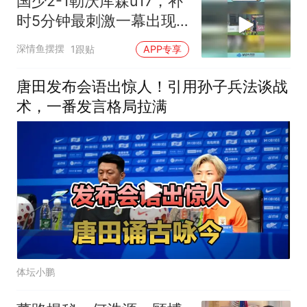
国少2-1勒沃库森u17，补
时5分钟最刺激一幕出现
了
深情鱼摆摆
1跟贴
APP专享
唐田发布会语出惊人！引用孙子兵法谈战
术，一番发言格局拉满
体坛小鹏