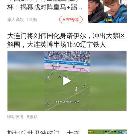
杯！揭幕战对阵皇马+踢
巴萨，董路带4名外援
豫人说娱
1跟贴
APP专享
大连门将刘伟国化身诺伊尔，冲出大禁区
解围，大连英博半场1比0辽宁铁人
咪咕体育
6跟贴
斯坦丘世界波破门，大连