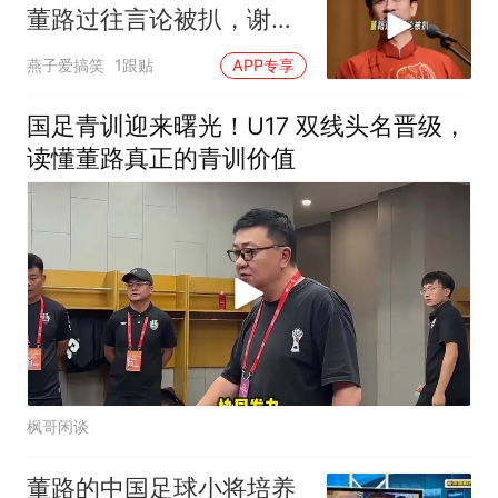
董路过往言论被扒，谢
娜、曹云金被牵连
燕子爱搞笑
1跟贴
APP专享
国足青训迎来曙光！U17 双线头名晋级，
读懂董路真正的青训价值
枫哥闲谈
董路的中国足球小将培养