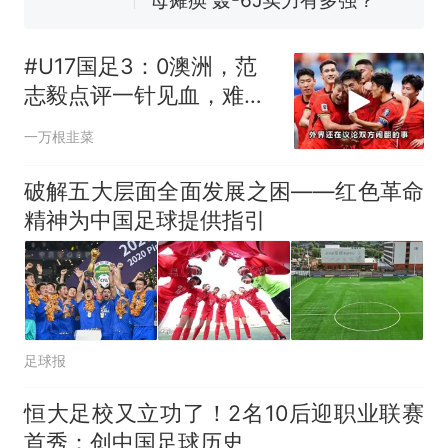
年，网友淘到后寄给女儿：花
鸟市场搬了，但爱还在
十多万人报名的考试，成绩
热
全部作废，公平么？
#U17国足3：0澳洲，范
志毅点评一针见血，难道
董路没功劳？
一万根韭菜
破解五大层面全面发展之困——红色革命
精神为中国足球提供指引
足球报
恒大足校又立功了！2名10后迎职业联赛
首秀：创中国足球历史