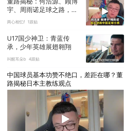
董路揭秘：何浩源、顾博
宇、周雨诺足球之路，揭
秘掐尖进真相
两心相忆f
1跟贴
U17国少神卫：青蓝传
承，少年英雄展翅翱翔
叫醒耳朵b
4跟贴
中国球员基本功赞不绝口，差距在哪？董
路揭秘日本主教练观点