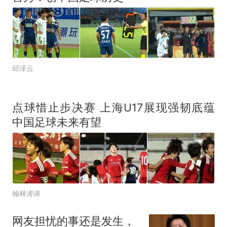
邱泽云
点球惜止步决赛 上海U17展现强韧底蕴
中国足球未来有望
翰林涛涛
网友担忧的事还是发生，