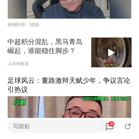
梧桐听雨l
1跟贴
中超积分混乱，黑马青岛
崛起，谁能稳住脚步？
人间闲散客
足球风云：董路激辩天赋少年，争议言论
引热议
31
写跟贴