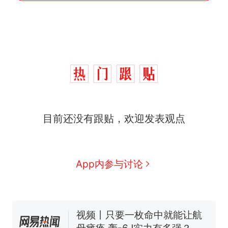
十多万人报名的考试，成绩
热
全部作废，公平么？
全球唯一没有法定首都的国
新
目前还没有跟贴，欢迎发表观点
家，刚改国名，总统就邀请中
国大使骑行绕了几乎整个国境
5万的小车卖不动，40万以上
线一圈，还曾两次到中国寻根
的抢着买
浙江人戒备 "白海豚"已创我国
App内参与讨论
纪录 带来严重影响
视频丨只要一枚命中就能让航
母瘫痪 轰-6J实力有多强？
泰州父亲的手写家书遗失30