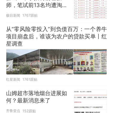
师，笔试前13名均遭淘
那个在床头放菜刀的女孩，
热
汰？教育局：已叫停招
因老师一句“跟我回家”改写了
极目新闻
1767跟贴
人生
聘，成立调查组全面核查
从“零风险零投入”到负债百万：一个养牛
项目崩盘后，谁该为农户的贷款买单丨红
星调查
红星新闻
1761跟贴
山姆超市落地烟台进展如
何？最新消息来了
齐鲁壹点
152跟贴