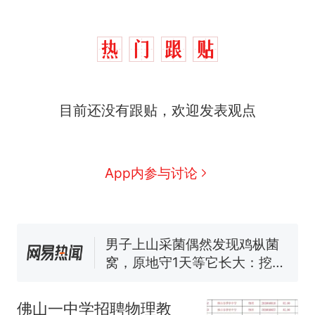
那个在床头放菜刀的女孩，
热
目前还没有跟贴，欢迎发表观点
因老师一句“跟我回家”改写了
人生
制裁瓜子饺子，美国怕什
新
么？
App内参与讨论
费大厨“全国小炒肉大王”称
号，仅凭视频评出？中国烹饪
协会回应
男子上山采菌偶然发现鸡枞菌
窝，原地守1天等它长大：挖了
140多朵
美国渔民钓获鲨鱼徒手将其拽
回大海 目击者直呼震惊 （视频
来源：参考消息）
笔试第一被第二名传话劝弃考
佛山一中学招聘物理教
官方通报