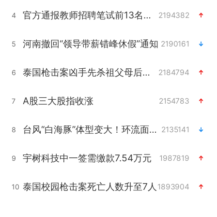
官方通报教师招聘笔试前13名被淘汰
2194382
4
河南撤回“领导带薪错峰休假”通知
2190161
5
泰国枪击案凶手先杀祖父母后行凶
2184794
6
A股三大股指收涨
2154783
7
台风“白海豚”体型变大！环流面积接近13个浙江那么大
2135141
8
宇树科技中一签需缴款7.54万元
1987819
9
泰国校园枪击案死亡人数升至7人
1893904
10