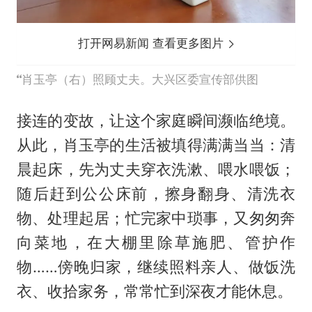
打开网易新闻 查看更多图片
肖玉亭（右）照顾丈夫。大兴区委宣传部供图
接连的变故，让这个家庭瞬间濒临绝境。
从此，肖玉亭的生活被填得满满当当：清
晨起床，先为丈夫穿衣洗漱、喂水喂饭；
随后赶到公公床前，擦身翻身、清洗衣
物、处理起居；忙完家中琐事，又匆匆奔
向菜地，在大棚里除草施肥、管护作
物……傍晚归家，继续照料亲人、做饭洗
衣、收拾家务，常常忙到深夜才能休息。