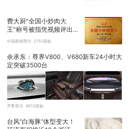
费大厨"全国小炒肉大
王"称号被指凭视频评出
官方回应
中国新闻周刊
2751跟贴
余承东：尊界V800、V680新车24小时大
定突破3500台
齐鲁壹点
9613跟贴
台风“白海豚”体型变大！