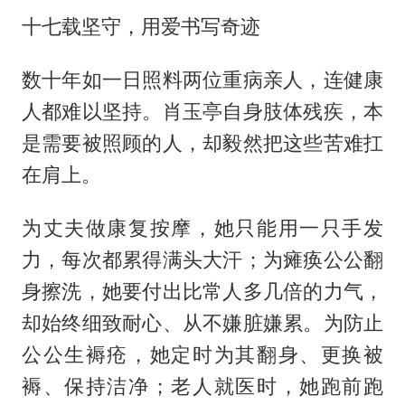
十七载坚守，用爱书写奇迹
数十年如一日照料两位重病亲人，连健康
人都难以坚持。肖玉亭自身肢体残疾，本
是需要被照顾的人，却毅然把这些苦难扛
在肩上。
为丈夫做康复按摩，她只能用一只手发
力，每次都累得满头大汗；为瘫痪公公翻
身擦洗，她要付出比常人多几倍的力气，
却始终细致耐心、从不嫌脏嫌累。为防止
公公生褥疮，她定时为其翻身、更换被
褥、保持洁净；老人就医时，她跑前跑