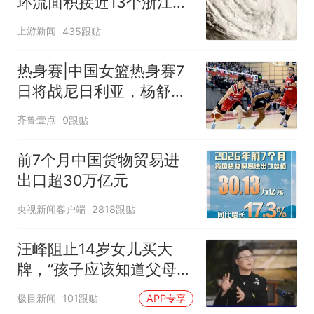
环流面积接近13个浙江那
么大
上游新闻
435跟贴
热身赛|中国女篮热身赛7
日将战尼日利亚，杨舒予
有望出战
齐鲁壹点
9跟贴
前7个月中国货物贸易进
出口超30万亿元
央视新闻客户端
2818跟贴
汪峰阻止14岁女儿买大
牌，“孩子应该知道父母的
不易”，称自己买衣服80%
极目新闻
101跟贴
APP专享
都在淘宝