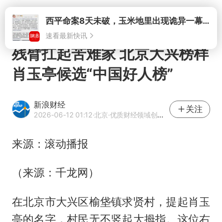
打开
西平命案8天未破，玉米地里出现诡异一幕，我突然想起了欧金中
速看最新快讯
残臂扛起苦难家 北京大兴榜样
肖玉亭候选“中国好人榜”
新浪财经
关注
2026-06-12 01:12
·北京
·优质财经领域创作者
来源：滚动播报
（来源：千龙网）
在北京市大兴区榆垡镇求贤村，提起肖玉
亭的名字，村民无不竖起大拇指。这位右