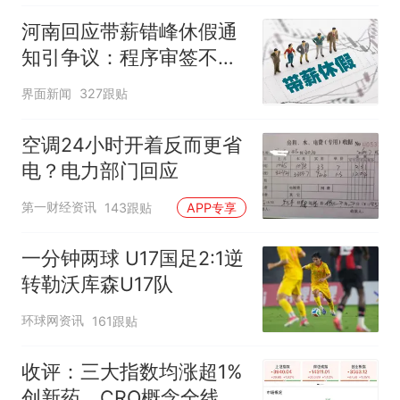
河南回应带薪错峰休假通
知引争议：程序审签不规
范，待修改后予以印发
界面新闻
327跟贴
空调24小时开着反而更省
电？电力部门回应
第一财经资讯
143跟贴
APP专享
一分钟两球 U17国足2:1逆
转勒沃库森U17队
环球网资讯
161跟贴
收评：三大指数均涨超1%
创新药、CRO概念全线走