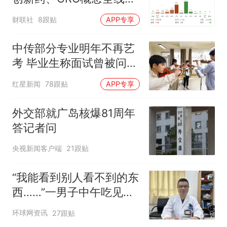
强
财联社
8跟贴
APP专享
中传部分专业明年不再艺
考 毕业生称面试曾被问
“如何策划晚会” 专家：遏
红星新闻
78跟贴
APP专享
制“艺考捷径化”
外交部就广岛核爆81周年
答记者问
央视新闻客户端
21跟贴
“我能看到别人看不到的东
西……”一男子中午吃见手
青没事，晚上再吃却出现
环球网资讯
27跟贴
幻觉被紧急送医！