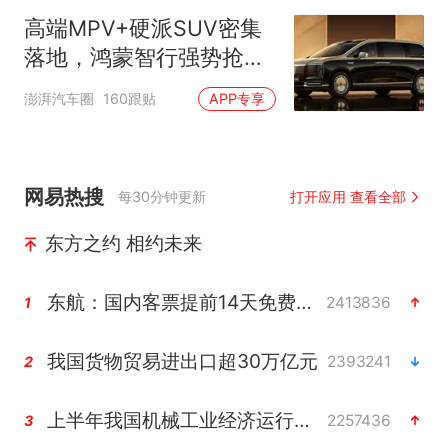
时
高端MPV+硬派SUV密集
落地，鸿蒙智行强势抢占
自主高端市场制高点
澎湃汽车圈
160跟贴
APP专享
网易热搜
每30分钟更新
打开应用 查看全部
东方之约 相约未来
东航：国内客票提前14天免费退改
2413836
1
我国货物贸易进出口超30万亿元
2393241
2
上半年我国机械工业经济运行稳中有进
2257436
3