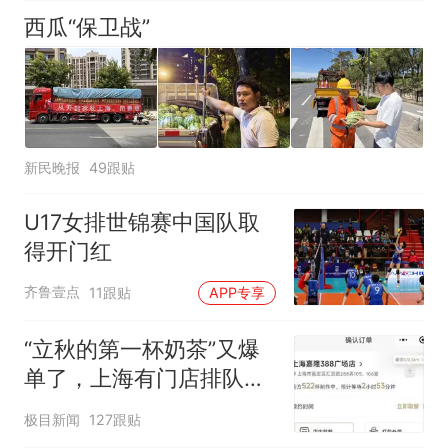
西瓜“保卫战”
新民晚报
49跟贴
U17女排世锦赛中国队取
得开门红
齐鲁壹点
11跟贴
APP专享
“立秋的第一杯奶茶”又爆
单了，上海有门店排队超
500杯，店员：今天奶茶
极目新闻
127跟贴
店都很忙，要等2个多小