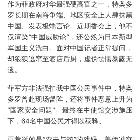
作为菲政府对华最强硬高官之一，特奥多
罗长期在南海争端、地区安全上大肆抹黑
中国、发表极端言论。近期香会上，他不
仅渲染“中国威胁论”，还公然为日本新型
军国主义洗白。面对中国记者正常提问，
却狼狈逃窜至酒店后厨，虚伪怯懦暴露无
遗。
菲军方非法强扣我中国公民事件中，特奥
多罗曾赴现场督阵，还将事件恶意上升为
“国家安全问题”。最终在中使馆交涉施压
下，64名中国公民才得以获释。
更荒诞的是“农夫与蛇”的戏码。美伊冲突