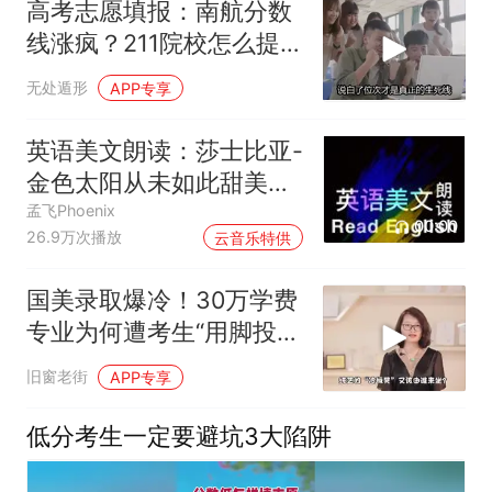
高考志愿填报：南航分数
线涨疯？211院校怎么提
前锁定位次？
无处遁形
APP专享
英语美文朗读：莎士比亚-
金色太阳从未如此甜美吻
过
孟飞Phoenix
00:00
26.9万次播放
云音乐特供
国美录取爆冷！30万学费
专业为何遭考生“用脚投
票”？
旧窗老街
APP专享
低分考生一定要避坑3大陷阱