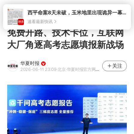
打开
西平命案8天未破，玉米地里出现诡异一幕，我突然想起了欧金中
速看最新快讯
免费开路、技术卡位，互联网
大厂角逐高考志愿填报新战场
华夏时报
关注
2026-06-11 23:09
·北京
·华夏时报官方网易号