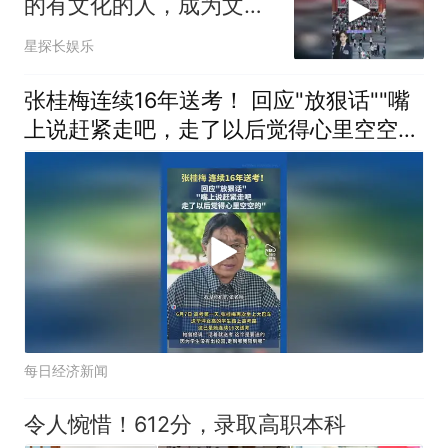
的有文化的人，成为文化
艺术工作者
星探长娱乐
张桂梅连续16年送考！ 回应"放狠话""嘴
上说赶紧走吧，走了以后觉得心里空空
的"
每日经济新闻
令人惋惜！612分，录取高职本科