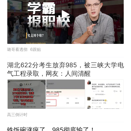
璐哥看透彻
6跟贴
湖北622分考生放弃985，被三峡大学电
气工程录取，网友：人间清醒
高三倒计时
铁饭碗涨疯了，985彻底输了！