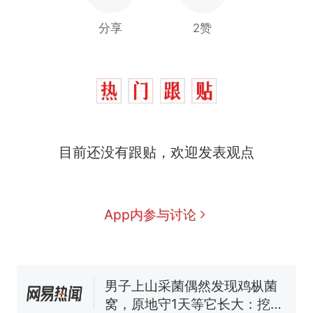
分享
2赞
目前还没有跟贴，欢迎发表观点
那个在床头放菜刀的女孩，
热
因老师一句“跟我回家”改写了
人生
制裁瓜子饺子，美国怕什
新
App内参与讨论
么？
费大厨“全国小炒肉大王”称
号，仅凭视频评出？中国烹饪
协会回应
男子上山采菌偶然发现鸡枞菌
窝，原地守1天等它长大：挖了