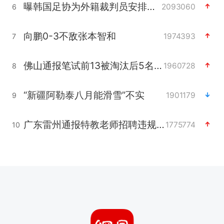
曝韩国足协为外籍裁判员安排色情招待
2093060
6
向鹏0-3不敌张本智和
1974393
7
佛山通报笔试前13被淘汰后5名进体检
1960728
8
“新疆阿勒泰八月能滑雪”不实
1901179
9
广东雷州通报特教老师招聘违规事件
1775774
10