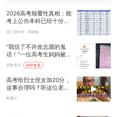
140多朵
美国渔民钓获鲨鱼徒手将其拽
回大海 目击者直呼震惊 （视频
2026高考颠覆性真相：能
来源：参考消息）
笔试第一被第二名传话劝弃考
考上公办本科已经十分不
官方通报
易！值得全家庆祝
那个在床头放菜刀的女孩，
热
高三倒计时
46跟贴
因老师一句“跟我回家”改写了
人生
“我信了不许改志愿的鬼
话！”一位高考生妈妈被
“公办保录”设局
齐鲁壹点
APP专享
高考给烈士侄女加20分，
这事合理吗？听这位老师
说完，我沉默了
检雁兰