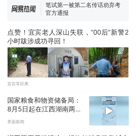
制裁瓜子饺子，美国怕什
热
么？
点赞！宜宾老人深山失联，“00后”新警2
小时跋涉成功寻回！
宜宾零距离
国家粮食和物资储备局：
8月5日起在江西湖南两省
启动2026年早籼稻最低收
界面新闻
购价执行预案