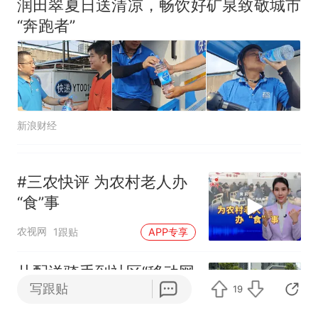
润田翠夏日送清凉，畅饮好矿泉致敬城市
“奔跑者”
新浪财经
#三农快评 为农村老人办
“食”事
农视网
1跟贴
APP专享
从配送骑手到社区“移动网
写跟贴
19
格员”，益阳小伙用“订单”
把长沙跑成了家：一次次