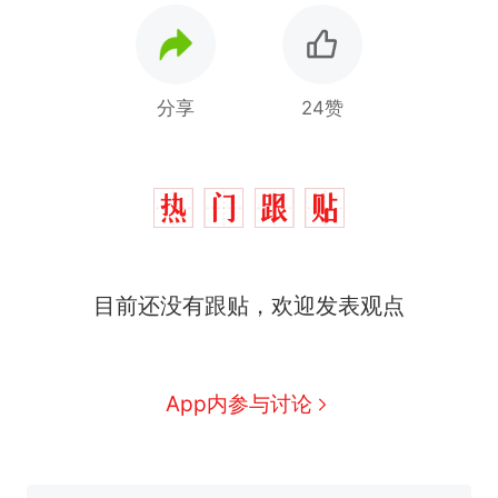
分享
24赞
制裁瓜子饺子，美国怕什
热
么？
费大厨“全国小炒肉大王”称
新
号，仅凭视频评出？中国烹饪
协会回应
男子上山采菌偶然发现鸡枞菌
目前还没有跟贴，欢迎发表观点
窝，原地守1天等它长大：挖了
140多朵
美国渔民钓获鲨鱼徒手将其拽
回大海 目击者直呼震惊 （视频
来源：参考消息）
那个在床头放菜刀的女孩，因
App内参与讨论
老师一句“跟我回家”改写了人
生
笔试第一被第二名传话劝弃考
官方通报