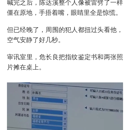
喊完之后，陈达溪整个人像被雷劈了一样
僵在原地，手捂着嘴，眼睛里全是惊慌。
但已经晚了，周围的犯人都扭过头看他，
空气安静了好几秒。
审讯室里，危长良把指纹鉴定书和两张照
片摊在桌上。