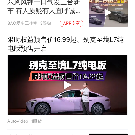
东风风神一口气发三台新
车 有人质疑有人直呼诚意
拉满
BAO爱车工作室
3跟贴
APP专享
限时权益预售价16.99起、别克至境L7纯
电版预售开启
AutoVideo
1跟贴