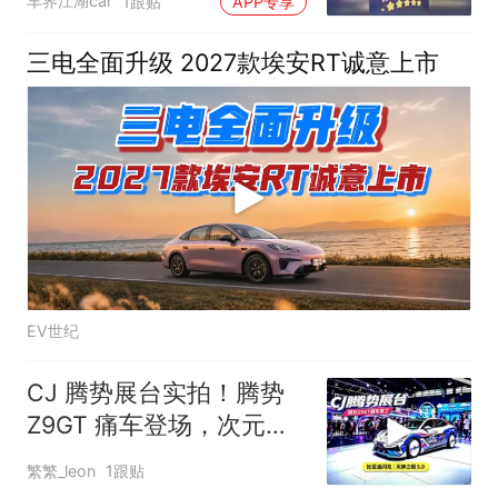
车界江湖car
1跟贴
APP专享
三电全面升级 2027款埃安RT诚意上市
EV世纪
CJ 腾势展台实拍！腾势
Z9GT 痛车登场，次元与
豪华轿跑碰撞
繁繁_leon
1跟贴