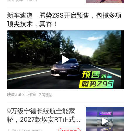
新车速递｜腾势Z9S开启预售，包揽多项
顶尖技术，真香！
映璇auto工作室
20跟贴
9万级宁德长续航全能家
轿，2027款埃安RT正式
上市