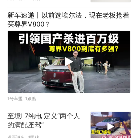
新车速递丨以前选埃尔法，现在老板抢着
买尊界V800？
1号车盟
1跟贴
至境L7纯电 定义“两个人
的满配座驾”
道哥说车
4跟贴