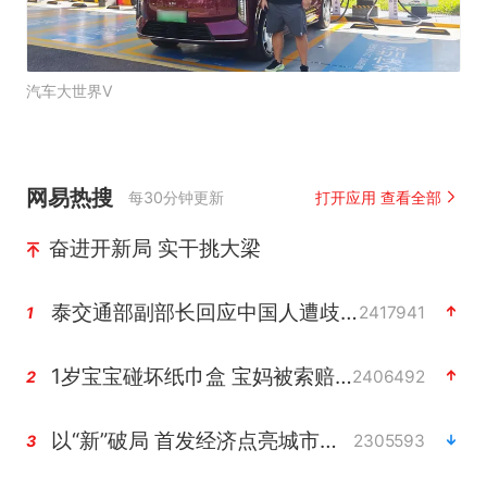
汽车大世界V
网易热搜
每30分钟更新
打开应用 查看全部
奋进开新局 实干挑大梁
泰交通部副部长回应中国人遭歧视手势
2417941
1
1岁宝宝碰坏纸巾盒 宝妈被索赔924元
2406492
2
以“新”破局 首发经济点亮城市消费活力
2305593
3