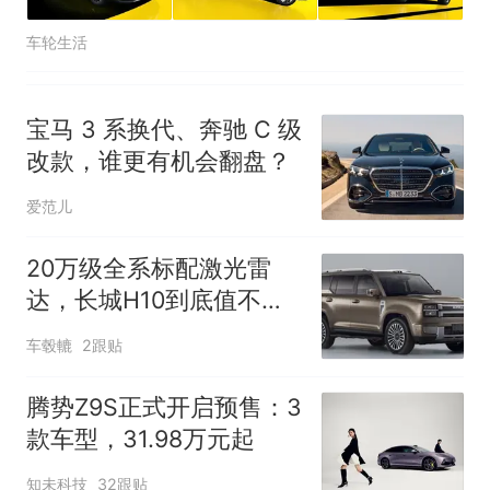
车轮生活
宝马 3 系换代、奔驰 C 级
改款，谁更有机会翻盘？
爱范儿
20万级全系标配激光雷
达，长城H10到底值不
值？
车毂轆
2跟贴
腾势Z9S正式开启预售：3
款车型，31.98万元起
知未科技
32跟贴