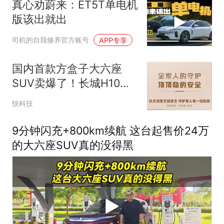
真心劝蔚来：ET5T单电机
版该出就出
司机的自我修养官方账号
APP专享
国内首款方盒子大六座
SUV卖爆了！长城H10上
市24小时大定破31826台
快科技
9分钟闪充+800km续航 这台起售价24万
的大六座SUV真的没得黑