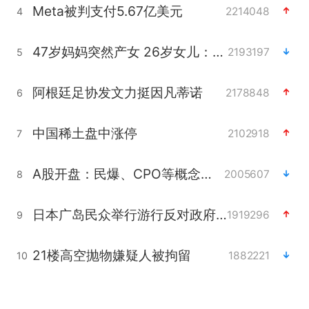
Meta被判支付5.67亿美元
2214048
4
47岁妈妈突然产女 26岁女儿：很震惊
2193197
5
阿根廷足协发文力挺因凡蒂诺
2178848
6
中国稀土盘中涨停
2102918
7
A股开盘：民爆、CPO等概念走强
2005607
8
日本广岛民众举行游行反对政府行径
1919296
9
21楼高空抛物嫌疑人被拘留
1882221
10