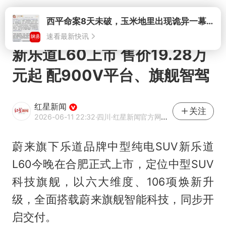
打开
西平命案8天未破，玉米地里出现诡异一幕，我突然想起了欧金中
速看最新快讯
新乐道L60上市 售价19.28万
元起 配900V平台、旗舰智驾
红星新闻
关注
2026-06-11 22:32
·四川
·红星新闻官方网易号
蔚来旗下乐道品牌中型纯电SUV新乐道
L60今晚在合肥正式上市，定位中型SUV
科技旗舰，以六大维度、106项焕新升
级，全面搭载蔚来旗舰智能科技，同步开
启交付。