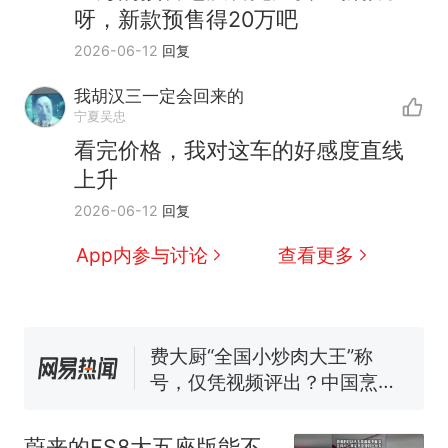
呀，新款预售得20万吧
2026-06-12
回复
我胡汉三一定会回来的
宁夏吴忠
看完价格，我对这车的好感度直线
上升
那个在床头放菜刀的女孩，
热
2026-06-12
回复
因老师一句“跟我回家”改写了
人生
制裁瓜子饺子，美国怕什
App内参与讨论
查看更多
新
么？
费大厨“全国小炒肉大王”称
号，仅凭视频评出？中国烹饪
协会回应
男子上山采菌偶然发现鸡枞菌
窝，原地守1天等它长大：挖了
140多朵
美国渔民钓获鲨鱼徒手将其拽
回大海 目击者直呼震惊 （视频
蔚来的ES8大五座版能不