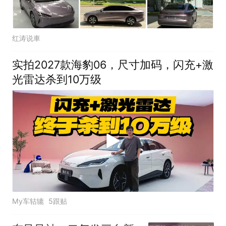
红涛说車
实拍2027款海豹06，尺寸加码，闪充+激
光雷达杀到10万级
My车轱辘
5跟贴