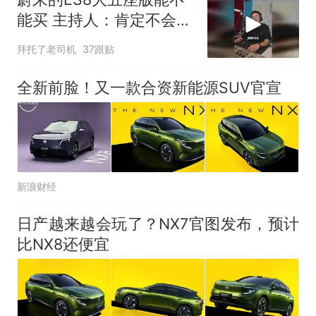
来源：参考消息）
笔试第一被第二名传话劝弃考
能买 主持人：肯定不会错
官方通报
的一台车
拜托了老司机
37跟贴
那个在床头放菜刀的女孩，
热
因老师一句“跟我回家”改写了
全新前脸！又一款合资新能源SUV官宣
人生
新浪财经
日产越来越会玩了？NX7官图发布，预计
比NX8还便宜