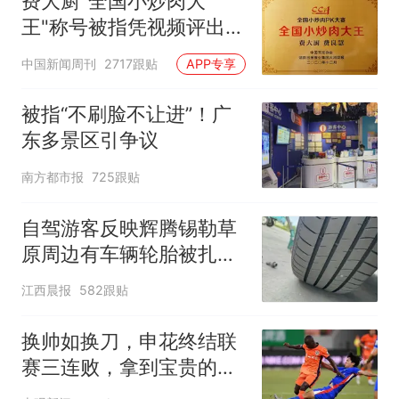
费大厨"全国小炒肉大
王"称号被指凭视频评出
官方回应
中国新闻周刊
2717跟贴
APP专享
被指“不刷脸不让进”！广
东多景区引争议
南方都市报
725跟贴
自驾游客反映辉腾锡勒草
原周边有车辆轮胎被扎，
修理店铺换胎价格高达千
江西晨报
582跟贴
元，官方发布情况通报
换帅如换刀，申花终结联
赛三连败，拿到宝贵的续
命3分