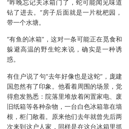
“昨晚忘记关冰箱门了，蛇可能闻见味道
钻了进去。”房子后面就是一片枇杷园，
带一个水塘。
“有鱼的冰箱”，这对一条可能正在觅食和
躲避高温的野生蛇来说，确实是一种诱
惑。
有住户说了句“去年好像也是这蛇”，庞建
国忽然有了印象。他看着周围的场景，觉
得愈发熟悉：院落里堆放着闲置家电、废
旧纸箱等各种杂物，一台白色冰箱靠在墙
根，柜门敞着。原来他们去年就曾先后两
次来到这户人家，同样是在这台冰箱里抓