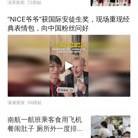
澎湃新闻
72跟贴
“NICE爷爷”获国际安徒生奖，现场重现经
典表情包，向中国粉丝问好
潇湘晨报
56跟贴
南航一航班乘客食用飞机
餐闹肚子 厕所外一度排长
队