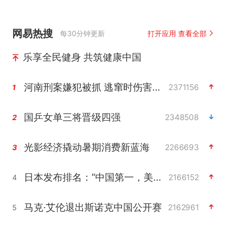
网易热搜
每30分钟更新
打开应用 查看全部
乐享全民健身 共筑健康中国
河南刑案嫌犯被抓 逃窜时伤害多人
2371156
1
国乒女单三将晋级四强
2348508
2
光影经济撬动暑期消费新蓝海
2266693
3
日本发布排名：“中国第一，美日德韩英法居后”
2166152
4
马克·艾伦退出斯诺克中国公开赛
2162961
5