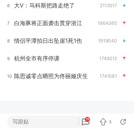
大V：马科斯把路走绝了
2113517
6
白海豚将正面袭击贯穿浙江
1964365
7
情侣平潭拍日出坠崖1死1伤
1919040
8
杭州全市有序停课
1749212
9
陈思诚零点晒照为佟丽娅庆生
1741081
10
11
写跟贴
3