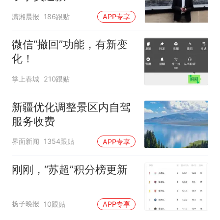
潇湘晨报
186跟贴
APP专享
微信“撤回”功能，有新变
化！
掌上春城
210跟贴
新疆优化调整景区内自驾
服务收费
界面新闻
1354跟贴
APP专享
刚刚，“苏超”积分榜更新
扬子晚报
10跟贴
APP专享