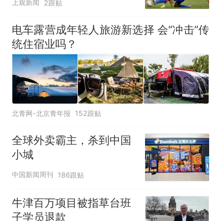
上观新闻
2跟贴
电车露营成年轻人旅游新选择 会“冲击”传
统住宿业吗？
北青网-北京青年报
152跟贴
全球外卖霸主，杀到中国
小城
中国新闻周刊
186跟贴
牛津百万项目被指草台班
子学员退款