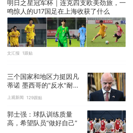
明日之星冠军杯｜连克四支欧美劲旅，一
鸣惊人的U17国足在上海收获了什么
文汇报
1跟贴
三个国家和地区力挺因凡
蒂诺 墨西哥的"反水"耐人
寻味
上观新闻
129跟贴
郭士强：球队训练质量
高，希望队员“做好自己”