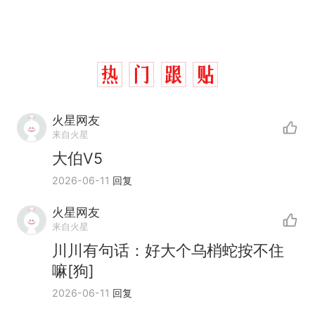
火星网友
来自火星
大伯V5
2026-06-11
回复
火星网友
来自火星
那个在床头放菜刀的女孩，
热
川川有句话：好大个乌梢蛇按不住
因老师一句“跟我回家”改写了
嘛[狗]
人生
搬家报价570元，搬到楼下
新
2026-06-11
回复
交5060元才肯搬上楼！女子傻