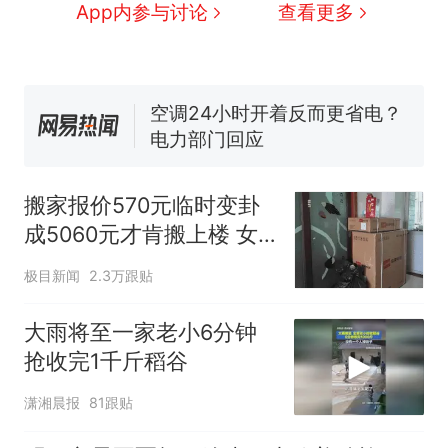
眼了……
十多万人报名的考试，成绩全
App内参与讨论
查看更多
部作废，公平么？
空调24小时开着反而更省电？
电力部门回应
佛山一中学招聘物理教师，笔
试前13名均遭淘汰？教育局：
已叫停招聘，成立调查组全面
“不建议大家买深色蛋糕”上热
核查
搜，网友：天塌了！
搬家报价570元临时变卦
那个在床头放菜刀的女孩，
热
成5060元才肯搬上楼 女
因老师一句“跟我回家”改写了
子傻眼
人生
极目新闻
2.3万跟贴
大雨将至一家老小6分钟
抢收完1千斤稻谷
潇湘晨报
81跟贴