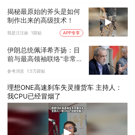
揭秘最原始的斧头是如何
制作出来的高级技术！
我是汪汪妹
1跟贴
APP专享
伊朗总统佩泽希齐扬：目
前与最高领袖联络"非常困
难"
参考消息
1.5万跟贴
理想ONE高速刹车失灵撞货车 主持人：
我CPU已经冒烟了