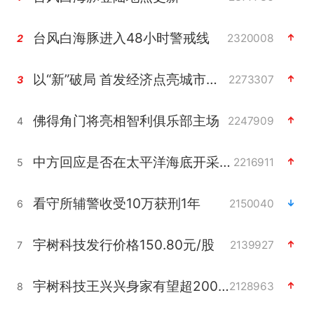
台风白海豚进入48小时警戒线
2320008
2
以“新”破局 首发经济点亮城市消费活力
2273307
3
佛得角门将亮相智利俱乐部主场
2247909
4
中方回应是否在太平洋海底开采稀土
2216911
5
看守所辅警收受10万获刑1年
2150040
6
宇树科技发行价格150.80元/股
2139927
7
宇树科技王兴兴身家有望超200亿元
2128963
8