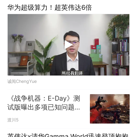
华为超级算力！超英伟达6倍
诚阅ChengYue
《战争机器：E-Day》测
试版曝出多项已知问题：
NVIDIA需更新至610.74驱
渡川5
动
英伟达x清华Gamma World迅速登顶抱抱