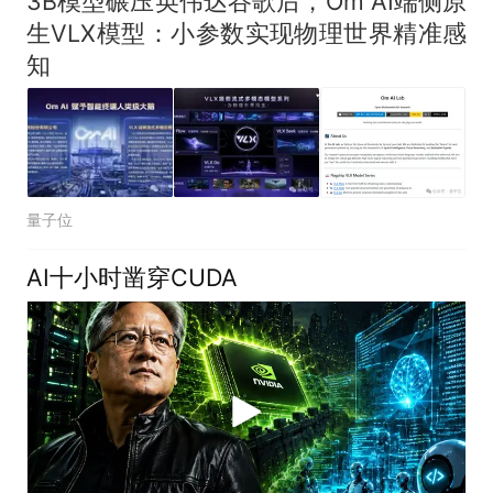
3B模型碾压英伟达谷歌后，Om AI端侧原
生VLX模型：小参数实现物理世界精准感
知
量子位
AI十小时凿穿CUDA