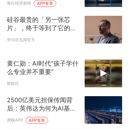
每日经济新闻
APP专享
硅谷最贵的「另一张芯
片」，终于等到了它的时
刻
华尔街见闻官方
黄仁勋：AI时代“孩子学什
么专业并不重要”
财联社
2500亿美元担保传闻背
后：英伟达为何为AI基建
押上信用
虎嗅APP
APP专享