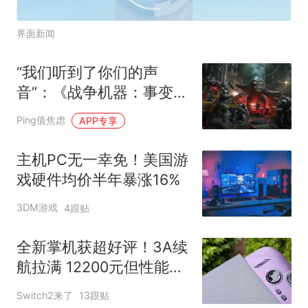
界面新闻
“我们听到了你们的声
音”：《战争机器：事变
日》Beta 测试追加 4v4
Ping值焦虑
APP专享
模式
主机PC无一幸免！美国游
戏硬件均价半年暴涨16%
3DM游戏
4跟贴
全新掌机获超好评！3A续
航拉满 12200元但性能极
强
Switch2来了
13跟贴