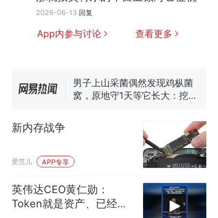
制裁瓜子饺子，美国怕什
热
2026-06-13
回复
么？
那个在床头放菜刀的女孩，
新
App内参与讨论
查看更多
因老师一句“跟我回家”改写了
人生
费大厨“全国小炒肉大王”称
号，仅凭视频评出？中国烹饪
协会回应
男子上山采菌偶然发现鸡枞菌
窝，原地守1天等它长大：挖了
140多朵
美国渔民钓获鲨鱼徒手将其拽
回大海 目击者直呼震惊 （视频
新内存战争
来源：参考消息）
笔试第一被第二名传话劝弃考
官方通报
制裁瓜子饺子，美国怕什
热
爱范儿
APP专享
么？
英伟达CEO黄仁勋：
Token就是资产、已经成
为获利的营收单位