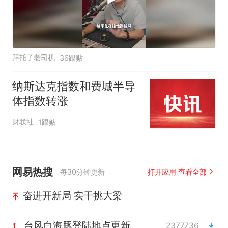
拜托了老司机
36跟贴
纳斯达克指数和费城半导
体指数转涨
财联社
1跟贴
网易热搜
每30分钟更新
打开应用 查看全部
奋进开新局 实干挑大梁
台风白海豚登陆地点更新
2377736
1