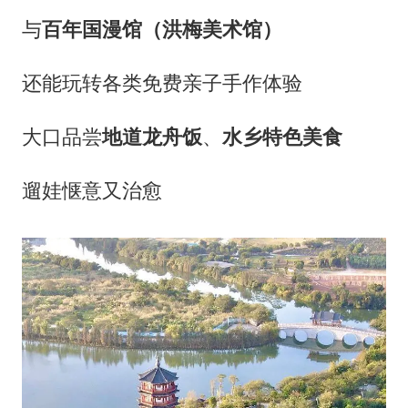
与
百年国漫馆（洪梅美术馆）
还能玩转各类免费亲子手作体验
大口品尝
地道龙舟饭
、
水乡特色美食
遛娃惬意又治愈