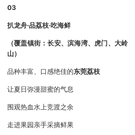
0
3
扒龙舟·品荔枝·吃海鲜
（覆盖镇街：长安、滨海湾、虎门、大岭
山）
品种丰富、口感绝佳的
东莞荔枝
让夏日弥漫甜蜜的气息
围观热血水上竞渡之余
走进果园亲手采摘鲜果