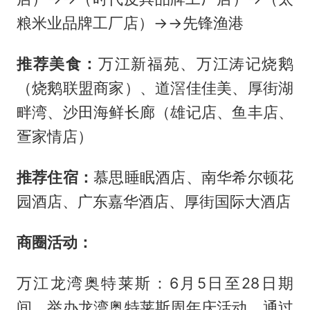
粮米业品牌工厂店）→→先锋渔港
推荐美食：
万江新福苑、万江涛记烧鹅
（烧鹅联盟商家）、道滘佳佳美、厚街湖
畔湾、沙田海鲜长廊（雄记店、鱼丰店、
疍家情店）
推荐住宿：
慕思睡眠酒店、南华希尔顿花
园酒店、广东嘉华酒店、厚街国际大酒店
商圈活动：
万江龙湾奥特莱斯：6月5日至28日期
间，举办龙湾奥特莱斯周年庆活动，通过