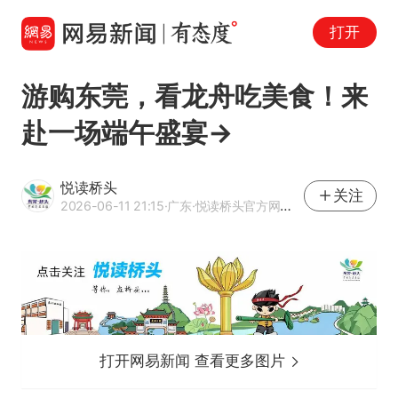
打开
游购东莞，看龙舟吃美食！来
赴一场端午盛宴→
悦读桥头
关注
2026-06-11 21:15
·广东
·悦读桥头官方网易号
打开网易新闻 查看更多图片