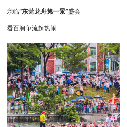
亲临
“东莞龙舟第一景”
盛会
看百舸争流超热闹