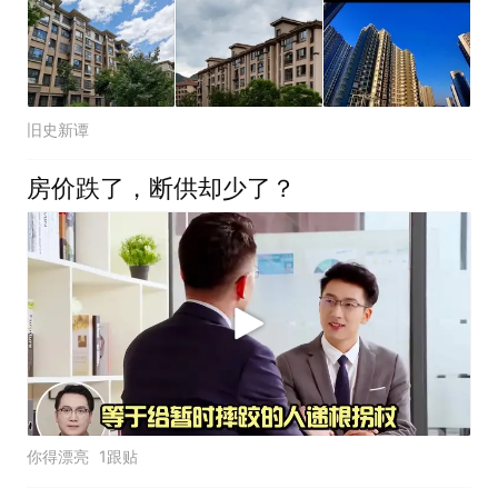
旧史新谭
房价跌了，断供却少了？
你得漂亮
1跟贴