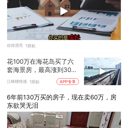
你得漂亮
1跟贴
花100万在海花岛买了六
套海景房，最高涨到300
万，现如今
江峰聊情感
1跟贴
APP专享
6年前130万买的房子，现在卖60万，房
东欲哭无泪