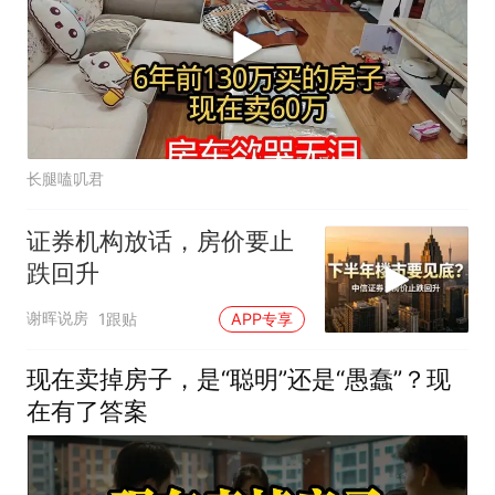
长腿嗑叽君
证券机构放话，房价要止
跌回升
谢晖说房
1跟贴
APP专享
现在卖掉房子，是“聪明”还是“愚蠢”？现
在有了答案