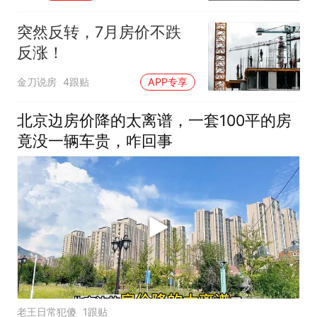
突然反转，7月房价不跌
反涨！
金刀说房
4跟贴
APP专享
北京边房价降的太离谱，一套100平的房
竟没一辆车贵，咋回事
老王日常犯傻
1跟贴