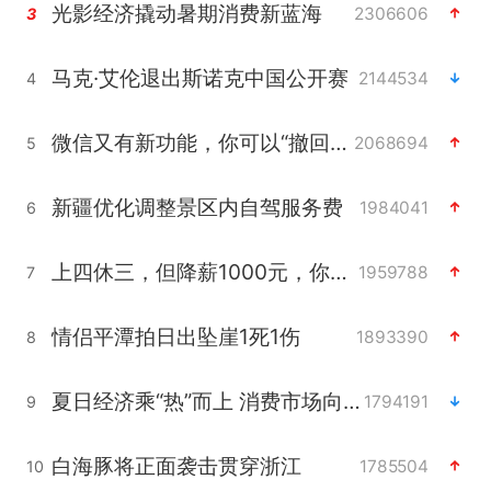
光影经济撬动暑期消费新蓝海
2306606
3
马克·艾伦退出斯诺克中国公开赛
2144534
4
微信又有新功能，你可以“撤回”你的撤回了！
2068694
5
新疆优化调整景区内自驾服务费
1984041
6
上四休三，但降薪1000元，你接受吗？
1959788
7
情侣平潭拍日出坠崖1死1伤
1893390
8
夏日经济乘“热”而上 消费市场向“新”而行
1794191
9
白海豚将正面袭击贯穿浙江
1785504
10