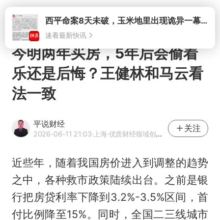
打开
西平命案8天未破，玉米地里出现诡异一幕，我突然想起了欧金中
速看最新快讯
今明两年买房，5年后会偷着
乐还是后悔？王健林和马云看
法一致
平说财经
关注
2026-06-11 21:03
·上海
·优质财经领域创作者
近些年，随着我国房价进入到调整的趋势
之中，各种救市政策陆续出台。之前是银
行把房贷利率下降到3.2%-3.5%区间，首
付比例降至15%。同时，全国二三线城市