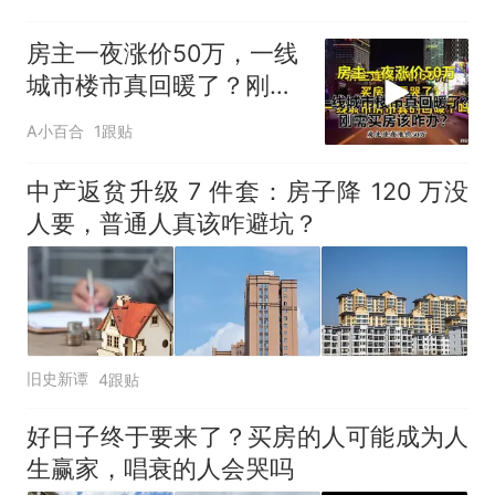
房主一夜涨价50万，一线
城市楼市真回暖了？刚需
买房该咋办？
A小百合
1跟贴
中产返贫升级 7 件套：房子降 120 万没
人要，普通人真该咋避坑？
旧史新谭
4跟贴
好日子终于要来了？买房的人可能成为人
生赢家，唱衰的人会哭吗