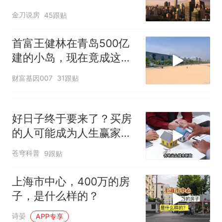
金刀说房
45跟贴
首富王健林在青岛500亿
建的小岛，现在竟成这样
了，真不敢相信
财富基因007
31跟贴
好日子终于要来了？买房
的人可能成为人生赢家，
唱衰的人会哭吗
苍穹科普
9跟贴
上海市中心，400万的房
子，是什么样的？
诗晏
APP专享