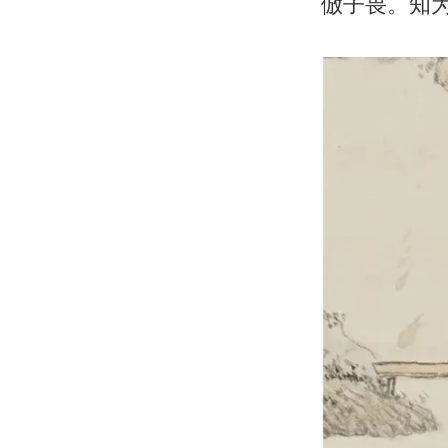
倣子畏。知