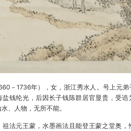
660－1736年），女，浙江秀水人。号上元
海盐钱纶光，后因长子钱陈群居官显贵，受诰
山水、人物，无所不能。
，祖法元王蒙，水墨画法且能登王蒙之堂奥，