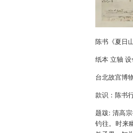
陈书《夏日
纸本 立轴 设色
台北故宫博
款识：陈书行
题跋: 清高
钓往。时来