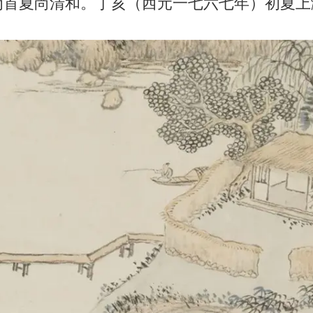
为首夏尚清和。丁亥（西元一七六七年）初夏上