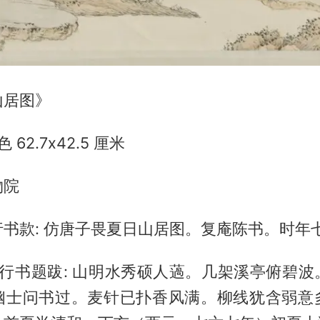
山居图》
 62.7x42.5 厘米
物院
书款: 仿唐子畏夏日山居图。复庵陈书。时年
宗行书题跋: 山明水秀硕人薖。几架溪亭俯碧
幽士问书过。麦针已扑香风满。柳线犹含弱意