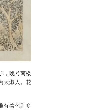
弟子，晚号南楼
为太淑人。花
惟有着色则多