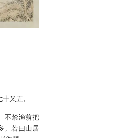
七十又五。
波。不禁渔翁把
多。若曰山居