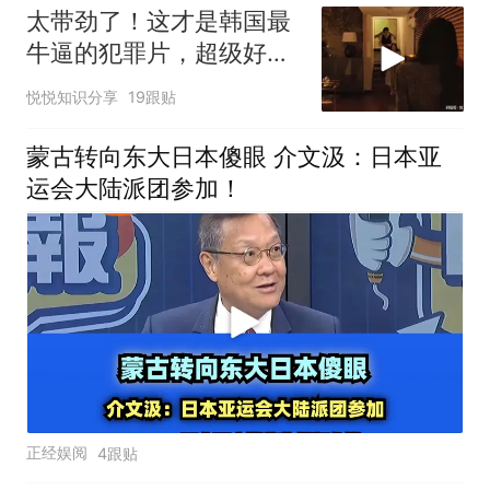
太带劲了！这才是韩国最
牛逼的犯罪片，超级好
看，人不能太贪！
悦悦知识分享
19跟贴
蒙古转向东大日本傻眼 介文汲：日本亚
运会大陆派团参加！
正经娱阅
4跟贴