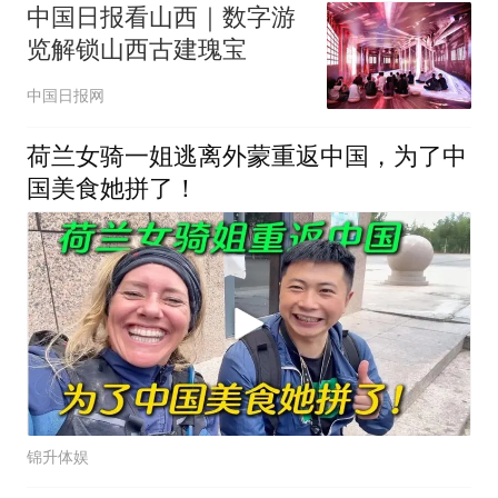
中国日报看山西｜数字游
览解锁山西古建瑰宝
中国日报网
荷兰女骑一姐逃离外蒙重返中国，为了中
国美食她拼了！
锦升体娱