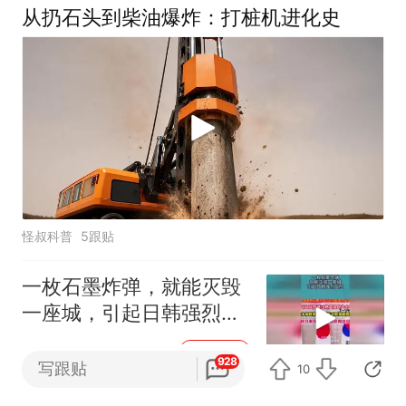
从扔石头到柴油爆炸：打桩机进化史
怪叔科普
5跟贴
一枚石墨炸弹，就能灭毁
一座城，引起日韩强烈反
应！
热点制造机
1跟贴
APP专享
928
写跟贴
10
逆势翻盘！外资车企集体低头放权，中国