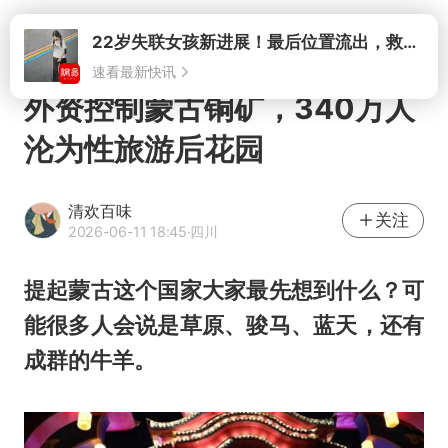
22岁失联女孩新进展！最后位置流出，救援队再曝两大噩耗母亲崩溃
打开
速看最新快讯
外资控制蒙古铜矿，340万人
沦为性旅游后花园
清欢百味
关注
2026-06-11 18:45
·四川
提起蒙古这个国家大家最先想到什么？可
能很多人会说是草原、骏马、蓝天，还有
成群的牛羊。