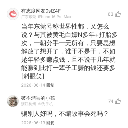
有态度网友0slZ4F
63
广东东莞
iPhone 16 Pro Max
当年东莞号称世界性都，又怎么
说？与其被黄毛白嫖N多年+打胎多
次，一朝分手一无所有，只要思想
解放了想开了，谁干不是干，不如
趁年轻多赚点钱，且不说干几年就
能赚到比打一辈子工赚的钱还要多
[斜眼笑]
2026-06-14
回复
破不溜丢的小孩
74
浙江杭州
华为手机
十多万人报名的考试，成绩
热
骗别人好吗，不编故事会死吗？
全部作废，公平么？
全球唯一没有法定首都的国
2026-06-13
回复
新