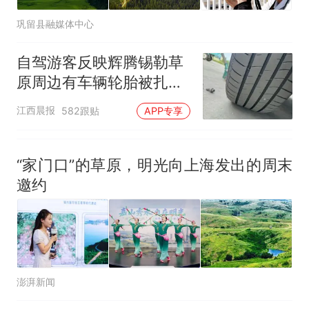
巩留县融媒体中心
自驾游客反映辉腾锡勒草
原周边有车辆轮胎被扎，
修理店铺换胎价格高达千
江西晨报
582跟贴
APP专享
元，官方发布情况通报
“家门口”的草原，明光向上海发出的周末
邀约
澎湃新闻