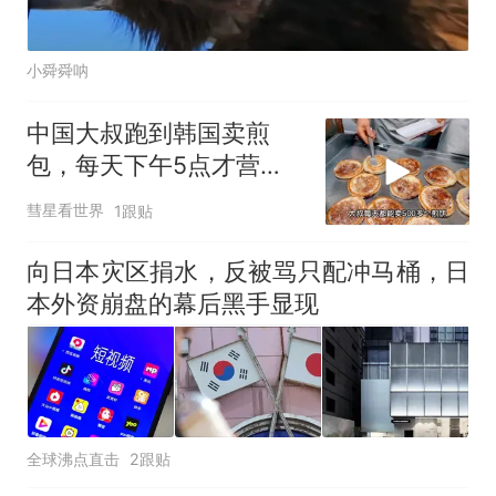
小舜舜呐
中国大叔跑到韩国卖煎
包，每天下午5点才营
业，直言月赚5万很满足
彗星看世界
1跟贴
向日本灾区捐水，反被骂只配冲马桶，日
本外资崩盘的幕后黑手显现
全球沸点直击
2跟贴