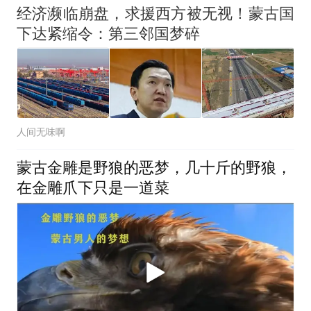
经济濒临崩盘，求援西方被无视！蒙古国
下达紧缩令：第三邻国梦碎
人间无味啊
蒙古金雕是野狼的恶梦，几十斤的野狼，
在金雕爪下只是一道菜