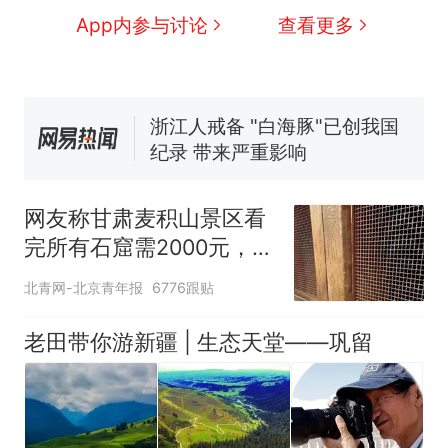
家，刚改国名，总统就邀请中
App内参与讨论
查看更多
国大使骑行绕了几乎整个国境
5万的小车卖不动，40万以上
线一圈，还曾两次到中国寻根
的抢着买
浙江人戒备 "白海豚"已创我国
纪录 带来严重影响
视频丨只要一枚命中就能让航
母瘫痪 轰-6J实力有多强？
大雨将至一家老小6分钟抢收完
网友称甘肃麦积山景区看
1千斤稻谷
完所有石窟需2000元，景
十多万人报名的考试，成绩
热
区：部分石窟受特别保
全部作废，公平么？
北青网-北京青年报
6776跟贴
护，游客可按需买
老田带你游新疆 | 生态天堂——巩留