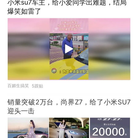
小米su7车主，给小爱同学出难题，结局
爆笑如雷了
百媚生搞笑
5跟贴
销量突破2万台，尚界Z7，给了小米SU7
迎头一击