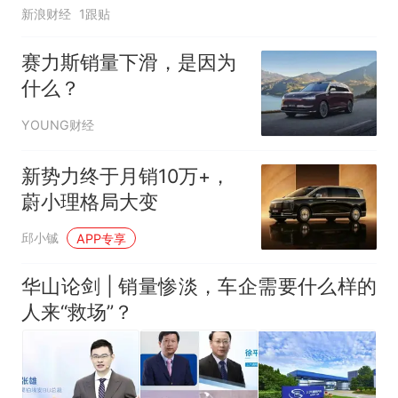
新浪财经
1跟贴
赛力斯销量下滑，是因为
什么？
YOUNG财经
新势力终于月销10万+，
蔚小理格局大变
邱小铖
APP专享
华山论剑 | 销量惨淡，车企需要什么样的
人来“救场”？