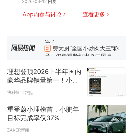
2026-06-12
回复
App内参与讨论
查看更多
制裁瓜子饺子，美国怕什
热
么？
费大厨“全国小炒肉大王”称
新
号，仅凭视频评出？中国烹饪
协会回应
男子上山采菌偶然发现鸡枞菌
窝，原地守1天等它长大：挖了
理想登顶2026上半年国内
140多朵
美国渔民钓获鲨鱼徒手将其拽
豪华品牌销量第一！小米
回大海 目击者直呼震惊 （视频
徐洁云送上祝贺
来源：参考消息）
笔试第一被第二名传话劝弃考
快科技
2跟贴
官方通报
惊艳！字都飘起来了 博主在田
重登蔚小理榜首，小鹏年
间创作“悬浮字” 网友：真·裸眼
目标完成率仅37%
3D！
制裁瓜子饺子，美国怕什
热
ZAKER新闻
么？