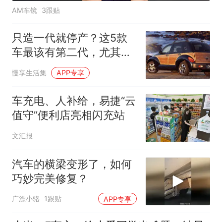
AM车镜
3跟贴
只造一代就停产？这5款
车最该有第二代，尤其第
五款太可惜
慢享生活集
APP专享
车充电、人补给，易捷“云
值守”便利店亮相闪充站
文汇报
汽车的横梁变形了，如何
巧妙完美修复？
广漂小骆
1跟贴
APP专享