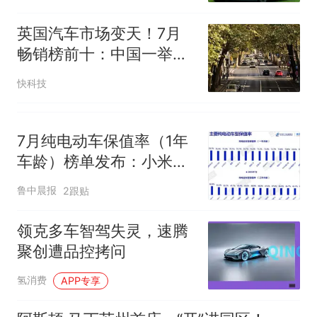
英国汽车市场变天！7月
畅销榜前十：中国一举拿
下三席
快科技
7月纯电动车保值率（1年
车龄）榜单发布：小米
SU7、理想MEGA 、极氪
鲁中晨报
2跟贴
009位居前三，特斯拉、
比亚迪、零跑等上榜
领克多车智驾失灵，速腾
聚创遭品控拷问
氢消费
APP专享