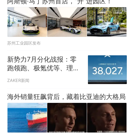
阿斯顿·马丁苏州首店，“开”进园区！
苏州工业园区发布
新势力7月分化战报：零
跑领跑、极氪优等、理想
下滑
ZAKER新闻
海外销量狂飙背后，藏着比亚迪的大格局