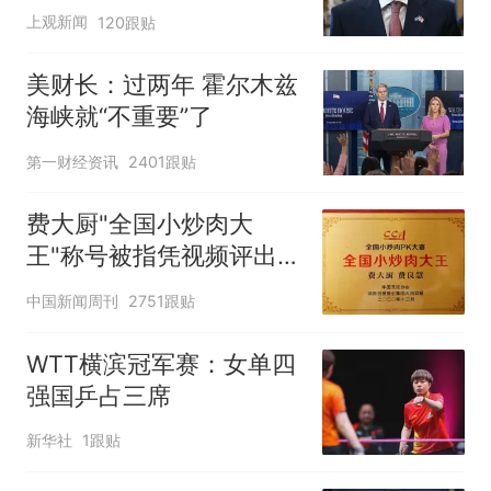
寻味
上观新闻
120跟贴
美财长：过两年 霍尔木兹
海峡就“不重要”了
第一财经资讯
2401跟贴
费大厨"全国小炒肉大
王"称号被指凭视频评出
官方回应
中国新闻周刊
2751跟贴
WTT横滨冠军赛：女单四
强国乒占三席
新华社
1跟贴