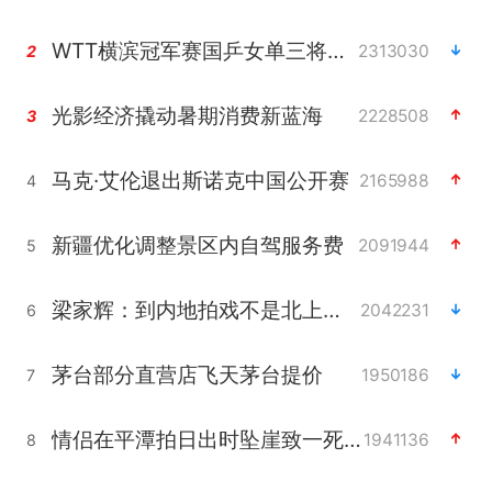
WTT横滨冠军赛国乒女单三将晋级四强
2313030
2
光影经济撬动暑期消费新蓝海
2228508
3
马克·艾伦退出斯诺克中国公开赛
2165988
4
新疆优化调整景区内自驾服务费
2091944
5
梁家辉：到内地拍戏不是北上是回归
2042231
6
茅台部分直营店飞天茅台提价
1950186
7
情侣在平潭拍日出时坠崖致一死一伤
1941136
8