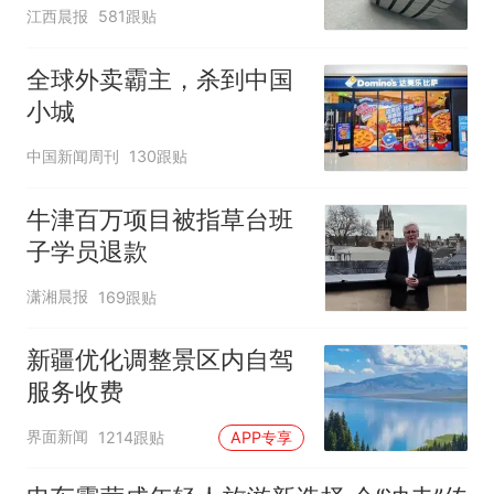
修理店铺换胎价格高达千
江西晨报
581跟贴
元，官方发布情况通报
全球外卖霸主，杀到中国
小城
中国新闻周刊
130跟贴
牛津百万项目被指草台班
子学员退款
潇湘晨报
169跟贴
新疆优化调整景区内自驾
服务收费
界面新闻
1214跟贴
APP专享