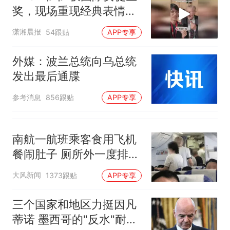
奖，现场重现经典表情
包，向中国粉丝问好
潇湘晨报
54跟贴
APP专享
外媒：波兰总统向乌总统
发出最后通牒
参考消息
856跟贴
APP专享
南航一航班乘客食用飞机
餐闹肚子 厕所外一度排长
队
大风新闻
1373跟贴
APP专享
三个国家和地区力挺因凡
蒂诺 墨西哥的"反水"耐人