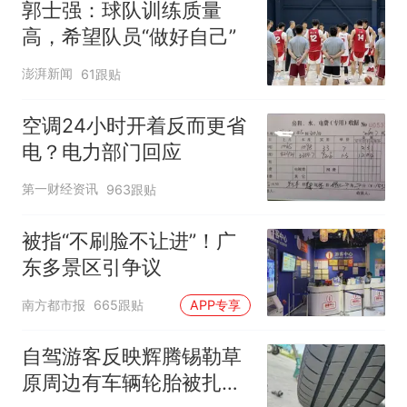
郭士强：球队训练质量
高，希望队员“做好自己”
澎湃新闻
61跟贴
空调24小时开着反而更省
电？电力部门回应
第一财经资讯
963跟贴
被指“不刷脸不让进”！广
东多景区引争议
南方都市报
665跟贴
APP专享
自驾游客反映辉腾锡勒草
原周边有车辆轮胎被扎，