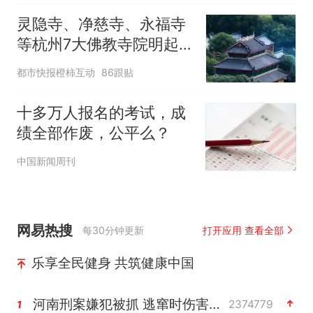
灵隐寺、净慈寺、永福寺
等杭州7大佛教寺院明起
临时关闭，别跑空了
都市快报橙柿互动
86跟贴
十多万人报名的考试，成
绩全部作废，公平么？
中国新闻周刊
网易热搜
每30分钟更新
打开应用 查看全部
乐享全民健身 共筑健康中国
河南刑案嫌犯被抓 逃窜时伤害多人
2374779
1