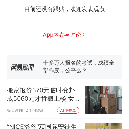
目前还没有跟贴，欢迎发表观点
那个在床头放菜刀的女孩，
热
因老师一句“跟我回家”改写了
人生
搬家报价570元，搬到楼下
新
App内参与讨论
交5060元才肯搬上楼！女子傻
眼了……
十多万人报名的考试，成绩全
部作废，公平么？
空调24小时开着反而更省电？
电力部门回应
佛山一中学招聘物理教师，笔
试前13名均遭淘汰？教育局：
搬家报价570元临时变卦
已叫停招聘，成立调查组全面
“不建议大家买深色蛋糕”上热
成5060元才肯搬上楼 女
核查
搜，网友：天塌了！
子傻眼
那个在床头放菜刀的女孩，
热
极目新闻
2.1万跟贴
APP专享
因老师一句“跟我回家”改写了
人生
“NICE爷爷”获国际安徒生