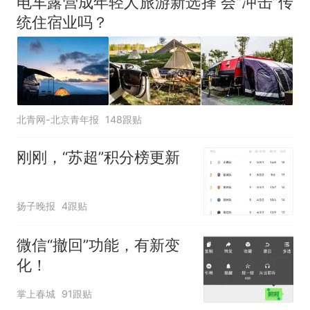
电车露营成年轻人旅游新选择 会“冲击”传
统住宿业吗？
北青网-北京青年报
148跟贴
刚刚，“苏超”积分榜更新
扬子晚报
4跟贴
微信“撤回”功能，有新变
化！
掌上春城
91跟贴