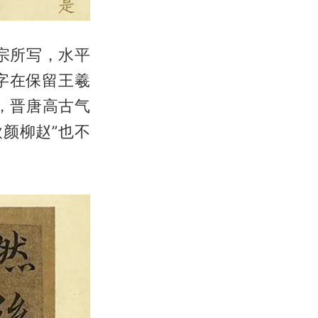
宗所写，水平
字在保留王羲
，晋唐高古气
颜柳赵”也不