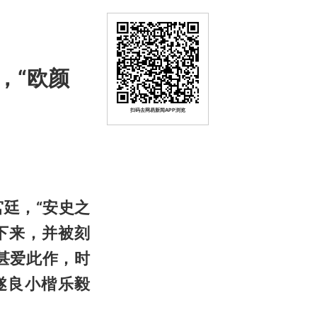
，“欧颜
扫码去网易新闻APP浏览
廷，“安史之
下来，并被刻
甚爱此作，时
遂良小楷乐毅