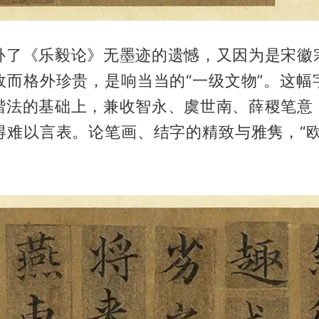
补了《乐毅论》无墨迹的遗憾，又因为是宋徽
故而格外珍贵，是响当当的“一级文物”。这幅
楷法的基础上，兼收智永、虞世南、薛稷笔意
得难以言表。论笔画、结字的精致与雅隽，“欧