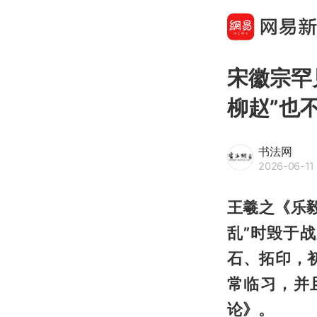
宋徽宗罕
柳赵”也
书法网
2026-06-11 
王羲之《乐
乱”时毁于
石、拓印，
常临习，并
论》。