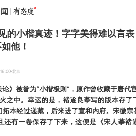
见的小楷真迹！字字美得难以言表
不如他！
18:00
·北京
毅论》被誉为“小楷极则”，原作曾收藏于唐代宫
战火之中。幸运的是，褚遂良摹写的版本存了
初拓本经过递藏，后来进了宣和内府。宋徽宗
且还有一卷保存了下来，这便是《宋人摹褚