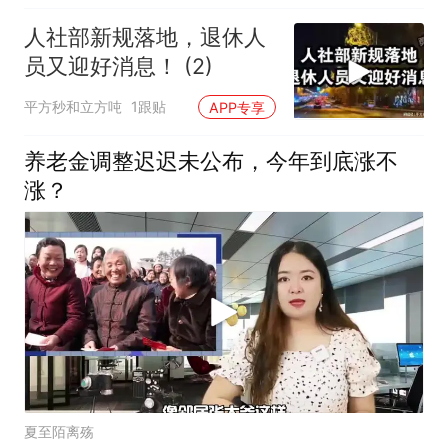
人社部新规落地，退休人
员又迎好消息！ (2)
平方秒和立方吨
1跟贴
APP专享
养老金调整迟迟未公布，今年到底涨不
涨？
夏至陌离殇