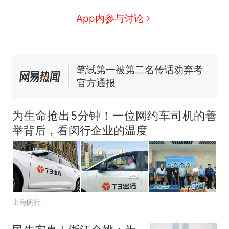
窝，原地守1天等它长大：挖了
140多朵
美国渔民钓获鲨鱼徒手将其拽
App内参与讨论
回大海 目击者直呼震惊 （视频
来源：参考消息）
笔试第一被第二名传话劝弃考
官方通报
惊艳！字都飘起来了 博主在田
间创作“悬浮字” 网友：真·裸眼
3D！
制裁瓜子饺子，美国怕什
热
么？
为生命抢出5分钟！一位网约车司机的善
举背后，看闵行企业的温度
上海闵行