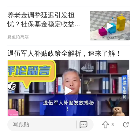
养老金调整延迟引发担
忧？社保基金稳定收益提
供保障
夏至陌离殇
退伍军人补贴政策全解析，速来了解！
写跟贴
3
阿虾AIXA