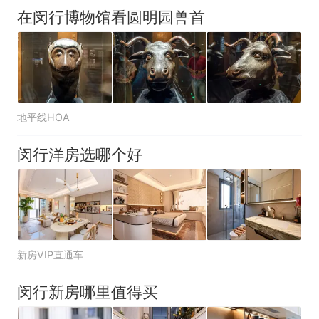
在闵行博物馆看圆明园兽首
地平线HOA
闵行洋房选哪个好
新房VIP直通车
闵行新房哪里值得买