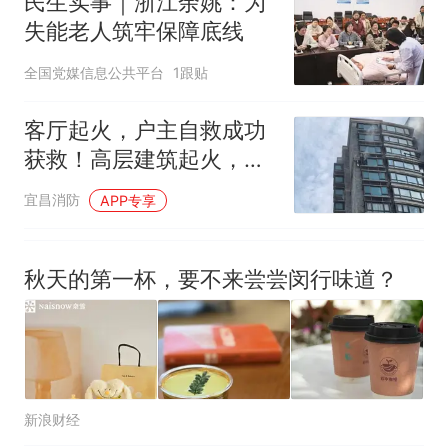
民生实事｜浙江余姚：为
失能老人筑牢保障底线
全国党媒信息公共平台
1跟贴
客厅起火，户主自救成功
获救！高层建筑起火，如
何科学逃生自救？
宜昌消防
APP专享
秋天的第一杯，要不来尝尝闵行味道？
新浪财经