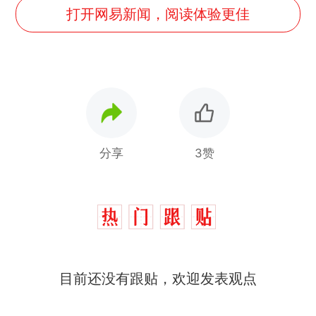
打开网易新闻，阅读体验更佳
分享
3赞
制裁瓜子饺子，美国怕什
热
么？
费大厨“全国小炒肉大王”称
新
目前还没有跟贴，欢迎发表观点
号，仅凭视频评出？中国烹饪
协会回应
男子上山采菌偶然发现鸡枞菌