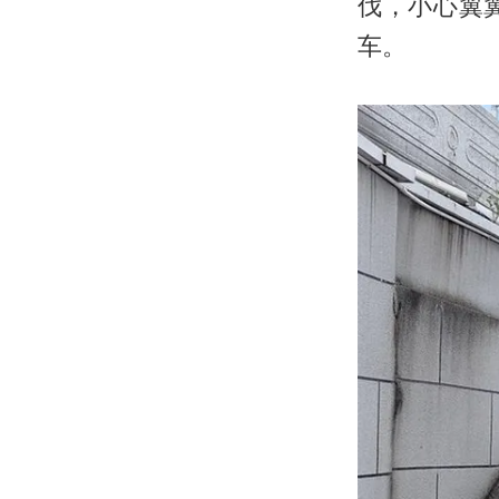
伐，小心翼
车。