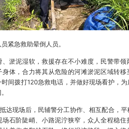
队员紧急救助晕倒人员。
滑、淤泥湿软，救援存在不小难度，民警带领
子身体，合力将其从危险的河滩淤泥区域转移
一时间拨打120急救电话，并做好现场看护，为
间。
车辆抵达现场后，民辅警分工协作、相互配合，平
现场石阶陡峭、小路泥泞狭窄，众人全程稳住