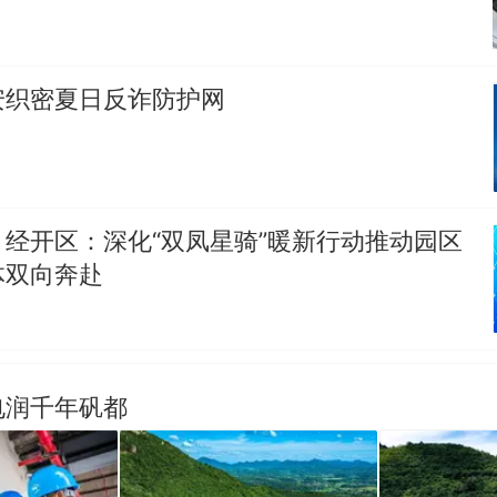
男子上山采菌偶然发现鸡枞菌窝，原地守1天等它长大：
朵
美国渔民钓获鲨鱼徒手将其拽回大海 目击者直呼震惊
安织密夏日反诈防护网
参考消息）
笔试第一被第二名传话劝弃考 官方通报
那个在床头放菜刀的女孩，因老师一句“跟我回家”
热
经开区：深化“双凤星骑”暖新行动推动园区
体双向奔赴
电润千年矾都