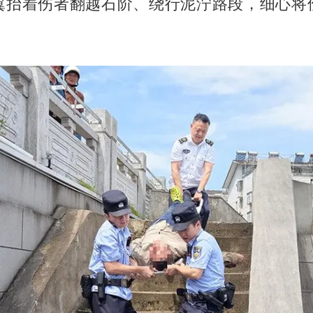
翼抬着伤者翻越石阶、绕行泥泞路段，细心将