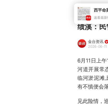
绩溪：民
金台资讯
2026-06-11 
6月11日上
河道开展常
临河淤泥滩
有不慎便会
见此险情，