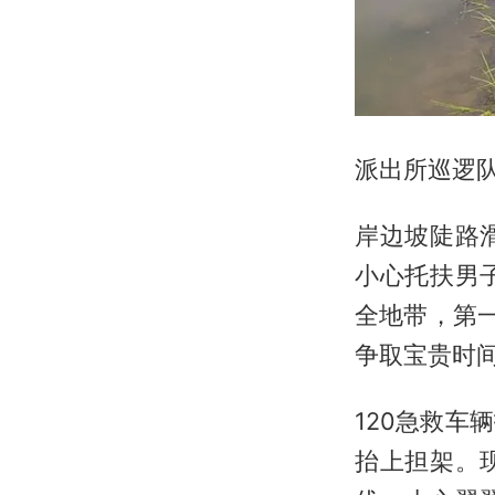
派出所巡逻
岸边坡陡路
小心托扶男
全地带，第
争取宝贵时
120急救
抬上担架。