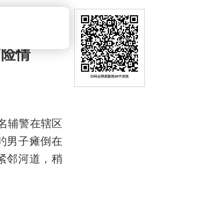
河险情
扫码去网易新闻APP浏览
两名辅警在辖区
钓男子瘫倒在
紧邻河道，稍