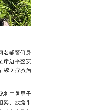
两名辅警俯身
至岸边平整安
后续医疗救治
稳将中暑男子
担架、放缓步