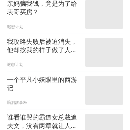
亲妈骗我钱，竟是为了给
表哥买房？
谜想计划
我攻略失败后被迫消失，
他却按我的样子做了人
偶，喊她老婆
谜想计划
一个平凡小妖眼里的西游
记
脑洞故事板
谁看谁哭的霸道女总裁追
夫文，没看两章就让人破