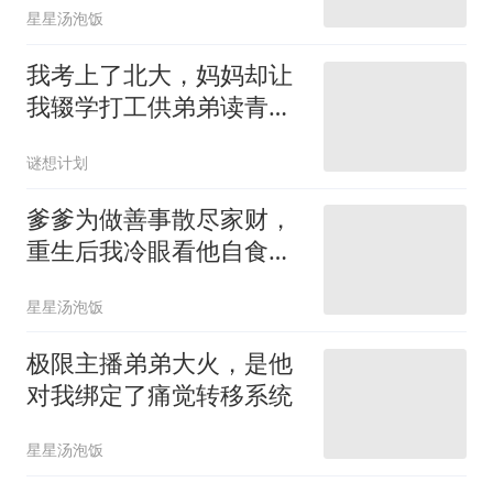
星星汤泡饭
我考上了北大，妈妈却让
我辍学打工供弟弟读青
鸟？
谜想计划
爹爹为做善事散尽家财，
重生后我冷眼看他自食恶
果
星星汤泡饭
极限主播弟弟大火，是他
对我绑定了痛觉转移系统
星星汤泡饭