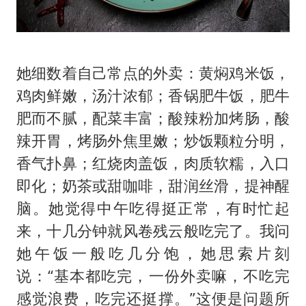
她细数着自己常点的外卖：黄焖鸡米饭，
鸡肉鲜嫩，汤汁浓郁；香锅肥牛饭，肥牛
肥而不腻，配菜丰富；酸辣粉加烤肠，酸
辣开胃，烤肠外焦里嫩；炒饭颗粒分明，
香气扑鼻；红烧肉盖饭，肉质软糯，入口
即化；奶茶或甜咖啡，甜润丝滑，提神醒
脑。她觉得中午吃得挺正常，有时忙起
来，十几分钟就风卷残云般吃完了。我问
她午饭一般吃几分饱，她思索片刻
说：“基本都吃完，一份外卖嘛，不吃完
感觉浪费，吃完还挺撑。”这便是问题所