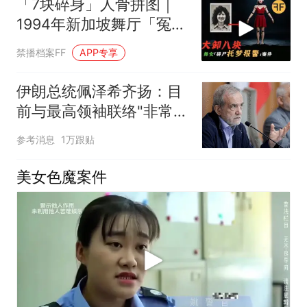
「7块碎身」人骨拼图｜
1994年新加坡舞厅「冤魂
报警」托梦寻身案件
禁播档案FF
APP专享
伊朗总统佩泽希齐扬：目
前与最高领袖联络"非常困
难"
参考消息
1万跟贴
美女色魔案件