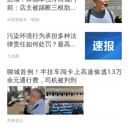
前：店主被踢断三根肋
骨，打人者已被刑拘
乐悠悠娱乐
1跟贴
污染环境行为承担多种法
律责任如何处罚？最高法
回应
九龙网
聊城首例！半挂车闯卡上高速偷逃1.3万
余元通行费，司机被判刑
齐鲁壹点