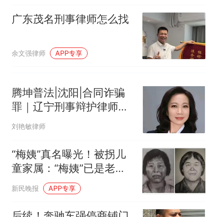
广东茂名刑事律师怎么找
余文强律师
APP专享
腾坤普法|沈阳|合同诈骗
罪｜辽宁刑事辩护律师刘
艳敏主任解析并购估值造
刘艳敏律师
假案
“梅姨”真名曝光！被拐儿
童家属：“梅姨”已是老年
人，实际年龄仍是谜；若
新民晚报
APP专享
已满75周岁，或不适用死
刑
后续！奔驰车强停商铺门