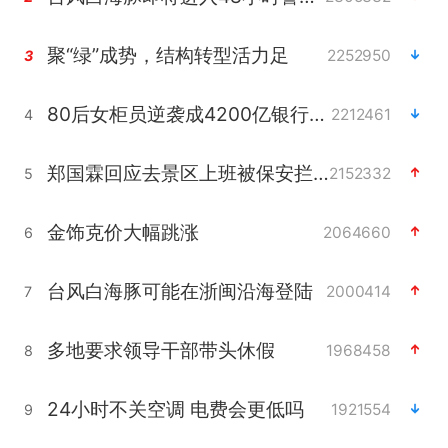
聚“绿”成势，结构转型活力足
2252950
3
80后女柜员逆袭成4200亿银行副行长
2212461
4
郑国霖回应去景区上班被保安拦下
2152332
5
金饰克价大幅跳涨
2064660
6
台风白海豚可能在浙闽沿海登陆
2000414
7
多地要求领导干部带头休假
1968458
8
24小时不关空调 电费会更低吗
1921554
9