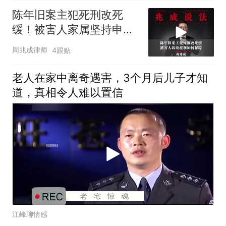
陈年旧案主犯死刑改死
缓！被害人家属坚持申诉
16年，诉讼权利该如何保
周兆成律师
4跟贴
障
老人在家中离奇遇害，3个月后儿子才知
道，真相令人难以置信
江峰聊情感