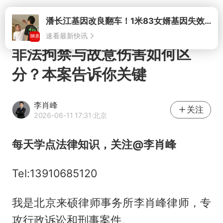
打开
潘长江基因改良翻车！1米83女婿基因失效，12岁外孙身高只到姥爷下巴
速看最新快讯
非法拘禁与故意伤害如何区
分？本案告诉你关键
李肖峰
关注
2026-06-11 17:31
·北京
每天学点法律知识，
关注@李肖峰
Tel:13910685120
我是北京来硕律师事务所李肖峰律师，专
攻行政诉讼和刑事案件。