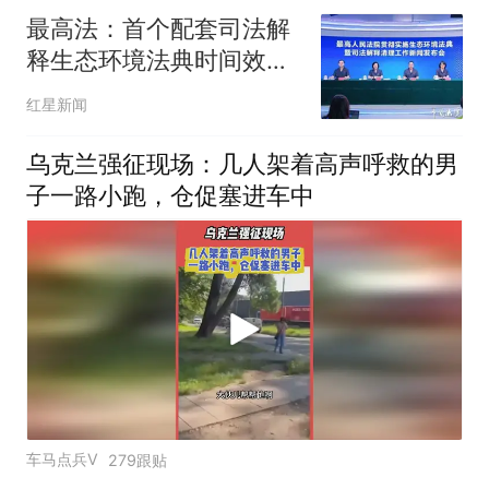
最高法：首个配套司法解
释生态环境法典时间效力
规定已起草完成，将于8
红星新闻
月15日与法典同步施行
乌克兰强征现场：几人架着高声呼救的男
子一路小跑，仓促塞进车中
车马点兵V
279跟贴