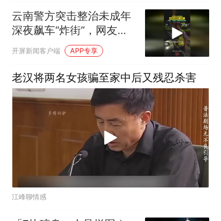
云南警方突击整治未成年
深夜飙车“炸街”，网友：
抓得好！为警察叔叔点赞
开屏新闻客户端
APP专享
老汉将两名女孩骗至家中后又残忍杀害
江峰聊情感