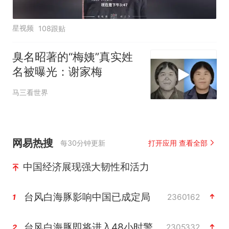
星视频
108跟贴
臭名昭著的“梅姨”真实姓
名被曝光：谢家梅
马三看世界
网易热搜
每30分钟更新
打开应用 查看全部
中国经济展现强大韧性和活力
台风白海豚影响中国已成定局
2360162
1
台风白海豚即将进入48小时警戒线
2305332
2