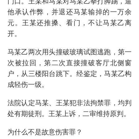
门口。王某和马某对马某乙拳打脚踢，逼
他承认作弊，并退还马某输掉的一万余
元。王某还推搡、看门，不让马某乙离
开。
马某乙两次用头撞破玻璃试图逃跑，第一
次被拉回，第二次直接撞破客厅北侧窗
户，从三楼阳台跳下。经鉴定，马某乙构
成轻伤一级。
法院认定马某、王某犯非法拘禁罪，均判
处有期徒刑。王某上诉，二审维持原判。
为什么不是故意伤害罪？