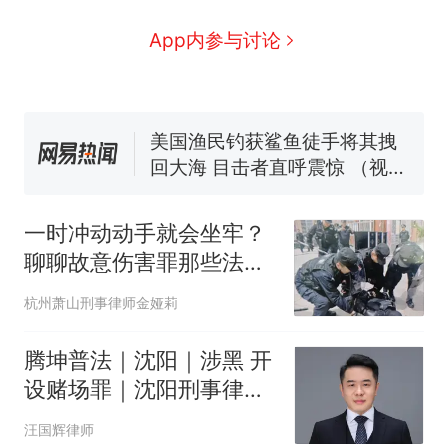
号，仅凭视频评出？中国烹饪
协会回应
男子上山采菌偶然发现鸡枞
新
App内参与讨论
菌窝，原地守1天等它长大：挖
了140多朵
制裁瓜子饺子，美国怕什么？
美国渔民钓获鲨鱼徒手将其拽
回大海 目击者直呼震惊 （视频
来源：参考消息）
笔试第一被第二名传话劝弃考
官方通报
一时冲动动手就会坐牢？
惊艳！字都飘起来了 博主在田
聊聊故意伤害罪那些法律
间创作“悬浮字” 网友：真·裸眼
误区
3D！
费大厨“全国小炒肉大王”称
热
杭州萧山刑事律师金娅莉
号，仅凭视频评出？中国烹饪
协会回应
腾坤普法｜沈阳｜涉黑 开
设赌场罪｜沈阳刑事律师
汪国辉：给赌博网站打广
汪国辉律师
告，也算共犯？