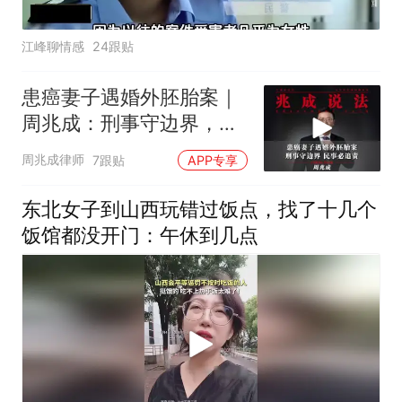
江峰聊情感
24跟贴
患癌妻子遇婚外胚胎案｜
周兆成：刑事守边界，民
事必追责
周兆成律师
7跟贴
APP专享
东北女子到山西玩错过饭点，找了十几个
饭馆都没开门：午休到几点