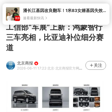
打开
潘长江基因改良翻车！1米83女婿基因失效，12岁外孙身高只到姥爷下巴
速看最新快讯
工信部“车展”上新：鸿蒙智行
三车亮相，比亚迪补位细分赛
道
北京商报
关注
2026-06-11 17:22
·北京
·北京商报官方网易号