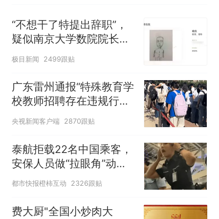
“不想干了特提出辞职”，
疑似南京大学数院院长辞
职信流传，院方回应：喻
极目新闻
2499跟贴
良教授已卸任院长一职，
不清楚辞职信来源；曾用
广东雷州通报“特殊教育学
手绘图做头像
校教师招聘存在违规行
为”：已启动问责程序 副
央视新闻客户端
2870跟贴
校长被停职
泰航拒载22名中国乘客，
安保人员做“拉眼角”动
作，泰国机场最新回应：
都市快报橙柿互动
2326跟贴
拒绝登机决定由航司作
出；亲历者：曾承诺免费
费大厨"全国小炒肉大