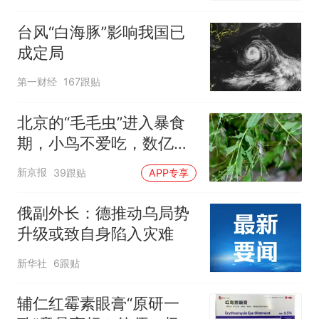
台风“白海豚”影响我国已
成定局
第一财经
167跟贴
北京的“毛毛虫”进入暴食
期，小鸟不爱吃，数亿头
小蜂迎战
新京报
39跟贴
APP专享
俄副外长：德推动乌局势
升级或致自身陷入灾难
新华社
6跟贴
辅仁红霉素眼膏“原研一