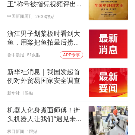
改签但没兑现
王"称号被指凭视频评出
官方回应
中国新闻周刊
2633跟贴
浙江男子划桨板时看到大
鱼，用桨把鱼拍晕后捞
起；当事人：鱼重7斤6
鲁中晨报
61跟贴
APP专享
两，做成红烧辣子鱼块，
味道很好
新华社消息｜我国发起首
例对外贸易国家安全调查
新华社
1跟贴
机器人化身煮面师傅！街
头机器人让我们“遇见未
来”
极目新闻
1跟贴