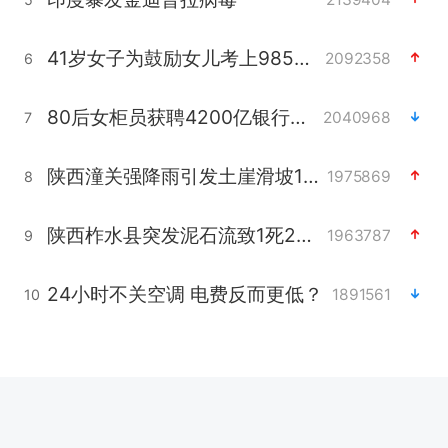
41岁女子为鼓励女儿考上985研究生
2092358
6
80后女柜员获聘4200亿银行副行长
2040968
7
陕西潼关强降雨引发土崖滑坡1人失联
1975869
8
陕西柞水县突发泥石流致1死2失联
1963787
9
24小时不关空调 电费反而更低？
1891561
10