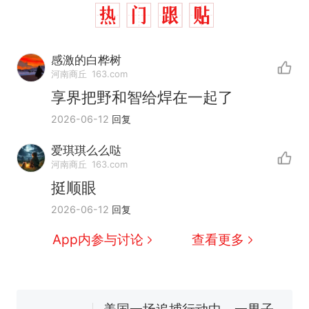
感激的白桦树
河南商丘
163.com
享界把野和智给焊在一起了
2026-06-12
回复
爱琪琪么么哒
河南商丘
163.com
挺顺眼
“不想干了特提出辞职”，疑
热
2026-06-12
回复
似南京大学数院院长辞职信流
传，院方回应：喻良教授已卸
费大厨“全国小炒肉大王”称
新
App内参与讨论
查看更多
任院长一职，不清楚辞职信来
号，仅凭视频评出？中国烹饪
源；曾用手绘图做头像
协会回应
男子上山采菌偶然发现鸡枞菌
窝，原地守1天等它长大：挖了
140多朵