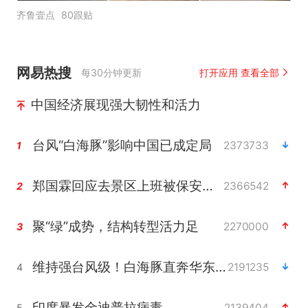
齐鲁壹点
80跟贴
网易热搜
每30分钟更新
打开应用 查看全部
中国经济展现强大韧性和活力
台风“白海豚”影响中国已成定局
2373733
1
郑国霖回应去景区上班被保安拦下
2366542
2
聚“绿”成势，结构转型活力足
2270000
3
维持强台风级！白海豚直奔华东沿海
2191235
4
印度暴发金迪普拉病毒
2139404
5