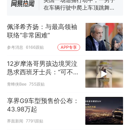
美国一场追捕行动中，一男子
在车辆行驶中爬上车顶跳舞。
（新京报）
美国渔民钓获鲨鱼徒手将其拽
回大海 目击者直呼震惊 （视频
佩泽希齐扬：与最高领袖
来源：参考消息）
笔试第一被第二名传话劝弃考
联络“非常困难”
官方通报
“不想干了特提出辞职”，疑
热
参考消息
6166跟贴
APP专享
似南京大学数院院长辞职信流
传，院方回应：喻良教授已卸
12岁摩洛哥男孩边境哭泣
任院长一职，不清楚辞职信来
恳求西班牙士兵：“可不可
源；曾用手绘图做头像
以不要把我遣返回国”
青蜂侠Bee
755跟贴
享界G9车型预售价公布：
43.98万起
界面新闻
7791跟贴