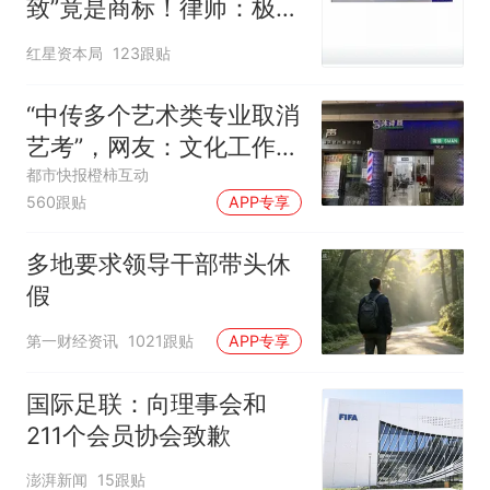
致”竟是商标！律师：极易
误导消费者，不妥
红星资本局
123跟贴
“中传多个艺术类专业取消
艺考”，网友：文化工作者
一定要有文化，这句话的
都市快报橙柿互动
560跟贴
APP专享
含金量还在持续上升
多地要求领导干部带头休
假
第一财经资讯
1021跟贴
APP专享
国际足联：向理事会和
211个会员协会致歉
澎湃新闻
15跟贴