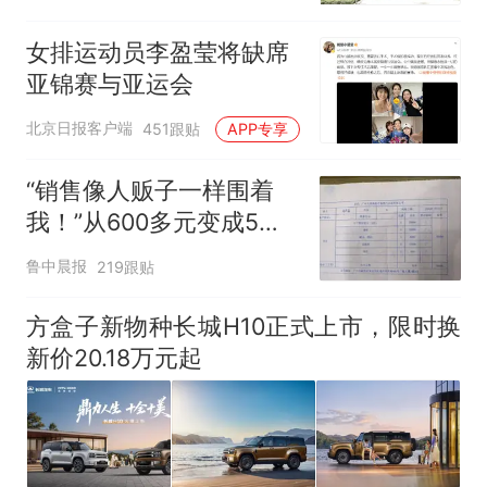
女排运动员李盈莹将缺席
亚锦赛与亚运会
北京日报客户端
451跟贴
APP专享
“销售像人贩子一样围着
我！”从600多元变成5万
元，57岁保洁阿姨做医美
鲁中晨报
219跟贴
后眼睛肿到流泪、视物模
糊
方盒子新物种长城H10正式上市，限时换
新价20.18万元起