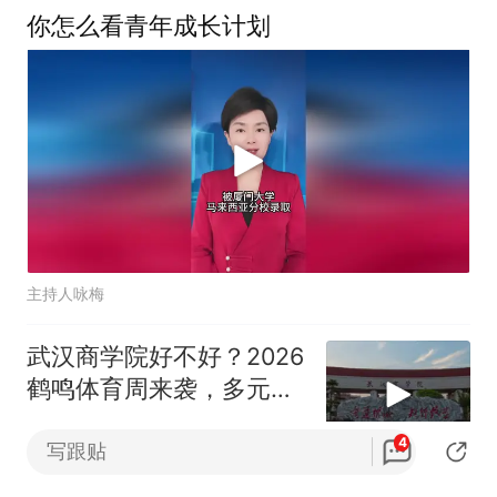
你怎么看青年成长计划
主持人咏梅
武汉商学院好不好？2026
鹤鸣体育周来袭，多元赛
事感受鲜活校园氛围
志愿通
3跟贴
4
写跟贴
广州自媒体为何比官方提