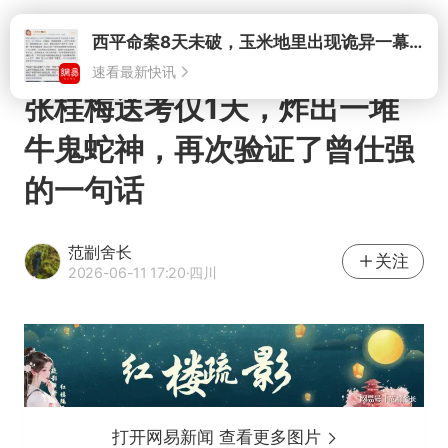
打开
张桂梅送考仅1天，炸出一堆
牛鬼蛇神，再次验证了曾仕强
的一句话
范剬舍长
关注
2026-06-11 17:20
·四川
打开网易新闻 查看更多图片