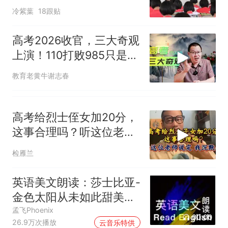
界的地位变了
冷紫葉
18跟贴
高考2026收官，三大奇观
上演！110打败985只是其
一
教育老黄牛谢志春
高考给烈士侄女加20分，
这事合理吗？听这位老师
说完，我沉默了
检雁兰
英语美文朗读：莎士比亚-
金色太阳从未如此甜美吻
过
孟飞Phoenix
00:00
26.9万次播放
云音乐特供