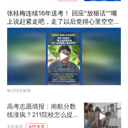
张桂梅连续16年送考！ 回应"放狠话""嘴
上说赶紧走吧，走了以后觉得心里空空
的"
每日经济新闻
高考志愿填报：南航分数
线涨疯？211院校怎么提
前锁定位次？
无处遁形
APP专享