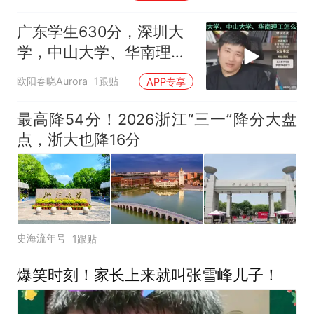
广东学生630分，深圳大
学，中山大学、华南理工
怎么选！
欧阳春晓Aurora
1跟贴
APP专享
最高降54分！2026浙江“三一”降分大盘
点，浙大也降16分
史海流年号
1跟贴
爆笑时刻！家长上来就叫张雪峰儿子！