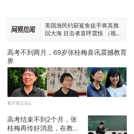
号，仅凭视频评出？中国烹饪
协会回应
男子上山采菌偶然发现鸡枞菌
窝，原地守1天等它长大：挖了
140多朵
美国渔民钓获鲨鱼徒手将其拽
回大海 目击者直呼震惊 （视频
来源：参考消息）
笔试第一被第二名传话劝弃考
官方通报
高考不到两月，69岁张桂梅喜讯震撼教育
那个在床头放菜刀的女孩，
热
界
因老师一句“跟我回家”改写了
人生
看尽落尘花q
高考结束不到2个月，张
桂梅再传好消息，在教育