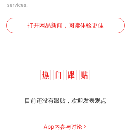
services.
打开网易新闻，阅读体验更佳
那个在床头放菜刀的女孩，
热
目前还没有跟贴，欢迎发表观点
因老师一句“跟我回家”改写了
人生
制裁瓜子饺子，美国怕什
新
么？
费大厨“全国小炒肉大王”称
App内参与讨论