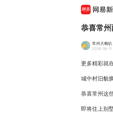
恭喜常州
常州大喇叭
2026-06-11 
更多精彩就
城中村旧貌
恭喜常州这
即将住上别