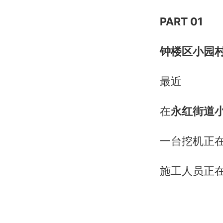
PART 0
1
钟楼区小园村
最近
在
永红街道
一台挖机正
施工人员正