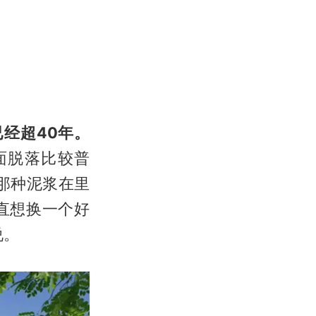
经超40年。
面脱落比较普
那种泥浆在里
直想换一个好
说。