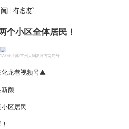
两个小区全体居民！
17:04
·江苏
·常州大喇叭官方网易号
在化龙巷视频号▲
换新颜
些小区居民
墅！