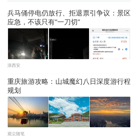
间创作“悬浮字” 网友：真·裸眼
3D！
“不想干了特提出辞职”，疑
热
兵马俑停电仍放行、拒退票引争议：景区
似南京大学数院院长辞职信流
应急，不该只有“一刀切”
传，院方回应：喻良教授已卸
任院长一职，不清楚辞职信来
源；曾用手绘图做头像
浪西安
重庆旅游攻略：山城魔幻八日深度游行程
规划
观尘随笔