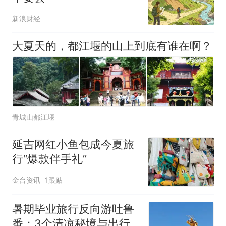
新浪财经
大夏天的，都江堰的山上到底有谁在啊？
青城山都江堰
延吉网红小鱼包成今夏旅
行“爆款伴手礼”
金台资讯
1跟贴
暑期毕业旅行反向游吐鲁
番：3个清凉秘境与出行