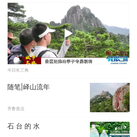
今日长三角
随笔|峄山流年
齐鲁壹点
石 台 的 水