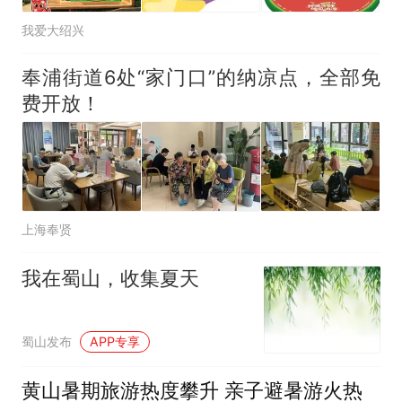
我爱大绍兴
奉浦街道6处“家门口”的纳凉点，全部免
费开放！
上海奉贤
我在蜀山，收集夏天
蜀山发布
APP专享
黄山暑期旅游热度攀升 亲子避暑游火热