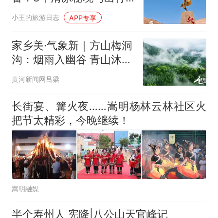
省钱购票全攻略
小王的旅游日志
APP专享
家乡美·气象新｜方山梅洞
沟：烟雨入幽谷 青山沐微
雨
黄河新闻网吕梁
长街宴、篝火夜……嵩明杨林云林社区火
把节太精彩，今晚继续！
嵩明融媒
半个寿州人 宪隆|八公山天官峰记