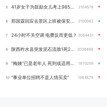
41岁女子为鼓励女儿考上985研究生
2104579
5
郑国霖回应去景区上班被保安拦下
2100982
6
24小时不关空调 电费反而更低？
2054431
7
陕西柞水县突发泥石流致1死2失联
2036498
8
“梅姨”已是老年人 死刑或适用受限
1970259
9
“事业单位招聘不是人情买卖”
1964879
10