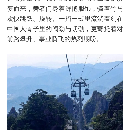
变而来，舞者们身着鲜艳服饰，骑着竹马
欢快跳跃、旋转。一招一式里流淌着刻在
中国人骨子里的闯劲与韧劲，更寄托着对
前路攀升、事业腾飞的热烈期盼。