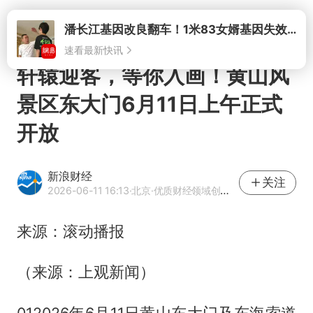
打开
潘长江基因改良翻车！1米83女婿基因失效，12岁外孙身高只到姥爷下巴
速看最新快讯
轩辕迎客，等你入画！黄山风
景区东大门6月11日上午正式
开放
新浪财经
关注
2026-06-11 16:13
·北京
·优质财经领域创作者
来源：滚动播报
（来源：上观新闻）