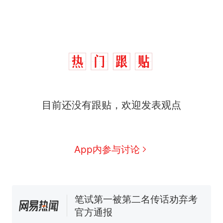
“不想干了特提出辞职”，疑
热
似南京大学数院院长辞职信流
传，院方回应：喻良教授已卸
目前还没有跟贴，欢迎发表观点
费大厨“全国小炒肉大王”称
新
任院长一职，不清楚辞职信来
号，仅凭视频评出？中国烹饪
源；曾用手绘图做头像
协会回应
男子上山采菌偶然发现鸡枞菌
窝，原地守1天等它长大：挖了
App内参与讨论
140多朵
美国渔民钓获鲨鱼徒手将其拽
回大海 目击者直呼震惊 （视频
来源：参考消息）
笔试第一被第二名传话劝弃考
官方通报
惊艳！字都飘起来了 博主在田