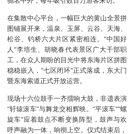
驰名中外，每年吸引数百万游客来访。
在集散中心平台，一幅巨大的黄山全景拼
图铺展开来，温泉、玉屏、云谷、天海、
松谷、钓桥六大片区紧密相连。“中国好
人”李培生、胡晓春代表景区广大干部职
工，在众人期盼的目光中将东海片区拼图
稳稳嵌入，“七区闭环”正式落成，东大门
暨东海索道正式开放运营。
现场十六位鼓手一齐擂响大鼓，非遗表演
“轩辕滚车”与舞龙交相辉映。“平滚车”“螺
旋车”应着鼓点不断变换阵型，鼓声与欢
呼声融为一体，响彻上空。仪式结束后，