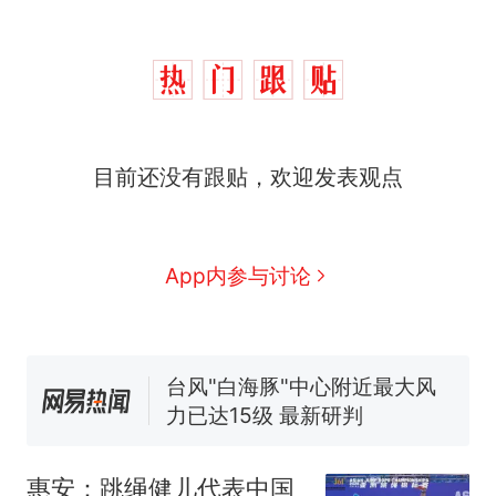
那个在床头放菜刀的女孩，
热
因老师一句“跟我回家”改写了
人生
费大厨“全国小炒肉大王”称
新
目前还没有跟贴，欢迎发表观点
号，仅凭视频评出？中国烹饪
协会回应
笔试第一被第二名传话劝弃考
官方通报
佛山一中学招聘物理教师，笔
App内参与讨论
试前13名均遭淘汰？教育局：
已叫停招聘，成立调查组全面
台风"白海豚"中心附近最大风
核查
力已达15级 最新研判
享界G9车型预售价公布：
43.98万起
那个在床头放菜刀的女孩，
热
因老师一句“跟我回家”改写了
惠安：跳绳健儿代表中国