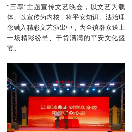
“三率”主题宣传文艺晚会，以文艺为载
体、以宣传为内核，将平安知识、法治理
念融入精彩文艺演出中，为全镇群众送上
一场精彩纷呈、干货满满的平安文化盛
宴。