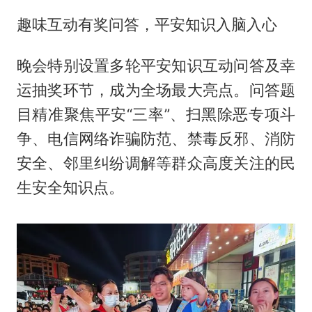
趣味互动有奖问答，平安知识入脑入心
晚会特别设置多轮平安知识互动问答及幸
运抽奖环节，成为全场最大亮点。问答题
目精准聚焦平安“三率”、扫黑除恶专项斗
争、电信网络诈骗防范、禁毒反邪、消防
安全、邻里纠纷调解等群众高度关注的民
生安全知识点。