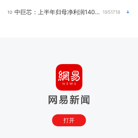
中巨芯：上半年归母净利润1405.77万元
1951718
10
打开