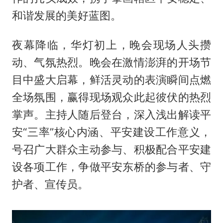
和谐发展的美好蓝图。
夜幕降临，华灯初上，晚会现场人头攒
动、气氛热烈。晚会在激情澎湃的开场节
目中盛大启幕，鲜活灵动的表演瞬间点燃
全场氛围，赢得现场观众此起彼伏的热烈
掌声。主持人随后登台，深入浅出解读平
安“三率”核心内涵、平安建设工作意义，
号召广大群众主动参与、积极配合平安建
设各项工作，争做平安东桥的参与者、守
护者、宣传员。