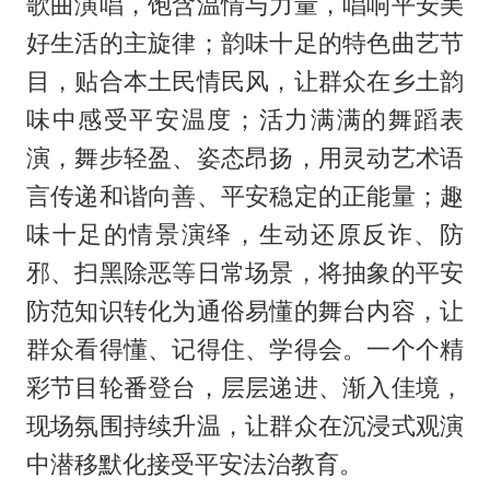
歌曲演唱，饱含温情与力量，唱响平安美
好生活的主旋律；韵味十足的特色曲艺节
目，贴合本土民情民风，让群众在乡土韵
味中感受平安温度；活力满满的舞蹈表
演，舞步轻盈、姿态昂扬，用灵动艺术语
言传递和谐向善、平安稳定的正能量；趣
味十足的情景演绎，生动还原反诈、防
邪、扫黑除恶等日常场景，将抽象的平安
防范知识转化为通俗易懂的舞台内容，让
群众看得懂、记得住、学得会。一个个精
彩节目轮番登台，层层递进、渐入佳境，
现场氛围持续升温，让群众在沉浸式观演
中潜移默化接受平安法治教育。