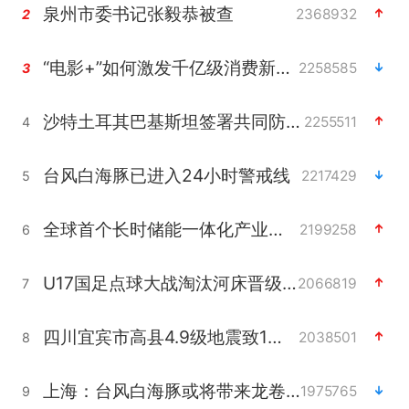
泉州市委书记张毅恭被查
2368932
2
“电影+”如何激发千亿级消费新活力？
2258585
3
沙特土耳其巴基斯坦签署共同防务协议
2255511
4
台风白海豚已进入24小时警戒线
2217429
5
全球首个长时储能一体化产业园量产
2199258
6
U17国足点球大战淘汰河床晋级决赛
2066819
7
四川宜宾市高县4.9级地震致1人死亡
2038501
8
上海：台风白海豚或将带来龙卷风
1975765
9