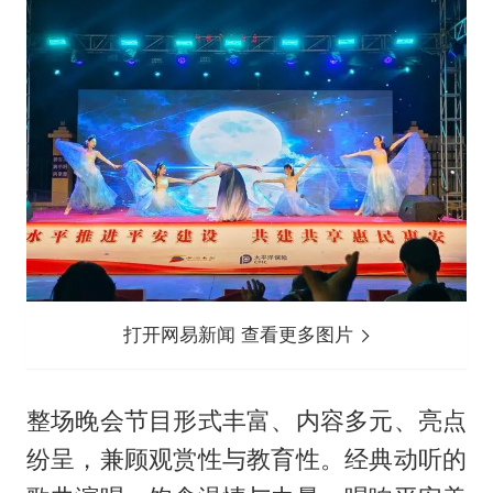
打开网易新闻 查看更多图片
整场晚会节目形式丰富、内容多元、亮点
纷呈，兼顾观赏性与教育性。经典动听的