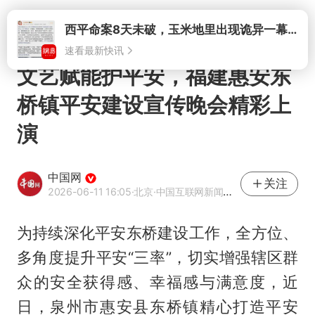
打开
西平命案8天未破，玉米地里出现诡异一幕，我突然想起了欧金中
速看最新快讯
文艺赋能护平安，福建惠安东
桥镇平安建设宣传晚会精彩上
演
中国网
关注
2026-06-11 16:05
·北京
·中国互联网新闻中心（中国网）官方网易号
为持续深化平安东桥建设工作，全方位、
多角度提升平安“三率”，切实增强辖区群
众的安全获得感、幸福感与满意度，近
日，泉州市惠安县东桥镇精心打造平安