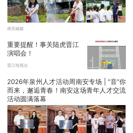
南安融媒
重要提醒！事关陆虎晋江
演唱会！
晋江电视台
2026年泉州人才活动周南安专场 | “音”你
而来，邂逅青春！南安这场青年人才交流
活动圆满落幕