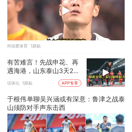
何侦爱体育
1跟贴
有苦难言！先战申花、再
遇海港，山东泰山3天2
战：谨防双线败北
话体坛
1跟贴
APP专享
于根伟单聊吴兴涵或有深意：鲁津之战泰
山须防对手声东击西