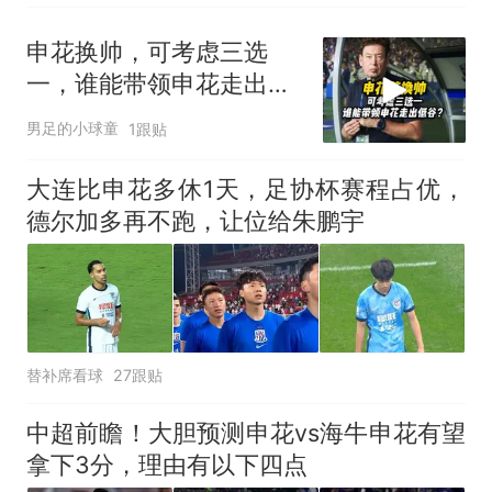
申花换帅，可考虑三选
一，谁能带领申花走出低
谷？
男足的小球童
1跟贴
大连比申花多休1天，足协杯赛程占优，
德尔加多再不跑，让位给朱鹏宇
替补席看球
27跟贴
中超前瞻！大胆预测申花vs海牛申花有望
拿下3分，理由有以下四点