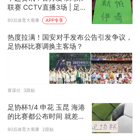
生
笔试第一被第二名传话劝弃考
联赛 CCTV直播3场 | 足
官方通报
协杯比赛时间就剩北京国
制裁瓜子饺子，美国怕什
热
80后体育大蜀黍
APP专享
安没定
么？
热度拉满！国安对手发布公告引发争议，
足协杯比赛调换主客场？
黄谋仕
3跟贴
足协杯1/4 申花 玉昆 海港
的比赛都公布时间 就差北
京国安
80后体育大蜀黍
2跟贴