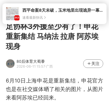
打开
西平命案8天未破，玉米地里出现诡异一幕，我突然想起了欧金中
速看最新快讯
足协杯3外援至少有了！申花
重新集结 马纳法 拉唐 阿苏埃
现身
80后体育大蜀黍
关注
2026-06-11 15:57
·广西
6月10日上海申花是重新集结，申花官方
也是在社交媒体晒了相关的图片，从图片
来看
阿苏埃
已经回来。