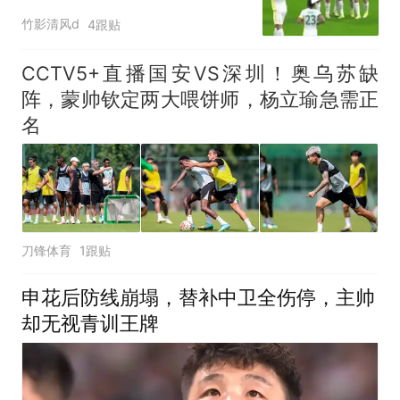
竹影清风d
4跟贴
CCTV5+直播国安VS深圳！奥乌苏缺
阵，蒙帅钦定两大喂饼师，杨立瑜急需正
名
刀锋体育
1跟贴
申花后防线崩塌，替补中卫全伤停，主帅
却无视青训王牌