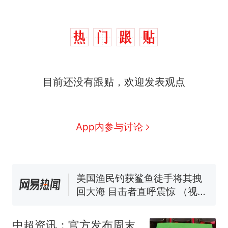
目前还没有跟贴，欢迎发表观点
制裁瓜子饺子，美国怕什
热
么？
费大厨“全国小炒肉大王”称
新
App内参与讨论
号，仅凭视频评出？中国烹饪
协会回应
男子上山采菌偶然发现鸡枞菌
窝，原地守1天等它长大：挖了
140多朵
美国渔民钓获鲨鱼徒手将其拽
回大海 目击者直呼震惊 （视频
来源：参考消息）
那个在床头放菜刀的女孩，因
老师一句“跟我回家”改写了人
中超资讯：官方发布周末