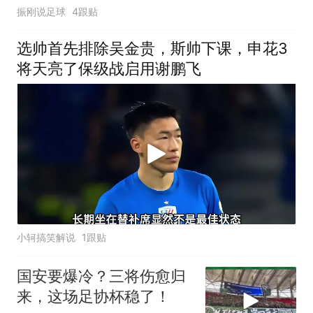
振刚说足球
4跟贴
选帅首先排除吴金贵，斯帅下课，申花3
将天亮了保级战启用谢鹏飞
小轲搞笑解说
1跟贴
国安要爆冷？三将伤愈归
来，这场足协杯稳了！