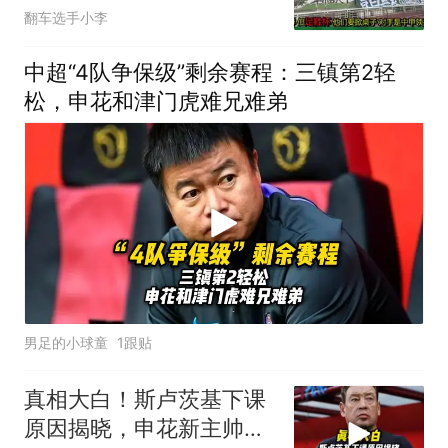
翻车选手小李
中超“4队争保级”剩余赛程：三镇第2轻
松，申花和津门虎难兄难弟
男足的小球童
1跟贴
真相大白！斯卢茨基下课
原因揭晓，申花新主帅人