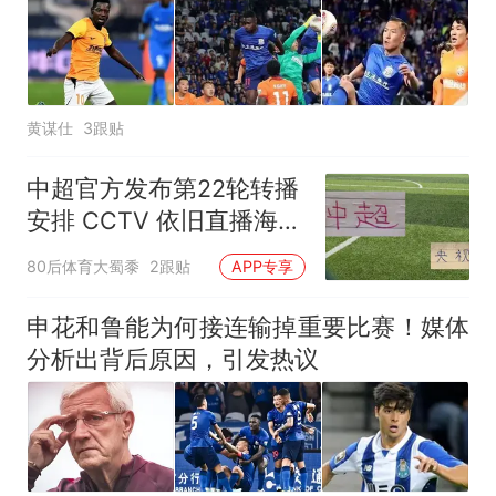
黄谋仕
3跟贴
中超官方发布第22轮转播
安排 CCTV 依旧直播海港
还有北京国安比赛
80后体育大蜀黍
2跟贴
APP专享
申花和鲁能为何接连输掉重要比赛！媒体
分析出背后原因，引发热议