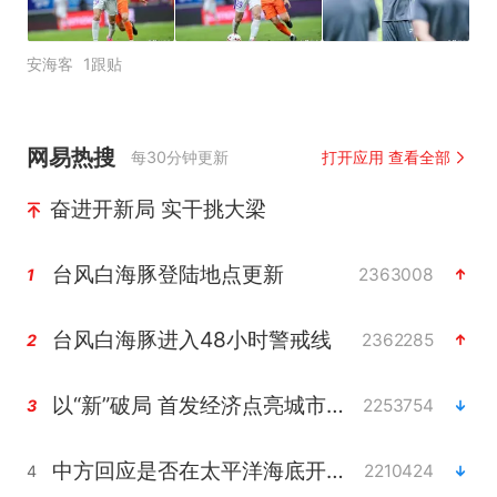
安海客
1跟贴
网易热搜
每30分钟更新
打开应用 查看全部
奋进开新局 实干挑大梁
台风白海豚登陆地点更新
2363008
1
台风白海豚进入48小时警戒线
2362285
2
以“新”破局 首发经济点亮城市消费活力
2253754
3
中方回应是否在太平洋海底开采稀土
2210424
4