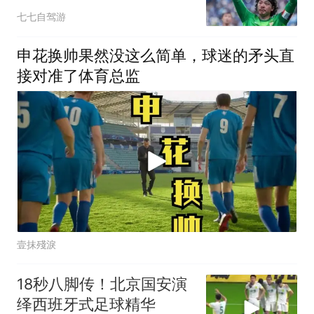
扑救改写偏见
七七自驾游
申花换帅果然没这么简单，球迷的矛头直
接对准了体育总监
壹抹殘淚
18秒八脚传！北京国安演
绎西班牙式足球精华