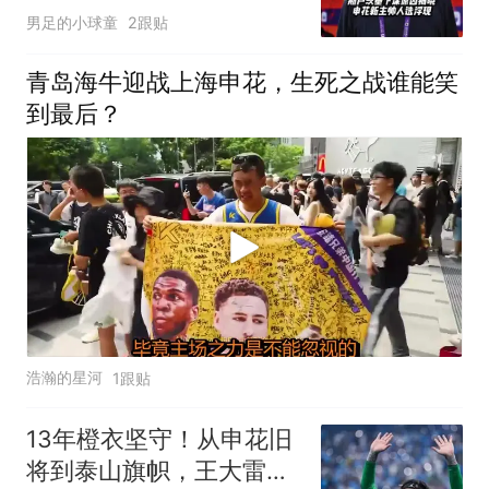
选浮现
男足的小球童
2跟贴
青岛海牛迎战上海申花，生死之战谁能笑
到最后？
浩瀚的星河
1跟贴
13年橙衣坚守！从申花旧
将到泰山旗帜，王大雷用