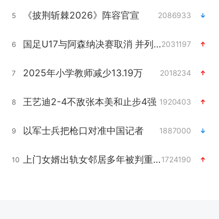
《披荆斩棘2026》阵容官宣
2086933
5
国足U17与阿森纳决赛取消 并列冠军
2031197
6
2025年小学教师减少13.19万
2018234
7
王艺迪2-4不敌张本美和止步4强
1920403
8
以军士兵把枪口对准中国记者
1887000
9
上门女婿出轨女邻居多年被判重婚罪
1724190
10