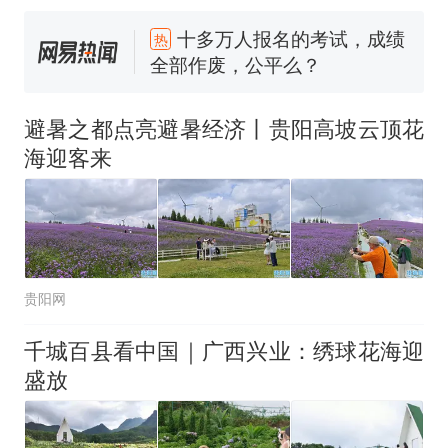
全部作废，公平么？
全球唯一没有法定首都的国
新
家，刚改国名，总统就邀请中
国大使骑行绕了几乎整个国境
搬家报价570元，搬到楼下交
线一圈，还曾两次到中国寻根
5060元才肯搬上楼！女子傻眼
避暑之都点亮避暑经济丨贵阳高坡云顶花
了……
视频丨只要一枚命中就能让航
海迎客来
母瘫痪 轰-6J实力有多强？
空调24小时开着反而更省电？
电力部门回应
佛山一中学招聘物理教师，笔
试前13名均遭淘汰？教育局：
贵阳网
已叫停招聘，成立调查组全面
十多万人报名的考试，成绩
热
核查
全部作废，公平么？
千城百县看中国｜广西兴业：绣球花海迎
盛放