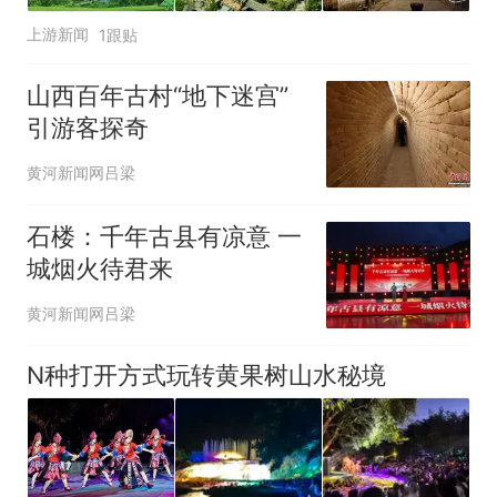
上游新闻
1跟贴
山西百年古村“地下迷宫”
引游客探奇
黄河新闻网吕梁
石楼：千年古县有凉意 一
城烟火待君来
黄河新闻网吕梁
N种打开方式玩转黄果树山水秘境