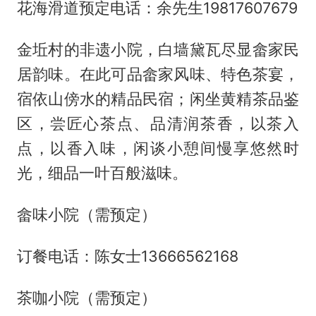
花海滑道预定电话：余先生19817607679
金坵村的非遗小院，白墙黛瓦尽显畲家民
居韵味。在此可品畲家风味、特色茶宴，
宿依山傍水的精品民宿；闲坐黄精茶品鉴
区，尝匠心茶点、品清润茶香，以茶入
点，以香入味，闲谈小憩间慢享悠然时
光，细品一叶百般滋味。
畲味小院（需预定）
订餐电话：陈女士13666562168
茶咖小院（需预定）