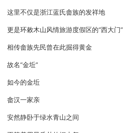
这里不仅是浙江蓝氏畲族的发祥地
更是环敕木山风情旅游度假区的“西大门”
相传畲族先民曾在此掘得黄金
故名“金坵”
如今的金坵
畲汉一家亲
安然静卧于绿水青山之间