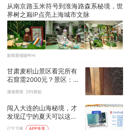
从南京路玉米符号到淮海路森系秘境，世
界树之巅IP点亮上海城市文脉
新闻晨报随申Hi
甘肃麦积山景区看完所有
石窟需2000元？景区：部
分石窟受特别保护，游客
潇湘晨报
265跟贴
可按需买
闯入大连的山海秘境，才
发现辽宁的夏天可以这么
“浪”！
辽宁卫视
APP专享