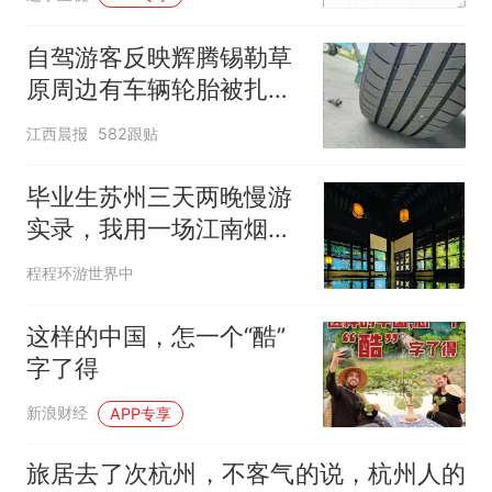
自驾游客反映辉腾锡勒草
原周边有车辆轮胎被扎，
修理店铺换胎价格高达千
江西晨报
582跟贴
元，官方发布情况通报
毕业生苏州三天两晚慢游
实录，我用一场江南烟雨
告别青春
程程环游世界中
这样的中国，怎一个“酷”
字了得
新浪财经
APP专享
旅居去了次杭州，不客气的说，杭州人的