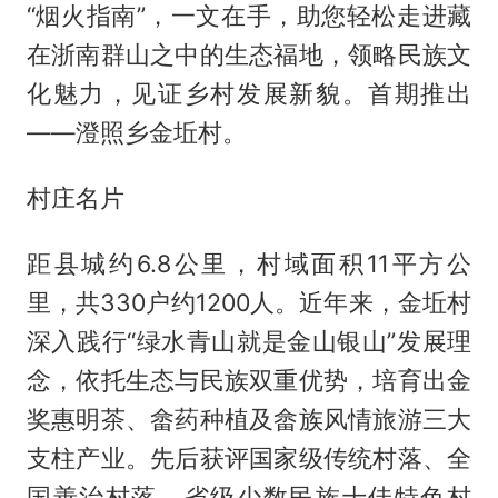
“烟火指南”，一文在手，助您轻松走进藏
在浙南群山之中的生态福地，领略民族文
化魅力，见证乡村发展新貌。首期推出
——澄照乡金坵村。
村庄名片
距县城约6.8公里，村域面积11平方公
里，共330户约1200人。近年来，金坵村
深入践行“绿水青山就是金山银山”发展理
念，依托生态与民族双重优势，培育出金
奖惠明茶、畲药种植及畲族风情旅游三大
支柱产业。先后获评国家级传统村落、全
国善治村落，省级少数民族十佳特色村