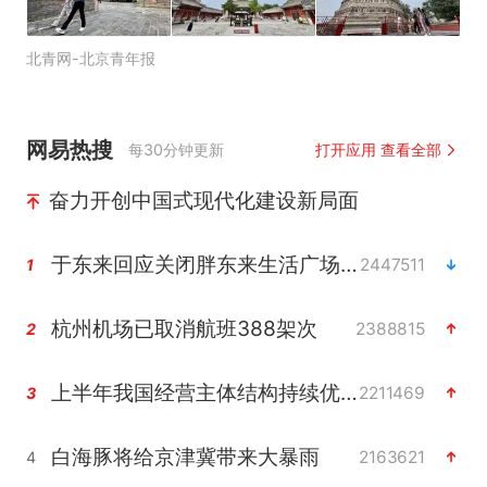
北青网-北京青年报
网易热搜
每30分钟更新
打开应用 查看全部
奋力开创中国式现代化建设新局面
于东来回应关闭胖东来生活广场店
2447511
1
杭州机场已取消航班388架次
2388815
2
上半年我国经营主体结构持续优化
2211469
3
白海豚将给京津冀带来大暴雨
2163621
4