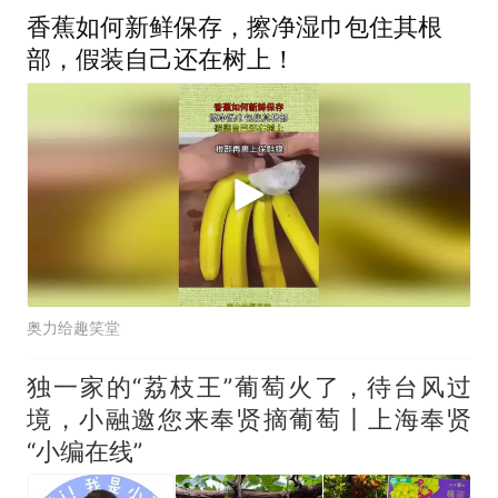
香蕉如何新鲜保存，擦净湿巾包住其根
部，假装自己还在树上！
奥力给趣笑堂
独一家的“荔枝王”葡萄火了，待台风过
境，小融邀您来奉贤摘葡萄丨上海奉贤
“小编在线”