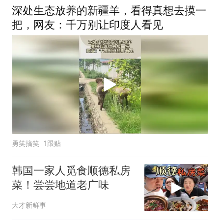
深处生态放养的新疆羊，看得真想去摸一
把，网友：千万别让印度人看见
勇笑搞笑
1跟贴
韩国一家人觅食顺德私房
菜！尝尝地道老广味
大才新鲜事