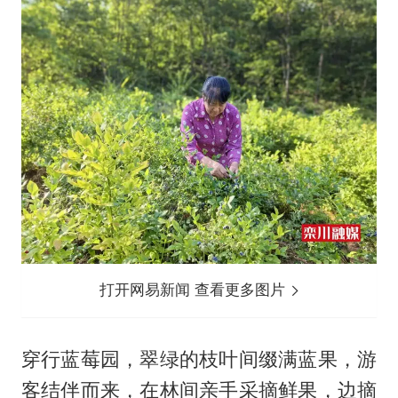
打开网易新闻 查看更多图片
穿行蓝莓园，翠绿的枝叶间缀满蓝果，游
客结伴而来，在林间亲手采摘鲜果，边摘