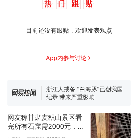
十多万人报名的考试，成绩
热
目前还没有跟贴，欢迎发表观点
全部作废，公平么？
全球唯一没有法定首都的国
新
家，刚改国名，总统就邀请中
App内参与讨论
国大使骑行绕了几乎整个国境
5万的小车卖不动，40万以上
线一圈，还曾两次到中国寻根
的抢着买
浙江人戒备 "白海豚"已创我国
纪录 带来严重影响
视频丨只要一枚命中就能让航
母瘫痪 轰-6J实力有多强？
泰州父亲的手写家书遗失30
年，网友淘到后寄给女儿：花
网友称甘肃麦积山景区看
鸟市场搬了，但爱还在
十多万人报名的考试，成绩
热
完所有石窟需2000元，景
全部作废，公平么？
区：部分石窟受特别保