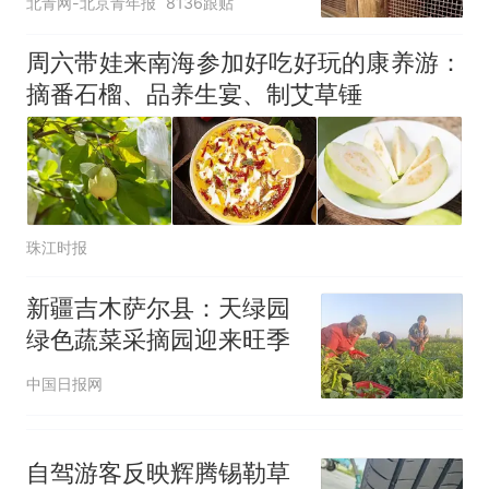
北青网-北京青年报
8136跟贴
护，游客可按需买
周六带娃来南海参加好吃好玩的康养游：
摘番石榴、品养生宴、制艾草锤
珠江时报
新疆吉木萨尔县：天绿园
绿色蔬菜采摘园迎来旺季
中国日报网
自驾游客反映辉腾锡勒草