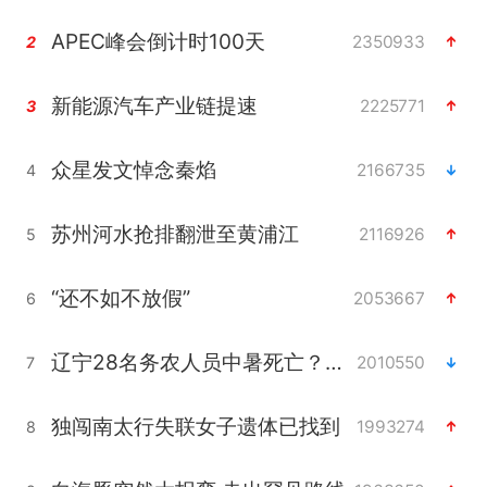
APEC峰会倒计时100天
2350933
2
新能源汽车产业链提速
2225771
3
众星发文悼念秦焰
2166735
4
苏州河水抢排翻泄至黄浦江
2116926
5
“还不如不放假”
2053667
6
辽宁28名务农人员中暑死亡？官方辟谣
2010550
7
独闯南太行失联女子遗体已找到
1993274
8