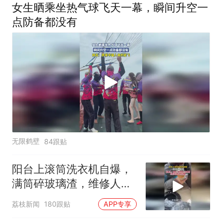
女生晒乘坐热气球飞天一幕，瞬间升空一
点防备都没有
无限鹤壁
84跟贴
阳台上滚筒洗衣机自爆，
满筒碎玻璃渣，维修人员
称是人为原因，从未见过
荔枝新闻
180跟贴
APP专享
洗衣机自爆