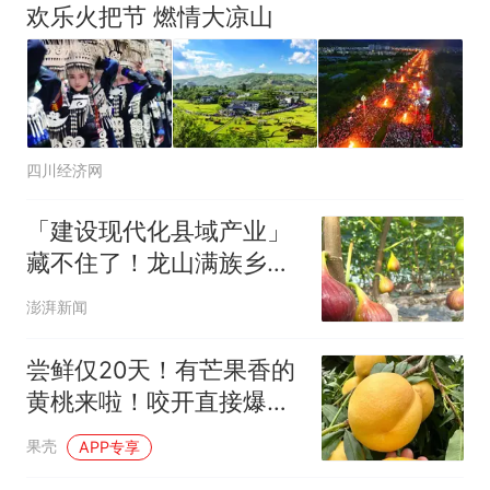
欢乐火把节 燃情大凉山
四川经济网
「建设现代化县域产业」
藏不住了！龙山满族乡无
花果“偷偷熟了”！
澎湃新闻
尝鲜仅20天！有芒果香的
黄桃来啦！咬开直接爆蜜
汁
果壳
APP专享