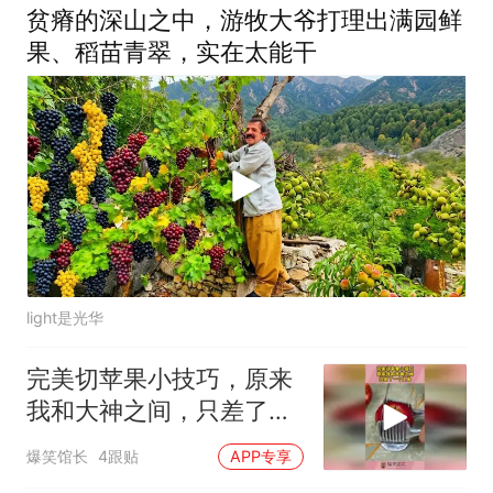
贫瘠的深山之中，游牧大爷打理出满园鲜
果、稻苗青翠，实在太能干
light是光华
完美切苹果小技巧，原来
我和大神之间，只差了一
个工具！
爆笑馆长
4跟贴
APP专享