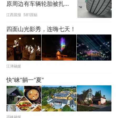
原周边有车辆轮胎被扎，
修理店铺换胎价格高达千
江西晨报
581跟贴
元，官方发布情况通报
四面山光影秀，连嗨七天！
江津融媒
快“崃”躺一“夏”
邛崃融媒