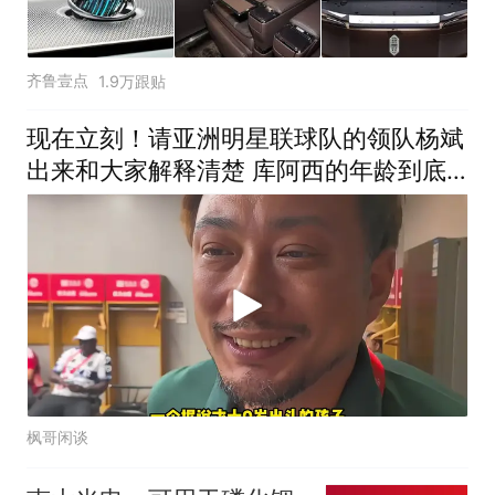
齐鲁壹点
1.9万跟贴
现在立刻！请亚洲明星联球队的领队杨斌
出来和大家解释清楚 库阿西的年龄到底
是多少？
枫哥闲谈