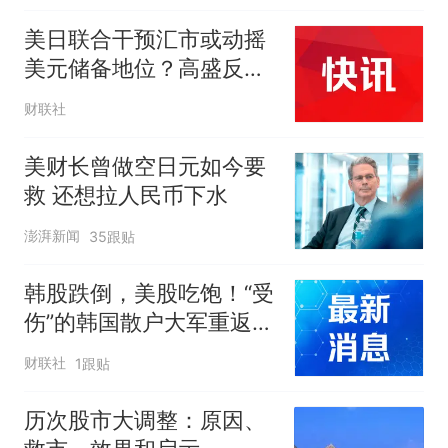
美日联合干预汇市或动摇
美元储备地位？高盛反
驳：推测过于牵强
财联社
美财长曾做空日元如今要
救 还想拉人民币下水
澎湃新闻
35跟贴
韩股跌倒，美股吃饱！“受
伤”的韩国散户大军重返华
尔街怀抱
财联社
1跟贴
历次股市大调整：原因、