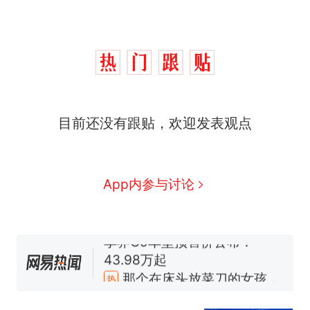
那个在床头放菜刀的女孩，
热
因老师一句“跟我回家”改写了
人生
费大厨“全国小炒肉大王”称
新
号，仅凭视频评出？中国烹饪
协会回应
笔试第一被第二名传话劝弃考
目前还没有跟贴，欢迎发表观点
官方通报
佛山一中学招聘物理教师，笔
试前13名均遭淘汰？教育局：
已叫停招聘，成立调查组全面
台风"白海豚"中心附近最大风
App内参与讨论
核查
力已达15级 最新研判
享界G9车型预售价公布：
43.98万起
那个在床头放菜刀的女孩，
热
因老师一句“跟我回家”改写了
人生