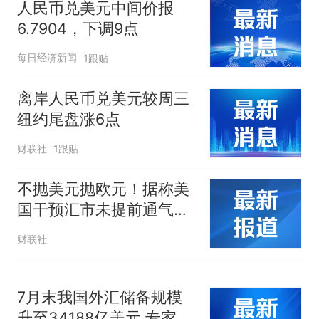
人民币兑美元中间价报
6.7904，下调9点
每日经济新闻
1跟贴
离岸人民币兑美元较周三
纽约尾盘涨6点
财联社
1跟贴
不抛美元抛欧元！据称美
国干预汇市未提前通气，
欧洲央行措手不及
财联社
7月末我国外汇储备规模
升至34188亿美元 专家：