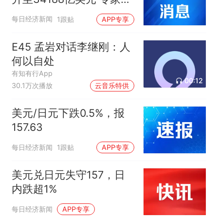
汇率折算带来正估值效
每日经济新闻
1跟贴
APP专享
应，央行增持黄金仍是大
方向
E45 孟岩对话李继刚：人
何以自处
有知有行App
00:12
30.1万次播放
云音乐特供
美元/日元下跌0.5%，报
157.63
每日经济新闻
1跟贴
APP专享
美元兑日元失守157，日
内跌超1%
每日经济新闻
APP专享