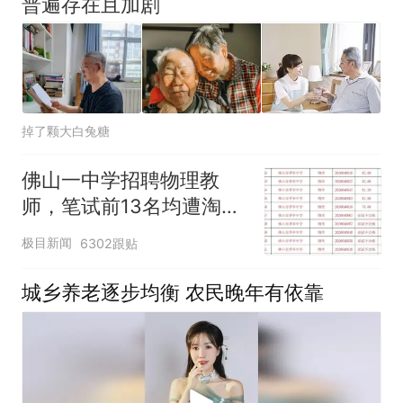
普遍存在且加剧
掉了颗大白兔糖
佛山一中学招聘物理教
师，笔试前13名均遭淘
汰？教育局：已叫停招
极目新闻
6302跟贴
聘，成立调查组全面核查
城乡养老逐步均衡 农民晚年有依靠