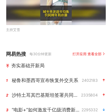
主持艾雪
网易热搜
每30分钟更新
打开应用 查看全部
夯实基础开新局
秘鲁和墨西哥宣布恢复外交关系
2402183
1
沙特土耳其巴基斯坦签署共同防务协议
2335804
2
“电影+”如何激发千亿级消费新活力？
2295332
3