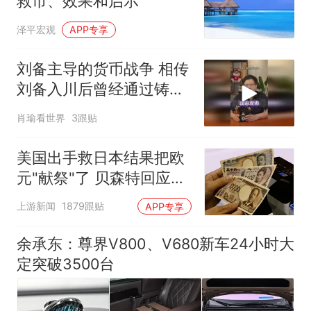
救市、效果和启示
泽平宏观
APP专享
刘备主导的货币战争 相传
刘备入川后曾经通过铸币
大肆敛财，这是怎么回事
肖瑜看世界
3跟贴
儿呢？
美国出手救日本结果把欧
元"献祭"了 贝森特回应质
疑
上游新闻
1879跟贴
APP专享
余承东：尊界V800、V680新车24小时大
定突破3500台