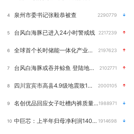
泉州市委书记张毅恭被查
2290779
4
台风白海豚已进入24小时警戒线
2217239
5
全球首个长时储能一体化产业园量产
2197623
6
台风白海豚或吞并鲸鱼 登陆地点更新
2102771
7
四川宜宾市高县4.9级地震致1人死亡
2000105
8
名创优品回应女子吐槽内裤质量差
1988971
9
中巨芯：上半年归母净利润1405.77万元
1914698
10