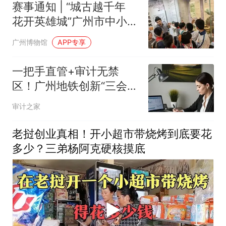
赛事通知 | “城古越千年
花开英雄城”广州市中小学
生文物故事作文比赛参赛
广州博物馆
APP专享
证书领取、晋级研学报名
一把手直管+审计无禁
区！广州地铁创新“三会制
度”夯实整改闭环，审计价
审计之家
值节节高
老挝创业真相！开小超市带烧烤到底要花
多少？三弟杨阿克硬核摸底