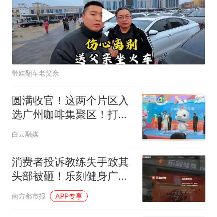
带娃翻车老父亲
圆满收官！这两个片区入
选广州咖啡集聚区！打卡
攻略→
白云融媒
消费者投诉教练失手致其
头部被砸！乐刻健身广州
涉事门店回应
南方都市报
APP专享