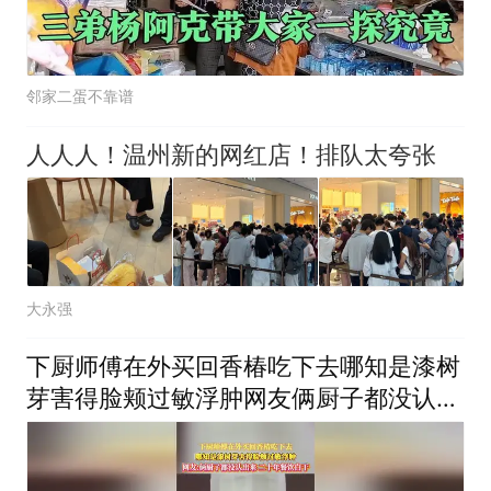
邻家二蛋不靠谱
人人人！温州新的网红店！排队太夸张
大永强
下厨师傅在外买回香椿吃下去哪知是漆树
芽害得脸颊过敏浮肿网友俩厨子都没认出
来 二十年餐饮白干