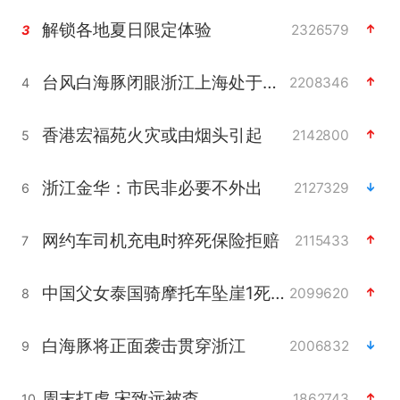
解锁各地夏日限定体验
2326579
3
台风白海豚闭眼浙江上海处于危险半圆
2208346
4
香港宏福苑火灾或由烟头引起
2142800
5
浙江金华：市民非必要不外出
2127329
6
网约车司机充电时猝死保险拒赔
2115433
7
中国父女泰国骑摩托车坠崖1死1伤
2099620
8
白海豚将正面袭击贯穿浙江
2006832
9
周末打虎 宋致远被查
1862743
10