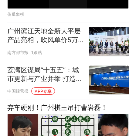
傻瓜象棋
广州滨江天地全新大平层
产品亮相，吹风单价5万
+至8万元
南方都市报
1跟贴
荔湾区谋局“十五五”：城
市更新与产业并举 打造新
时代“广州会客厅”
中国经营报
APP专享
弃车硬刚！广州棋王吊打曹岩磊！