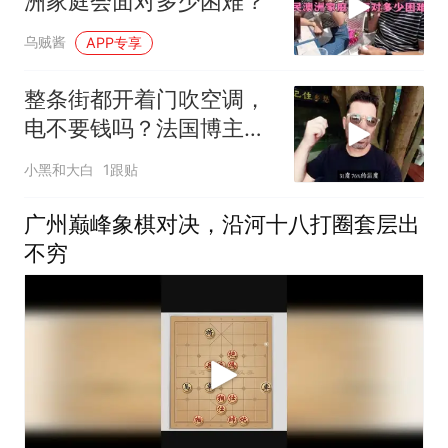
洲家庭会面对多少困难？
乌贼酱
APP专享
整条街都开着门吹空调，
电不要钱吗？法国博主在
广州街头特别疑惑
小黑和大白
1跟贴
广州巅峰象棋对决，沿河十八打圈套层出
不穷