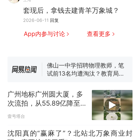
因老师一句“跟我回家”改写了
套现后，拿钱去建青羊万象城？
人生
搬家报价570元，搬到楼下
新
2026-06-11
回复
交5060元才肯搬上楼！女子傻
眼了……
费大厨“全国小炒肉大王”称
App内参与讨论
查看更多
号，仅凭视频评出？中国烹饪
协会回应
台风"白海豚"中心附近最大风
力已达15级 最新研判
佛山一中学招聘物理教师，笔
试前13名均遭淘汰？教育局：
已叫停招聘，成立调查组全面
笔试第一被第二名传话劝弃考
核查
官方通报
广州地标广州圆大厦，多
那个在床头放菜刀的女孩，
热
次流拍，从55.89亿降至
因老师一句“跟我回家”改写了
10余亿元
人生
壹号塔台
沈阳真的“赢麻了”？北站北万象商业封