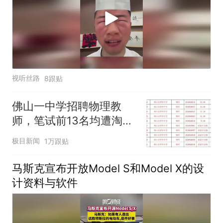
视听丝路
8跟贴
佛山一中学招聘物理教
师，笔试前13名均遭淘
汰？教育局：已叫停招
极目新闻
1万跟贴
聘，成立调查组全面核查
马斯克宣布开放Model S和Model X的设
计资料与软件