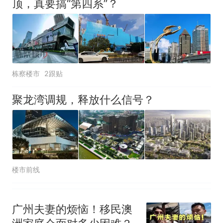
顶，真要搞“第四系”？
栋察楼市
2跟贴
聚龙湾调规，释放什么信号？
楼市前线
广州夫妻的烦恼！移民澳