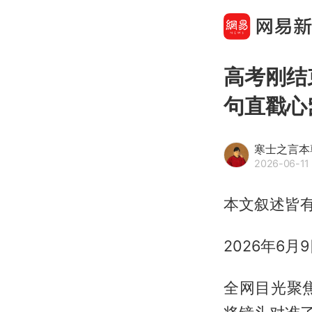
高考刚结
句直戳心
寒士之言本
2026-06-11 
本文叙述皆
2026年6
全网目光聚