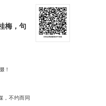
桂梅，句
扫码去网易新闻APP浏览
缀！
媒，不约而同