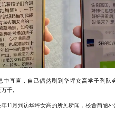
息中直言，自己偶然刷到华坪女高学子列队
慨万千。
去年11月到访华坪女高的所见所闻，校舍简陋朴