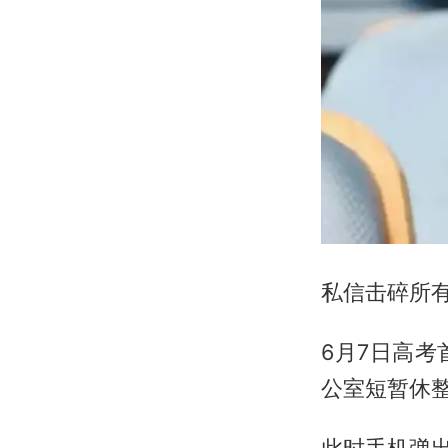
私信击碎所
6月7日高
公室短暂休
此时手机弹