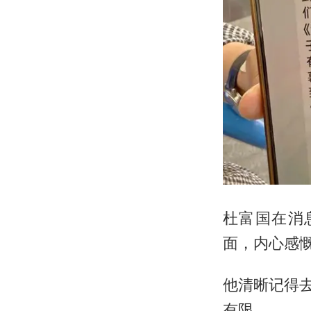
杜富国在消
面，内心感
他清晰记得
有限。