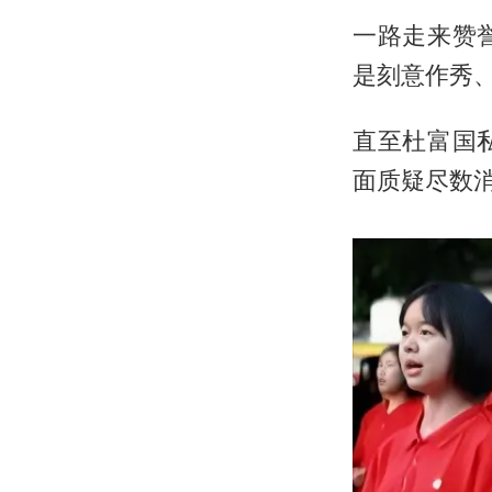
一路走来赞
是刻意作秀
直至
杜富国
面质疑尽数