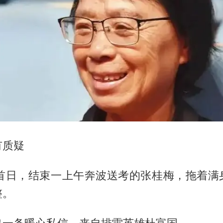
有质疑
考首日，结束一上午奔波送考的张桂梅，拖着满
整。
出一条暖心私信，来自排雷英雄杜富国。