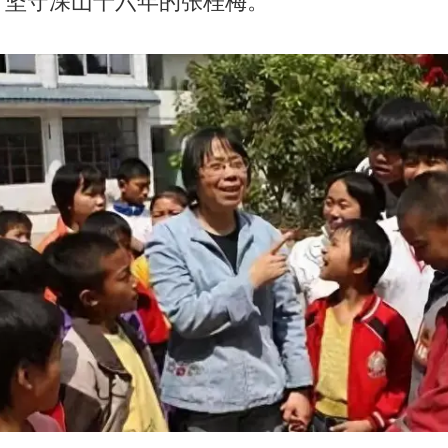
了坚守深山十六年的
张桂梅
。