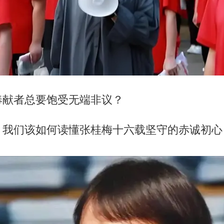
奉献者总要饱受无端非议？
，我们该如何读懂张桂梅十六载坚守的赤诚初心