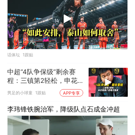
话体坛
1跟贴
中超“4队争保级”剩余赛
程：三镇第2轻松，申花
和津门虎难兄难弟
男足的小球童
1跟贴
APP专享
李玮锋铁腕治军，降级队点石成金冲超