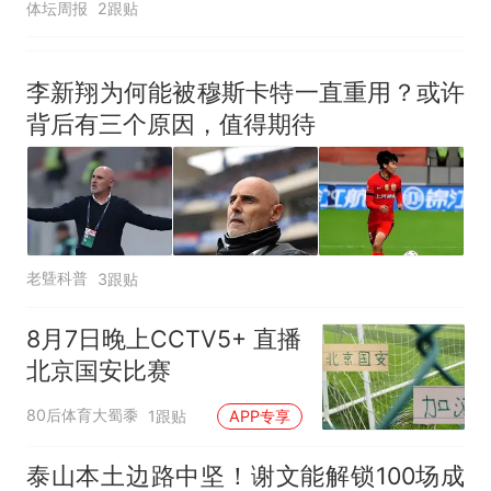
体坛周报
2跟贴
李新翔为何能被穆斯卡特一直重用？或许
背后有三个原因，值得期待
老曁科普
3跟贴
8月7日晚上CCTV5+ 直播
北京国安比赛
80后体育大蜀黍
1跟贴
APP专享
泰山本土边路中坚！谢文能解锁100场成