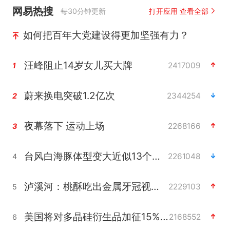
网易热搜
每30分钟更新
打开应用 查看全部
如何把百年大党建设得更加坚强有力？
汪峰阻止14岁女儿买大牌
2417009
1
蔚来换电突破1.2亿次
2344254
2
夜幕落下 运动上场
2268166
3
台风白海豚体型变大近似13个浙江面积
2261048
4
泸溪河：桃酥吃出金属牙冠视频不实
2229103
5
美国将对多晶硅衍生品加征15%关税
2168552
6