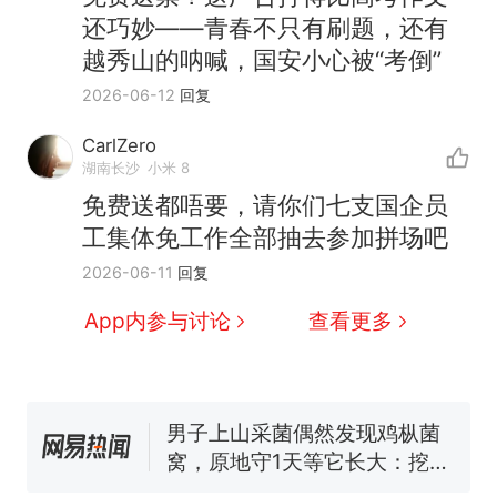
还巧妙——青春不只有刷题，还有
越秀山的呐喊，国安小心被“考倒”
2026-06-12
回复
CarlZero
湖南长沙
小米 8
免费送都唔要，请你们七支国企员
工集体免工作全部抽去参加拼场吧
那个在床头放菜刀的女孩，
热
2026-06-11
回复
因老师一句“跟我回家”改写了
人生
制裁瓜子饺子，美国怕什
新
App内参与讨论
查看更多
么？
费大厨“全国小炒肉大王”称
号，仅凭视频评出？中国烹饪
协会回应
男子上山采菌偶然发现鸡枞菌
窝，原地守1天等它长大：挖了
140多朵
美国渔民钓获鲨鱼徒手将其拽