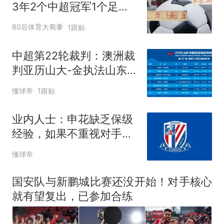
3年2个中超冠军1个足协
杯
80后体育大蜀黍
1跟贴
中超第22轮裁判：澳洲裁
判亚历山大-金执法山东
vs津门虎
懂球帝
1跟贴
业内人士：申花缺乏保级
经验，如果不重视对手会
更危险
懂球帝
国安队与新鹏城比赛还没开始！对手核心
就有望复出，已参加合练