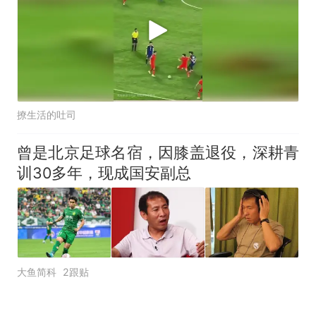
撩生活的吐司
曾是北京足球名宿，因膝盖退役，深耕青
训30多年，现成国安副总
大鱼简科
2跟贴