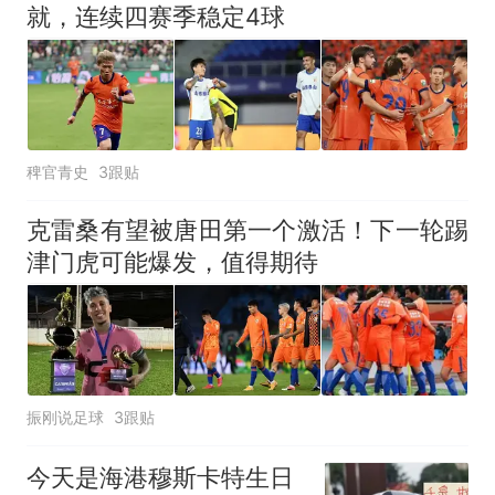
就，连续四赛季稳定4球
稗官青史
3跟贴
克雷桑有望被唐田第一个激活！下一轮踢
津门虎可能爆发，值得期待
振刚说足球
3跟贴
今天是海港穆斯卡特生日