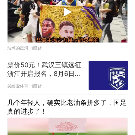
浩瀚的星河
1跟贴
票价50元！武汉三镇远征
浙江开启报名，8月6日上
午10点截止
吴紒爱体育
1跟贴
几个年轻人，确实比老油条拼多了，国足
真的进步了！