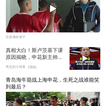
你是佛的弟子
真相大白！斯卢茨基下课
原因揭晓，申花新主帅人
选浮现
男足的小球童
2跟贴
青岛海牛迎战上海申花，生死之战谁能笑
到最后？