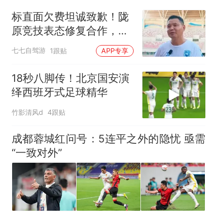
回大海 目击者直呼震惊 （视频
标直面欠费坦诚致歉！陇
来源：参考消息）
女子开一天一夜空调后二氧化
原竞技表态修复合作，足
碳中毒
协杯硬仗仍存变数
那个在床头放菜刀的女孩，
热
七七自驾游
1跟贴
APP专享
因老师一句“跟我回家”改写了
人生
18秒八脚传！北京国安演
绎西班牙式足球精华
竹影清风d
4跟贴
成都蓉城红问号：5连平之外的隐忧 亟需
“一致对外”