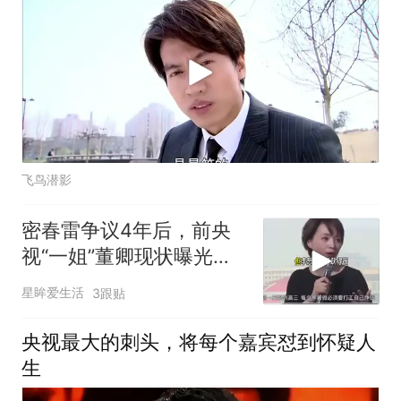
飞鸟潜影
密春雷争议4年后，前央
视“一姐”董卿现状曝光，
模样大变不敢认
星眸爱生活
3跟贴
央视最大的刺头，将每个嘉宾怼到怀疑人
生