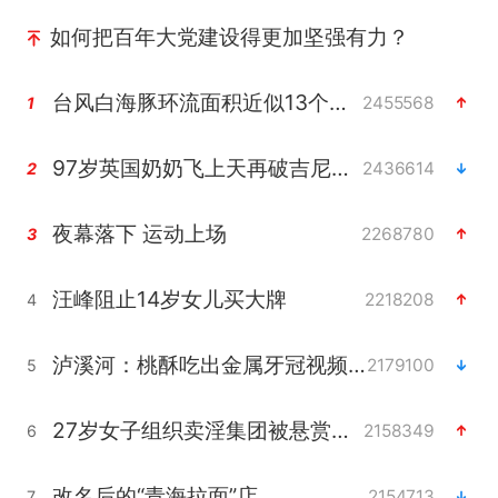
如何把百年大党建设得更加坚强有力？
台风白海豚环流面积近似13个浙江
2455568
1
97岁英国奶奶飞上天再破吉尼斯纪录
2436614
2
夜幕落下 运动上场
2268780
3
汪峰阻止14岁女儿买大牌
2218208
4
泸溪河：桃酥吃出金属牙冠视频不实
2179100
5
27岁女子组织卖淫集团被悬赏通缉
2158349
6
改名后的“青海拉面”店
2154713
7