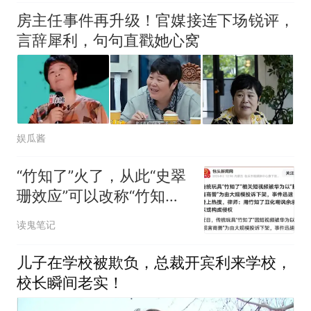
房主任事件再升级！官媒接连下场锐评，
言辞犀利，句句直戳她心窝
娱瓜酱
“竹知了”火了，从此“史翠
珊效应”可以改称“竹知了
效应”！
读鬼笔记
儿子在学校被欺负，总裁开宾利来学校，
校长瞬间老实！