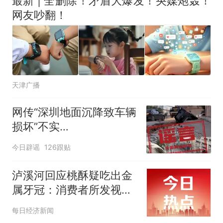
最新 | 全删除！矛盾大爆发！央媒炮轰！
网友吵翻！
天津广播
网传“深圳地面沉降致车辆
损坏”不实
（2026·08·06）
今日辟谣
126跟贴
泸溪河回应桃酥疑吃出金
属牙冠：消费者所发视频
情况不属实
每日经济新闻