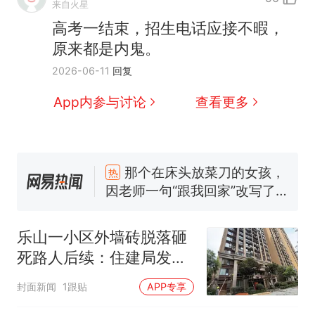
来自火星
高考一结束，招生电话应接不暇，
原来都是内鬼。
2026-06-11
回复
App内参与讨论
查看更多
那个在床头放菜刀的女孩，
热
因老师一句“跟我回家”改写了
人生
制裁瓜子饺子，美国怕什
新
么？
费大厨“全国小炒肉大王”称
号，仅凭视频评出？中国烹饪
乐山一小区外墙砖脱落砸
协会回应
男子上山采菌偶然发现鸡枞菌
死路人后续：住建局发文
窝，原地守1天等它长大：挖了
全区排查整治，事发小区
140多朵
美国渔民钓获鲨鱼徒手将其拽
封面新闻
1跟贴
APP专享
多楼栋打围排危｜追踪到
回大海 目击者直呼震惊 （视频