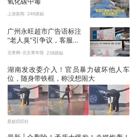
氧化碳中毒
上游新闻
246跟贴
广州永旺超市广告语标注
“老人臭”引争议，客服回
应
北青网-北京青年报
238跟贴
湖南发改委介入！官员暴力破坏他人车
位，随身带铁棍，称没想闹大
星娱叨叨社