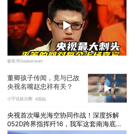
极客湾Geekerwan
董卿孩子传闻，竟与已故
央视名嘴赵忠祥有关？
小宇说娱乐圈
4跟贴
央视首次曝光海空协同作战！深度拆解
052D跨界指挥歼16，我军这套南海底牌
有多绝？