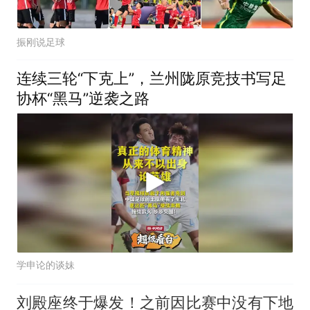
振刚说足球
连续三轮“下克上”，兰州陇原竞技书写足
协杯“黑马”逆袭之路
学申论的谈妹
刘殿座终于爆发！之前因比赛中没有下地