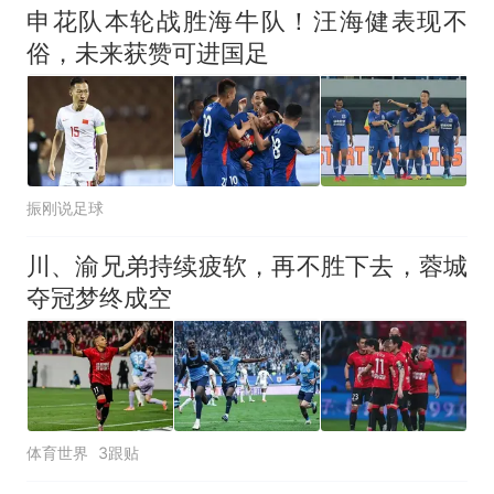
申花队本轮战胜海牛队！汪海健表现不
俗，未来获赞可进国足
振刚说足球
川、渝兄弟持续疲软，再不胜下去，蓉城
夺冠梦终成空
体育世界
3跟贴