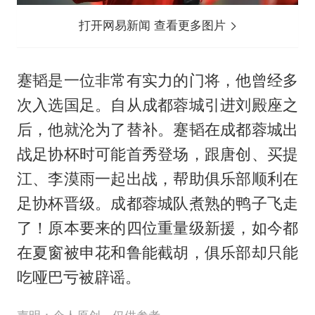
打开网易新闻 查看更多图片
蹇韬是一位非常有实力的门将，他曾经多
次入选国足。自从成都蓉城引进刘殿座之
后，他就沦为了替补。蹇韬在成都蓉城出
战足协杯时可能首秀登场，跟唐创、买提
江、李漠雨一起出战，帮助俱乐部顺利在
足协杯晋级。成都蓉城队煮熟的鸭子飞走
了！原本要来的四位重量级新援，如今都
在夏窗被申花和鲁能截胡，俱乐部却只能
吃哑巴亏被辟谣。