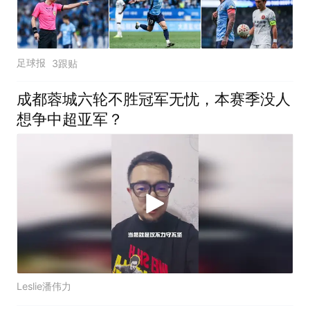
足球报
3跟贴
成都蓉城六轮不胜冠军无忧，本赛季没人
想争中超亚军？
Leslie潘伟力