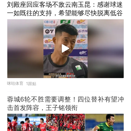
刘殿座回应客场不敌云南玉昆：感谢球迷
一如既往的支持，希望能够尽快脱离低谷
咪咕体育
1跟贴
蓉城6轮不胜需要调整！四位替补有望冲
击首发阵容，王子铭领衔