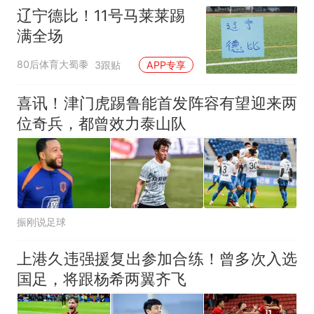
辽宁德比！11号马莱莱踢
满全场
80后体育大蜀黍
3跟贴
APP专享
喜讯！津门虎踢鲁能首发阵容有望迎来两
位奇兵，都曾效力泰山队
振刚说足球
上港久违强援复出参加合练！曾多次入选
国足，将跟杨希两翼齐飞