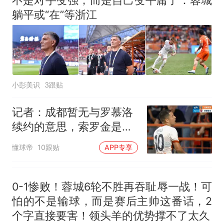
已叫停招聘，成立调查组全面
十多万人报名的考试，成绩
热
躺平或“在”等浙江
核查
全部作废，公平么？
小彭美识
3跟贴
记者：成都暂无与罗慕洛
续约的意思，索罗金是中
超薪水最高的中卫
懂球帝
10跟贴
APP专享
0-1惨败！蓉城6轮不胜再吞耻辱一战！可
怕的不是输球，而是赛后主帅这番话，2
个字直接要害！领头羊的优势撑不了太久