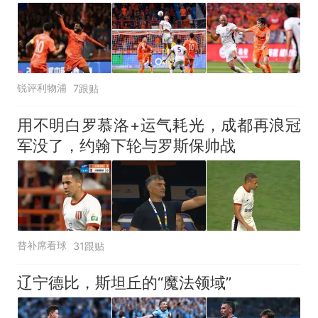
锐评利物浦
7跟贴
用不明白罗慕洛+运气耗光，成都再浪冠
军没了，约翰下轮与罗斯保帅战
替补席看球
31跟贴
辽宁德比，斯坦丘的“魔法领域”