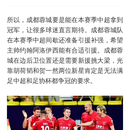
所以，成都蓉城要是能在本赛季中超拿到
冠军，让很多球迷直言期待。成都蓉城队
在本赛季中超间歇还准备引援补强，希望
主帅约翰阿洛伊西能有合适引援。成都蓉
城在边后卫位置还是需要新援挑大梁，光
靠胡荷韬和贺一然两位新星肯定是无法满
足中超和足协杯都争冠的要求。