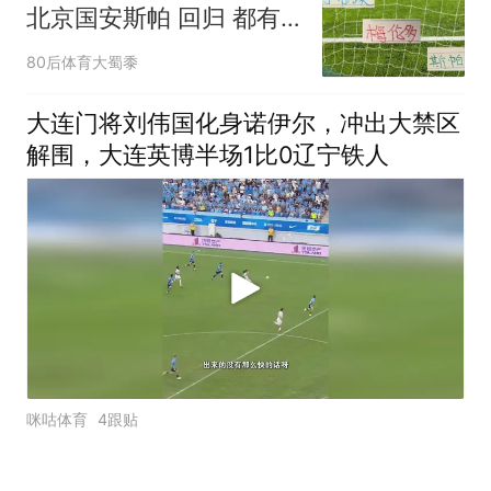
北京国安斯帕 回归 都有
神勇表现
80后体育大蜀黍
大连门将刘伟国化身诺伊尔，冲出大禁区
解围，大连英博半场1比0辽宁铁人
咪咕体育
4跟贴