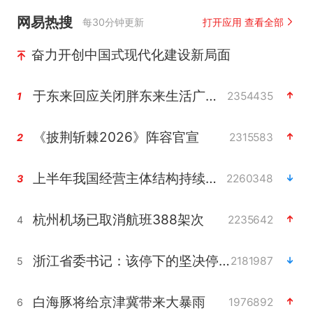
网易热搜
每30分钟更新
打开应用 查看全部
奋力开创中国式现代化建设新局面
于东来回应关闭胖东来生活广场店
2354435
1
《披荆斩棘2026》阵容官宣
2315583
2
上半年我国经营主体结构持续优化
2260348
3
杭州机场已取消航班388架次
2235642
4
浙江省委书记：该停下的坚决停下来
2181987
5
白海豚将给京津冀带来大暴雨
1976892
6