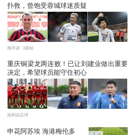
扑救，曾饱受蓉城球迷质疑
梅亭谈
3跟贴
重庆铜梁龙两连败！已让刘建业做出重要
决定，希望球员能守住初心
振刚说足球
申花阿苏埃 海港梅伦多