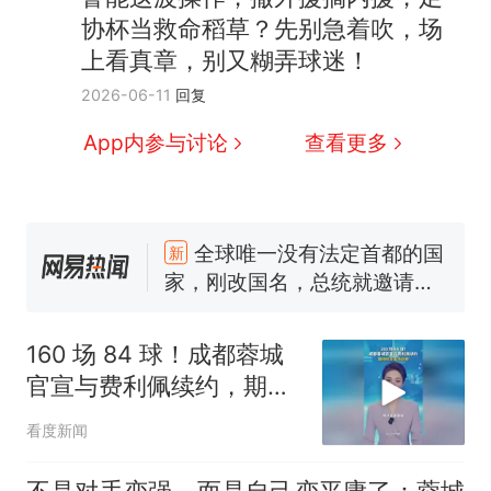
协杯当救命稻草？先别急着吹，场
上看真章，别又糊弄球迷！
2026-06-11
回复
App内参与讨论
查看更多
十多万人报名的考试，成绩
热
全部作废，公平么？
全球唯一没有法定首都的国
新
家，刚改国名，总统就邀请中
国大使骑行绕了几乎整个国境
搬家报价570元，搬到楼下交
线一圈，还曾两次到中国寻根
5060元才肯搬上楼！女子傻眼
了……
视频丨只要一枚命中就能让航
160 场 84 球！成都蓉城
母瘫痪 轰-6J实力有多强？
空调24小时开着反而更省电？
官宣与费利佩续约，期待
电力部门回应
明天客场获胜
看度新闻
佛山一中学招聘物理教师，笔
试前13名均遭淘汰？教育局：
不是对手变强，而是自己变平庸了：蓉城