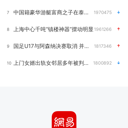
中国籍豪华游艇富商之子在泰国被杀
1970475
7
上海中心千吨“镇楼神器”摆动明显
1961266
8
国足U17与阿森纳决赛取消 并列冠军
1817346
9
上门女婿出轨女邻居多年被判重婚罪
1800892
10