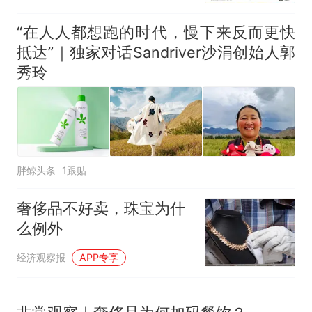
“在人人都想跑的时代，慢下来反而更快
抵达”｜独家对话Sandriver沙涓创始人郭
秀玲
胖鲸头条
1跟贴
奢侈品不好卖，珠宝为什
么例外
经济观察报
APP专享