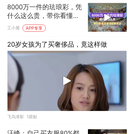
8000万一件的珐琅彩，凭
什么这么贵，带你看懂清
宫顶级奢侈品
工小屋
APP专享
20岁女孩为了买奢侈品，竟这样做
飞鸟潜影
1跟贴
汪峰：自己买衣服80%都