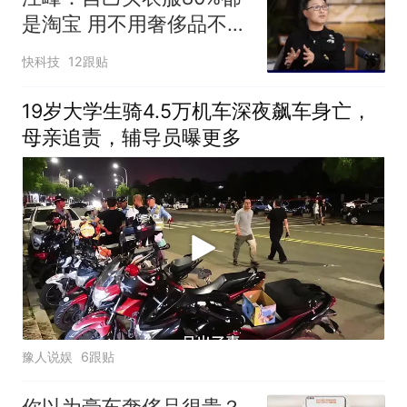
是淘宝 用不用奢侈品不是
钱的问题
快科技
12跟贴
19岁大学生骑4.5万机车深夜飙车身亡，
母亲追责，辅导员曝更多
豫人说娱
6跟贴