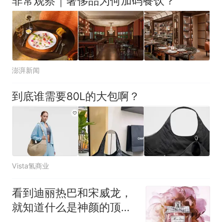
非常观察｜奢侈品为何加码餐饮？
澎湃新闻
到底谁需要80L的大包啊？
Vista氢商业
看到迪丽热巴和宋威龙，
就知道什么是神颜的顶级
星光了