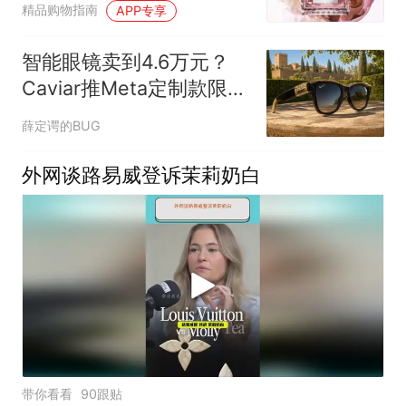
精品购物指南
APP专享
智能眼镜卖到4.6万元？
Caviar推Meta定制款限量
24副
薛定谔的BUG
外网谈路易威登诉茉莉奶白
带你看看
90跟贴