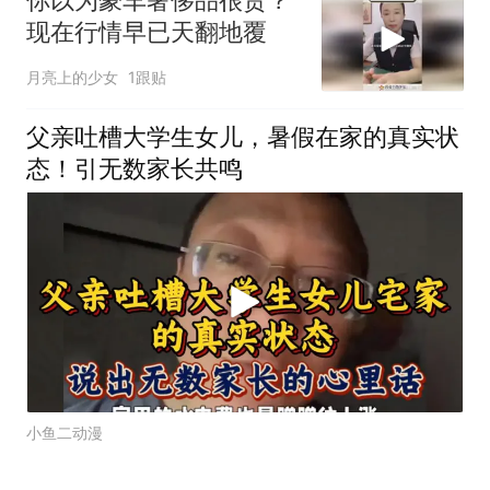
你以为豪车奢侈品很贵？
现在行情早已天翻地覆
月亮上的少女
1跟贴
父亲吐槽大学生女儿，暑假在家的真实状
态！引无数家长共鸣
小鱼二动漫