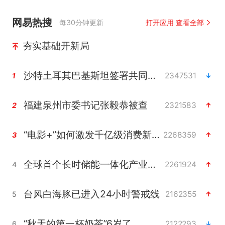
网易热搜
每30分钟更新
打开应用 查看全部
夯实基础开新局
沙特土耳其巴基斯坦签署共同防务协议
2347531
1
福建泉州市委书记张毅恭被查
2321583
2
“电影+”如何激发千亿级消费新活力？
2268359
3
全球首个长时储能一体化产业园量产
2261924
4
台风白海豚已进入24小时警戒线
2162355
5
“秋天的第一杯奶茶”6岁了
2122293
6