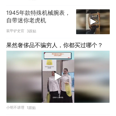
1945年款特殊机械腕表，
自带迷你老虎机
装甲铲史官
3跟贴
果然奢侈品不骗穷人，你都买过哪个？
小明不讲理
1跟贴