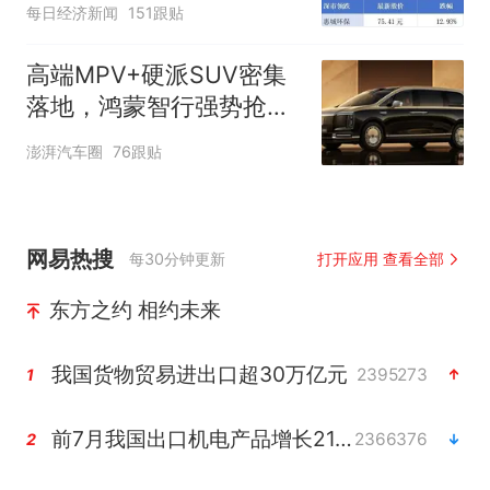
每日经济新闻
151跟贴
湾区财经早参
高端MPV+硬派SUV密集
落地，鸿蒙智行强势抢占
自主高端市场制高点
澎湃汽车圈
76跟贴
网易热搜
每30分钟更新
打开应用 查看全部
东方之约 相约未来
我国货物贸易进出口超30万亿元
2395273
1
前7月我国出口机电产品增长21.2%
2366376
2