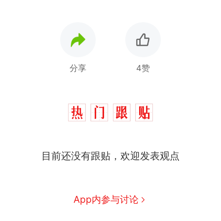
分享
4赞
目前还没有跟贴，欢迎发表观点
那个在床头放菜刀的女孩，
热
因老师一句“跟我回家”改写了
人生
制裁瓜子饺子，美国怕什
新
App内参与讨论
么？