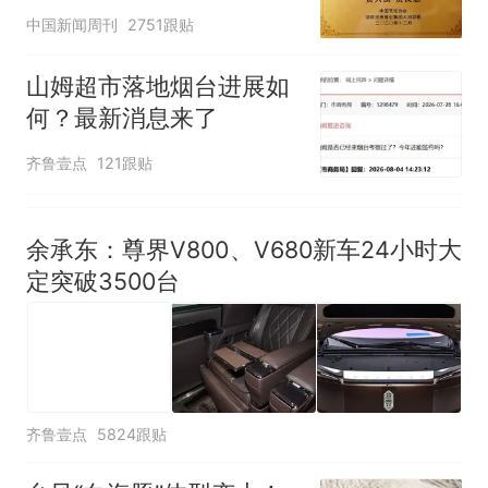
官方回应
中国新闻周刊
2751跟贴
山姆超市落地烟台进展如
何？最新消息来了
齐鲁壹点
121跟贴
余承东：尊界V800、V680新车24小时大
定突破3500台
齐鲁壹点
5824跟贴