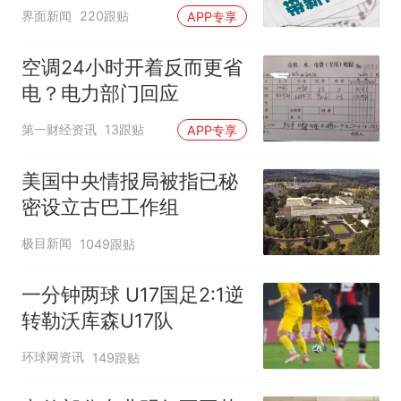
范，待修改后予以印发
界面新闻
220跟贴
APP专享
空调24小时开着反而更省
电？电力部门回应
第一财经资讯
13跟贴
APP专享
美国中央情报局被指已秘
密设立古巴工作组
极目新闻
1049跟贴
一分钟两球 U17国足2:1逆
转勒沃库森U17队
环球网资讯
149跟贴