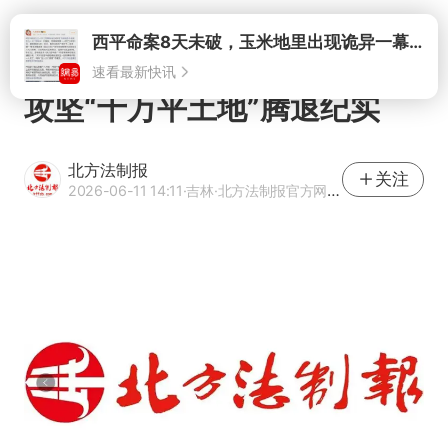
打开
西平命案8天未破，玉米地里出现诡异一幕，我突然想起了欧金中
速看最新快讯
攻坚“十万平土地”腾退纪实
北方法制报
关注
2026-06-11 14:11
·吉林
·北方法制报官方网易号