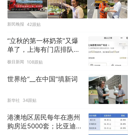
新民晚报
42跟贴
“立秋的第一杯奶茶”又爆
单了，上海有门店排队超
500杯，店员：今天奶茶
极目新闻
108跟贴
店都很忙，要等2个多小
时
世界给“__在中国”填新词
新华社
34跟贴
港澳地区居民每年在惠州
购房近5000套；比亚迪销
量跻身全球车企第六丨大