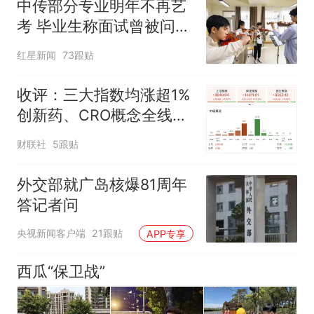
中传部分专业明年不再艺
考 毕业生称面试曾被问
“如何策划晚会” 专家：遏
红星新闻
73跟贴
制“艺考捷径化”
收评：三大指数均涨超1%
创新药、CRO概念全线走
强
财联社
5跟贴
外交部就广岛核爆81周年
答记者问
央视新闻客户端
21跟贴
APP专享
西瓜“保卫战”