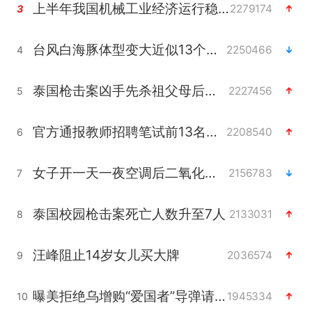
上半年我国机械工业经济运行稳中有进
2279174
3
台风白海豚体型变大近似13个浙江面积
2250466
4
泰国枪击案凶手先杀祖父母后行凶
2227456
5
官方通报教师招聘笔试前13名被淘汰
2208540
6
女子开一天一夜空调后二氧化碳中毒
2156783
7
泰国校园枪击案死亡人数升至7人
2133031
8
汪峰阻止14岁女儿买大牌
2036574
9
曝美拒绝乌增购“爱国者”导弹请求
1945334
10