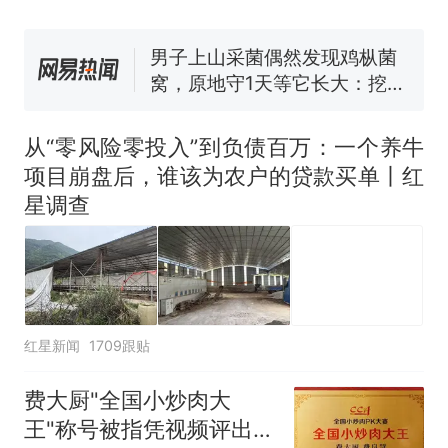
费大厨“全国小炒肉大王”称
号，仅凭视频评出？中国烹饪
协会回应
男子上山采菌偶然发现鸡枞菌
窝，原地守1天等它长大：挖了
140多朵
美国渔民钓获鲨鱼徒手将其拽
回大海 目击者直呼震惊 （视频
从“零风险零投入”到负债百万：一个养牛
来源：参考消息）
笔试第一被第二名传话劝弃考
项目崩盘后，谁该为农户的贷款买单丨红
官方通报
星调查
那个在床头放菜刀的女孩，
热
因老师一句“跟我回家”改写了
人生
红星新闻
1709跟贴
费大厨"全国小炒肉大
王"称号被指凭视频评出