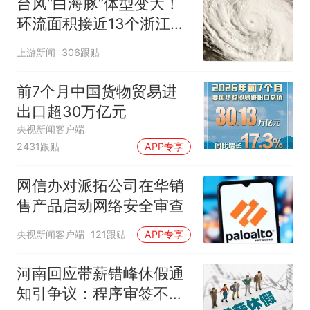
台风“白海豚”体型变大！
环流面积接近13个浙江那
么大
上游新闻
306跟贴
前7个月中国货物贸易进
出口超30万亿元
央视新闻客户端
2431跟贴
APP专享
网信办对派拓公司在华销
售产品启动网络安全审查
央视新闻客户端
121跟贴
APP专享
河南回应带薪错峰休假通
知引争议：程序审签不规