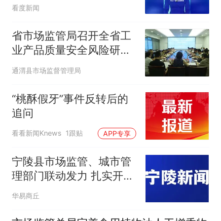
河桃酥可能性，泸溪河对
看度新闻
此予以谅解
省市场监管局召开全省工
业产品质量安全风险研判
会
通渭县市场监督管理局
“桃酥假牙”事件反转后的
追问
看看新闻Knews
1跟贴
APP专享
宁陵县市场监管、城市管
理部门联动发力 扎实开展
夜市摊点专项整治工作
华易商丘