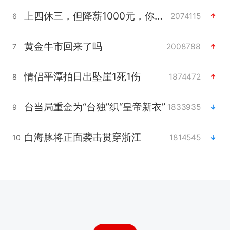
上四休三，但降薪1000元，你接受吗？
2074115
6
黄金牛市回来了吗
2008788
7
情侣平潭拍日出坠崖1死1伤
1874472
8
台当局重金为“台独”织“皇帝新衣”
1833935
9
白海豚将正面袭击贯穿浙江
1814545
10