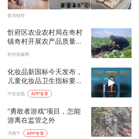
新浪财经
忻府区农业农村局在奇村
镇奇村开展农产品质量安
全宣传活动
忻州传媒网
化妆品新国标今天发布，
儿童化妆品卫生指标要求
将比一般化妆品严格10倍
中安在线
APP专享
“勇敢者游戏”项目，怎能
游离在监管之外
冯海宁
APP专享