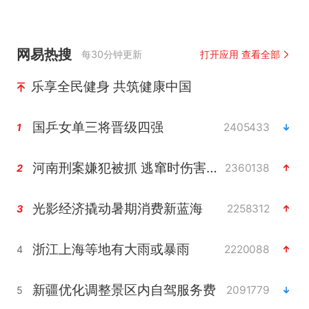
网易热搜
每30分钟更新
打开应用 查看全部
乐享全民健身 共筑健康中国
国乒女单三将晋级四强
2405433
1
河南刑案嫌犯被抓 逃窜时伤害多人
2360138
2
光影经济撬动暑期消费新蓝海
2258312
3
浙江上海等地有大雨或暴雨
2220088
4
新疆优化调整景区内自驾服务费
2091779
5