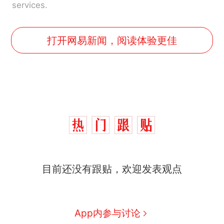
services.
打开网易新闻，阅读体验更佳
目前还没有跟贴，欢迎发表观点
那个在床头放菜刀的女孩，
热
因老师一句“跟我回家”改写了
人生
搬家报价570元，搬到楼下
新
App内参与讨论
交5060元才肯搬上楼！女子傻