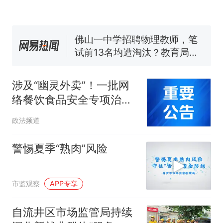
眼了……
空调24小时开着反而更省电？
电力部门回应
佛山一中学招聘物理教师，笔
试前13名均遭淘汰？教育局：
已叫停招聘，成立调查组全面
十多万人报名的考试，成绩全
核查
部作废，公平么？
涉及“幽灵外卖”！一批网
“不建议大家买深色蛋糕”上热
络餐饮食品安全专项治理
搜，网友：天塌了！
典型案例曝光
那个在床头放菜刀的女孩，
热
政法频道
因老师一句“跟我回家”改写了
人生
警惕夏季“熟肉”风险
市监观察
APP专享
自流井区市场监管局持续