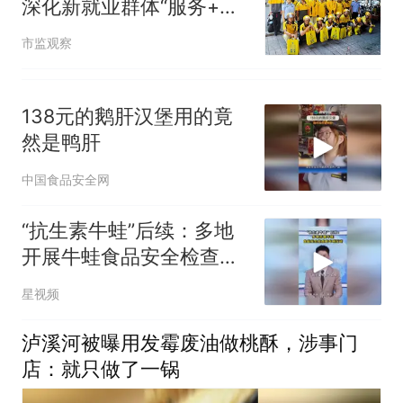
深化新就业群体“服务+治
理”双向发力
市监观察
138元的鹅肝汉堡用的竟
然是鸭肝
中国食品安全网
“抗生素牛蛙”后续：多地
开展牛蛙食品安全检查或
专项行动
星视频
泸溪河被曝用发霉废油做桃酥，涉事门
店：就只做了一锅