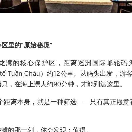
区里的“原始秘境”
龙湾的核心保护区，距离巡洲国际邮轮码头（cả
uốc tế Tuần Châu）约12公里。从码头出发，
船只，在海上漂大约90分钟，才能到达这里。
这个距离本身，就是一种筛选——只有真正愿意
。
沙滩的那一刻，你会发现：值得。