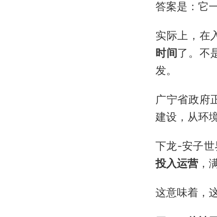
答案是：它一
实际上，在
时间
了。不
发。
广宁省政府
建设，从环
下龙-安子
投入运营
，
这意味着，这