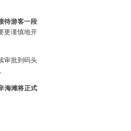
接待游客一段
要更谨慎地开
续审批到码头
。
辛海滩将正式
。