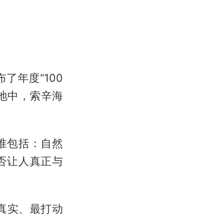
布了年度“100
的地中，索辛海
准包括：自然
否让人真正与
真实、最打动