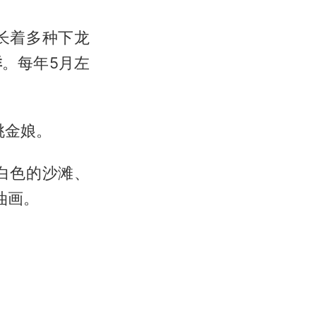
长着多种下龙
群
。每年5月左
桃金娘。
白色的沙滩、
油画。