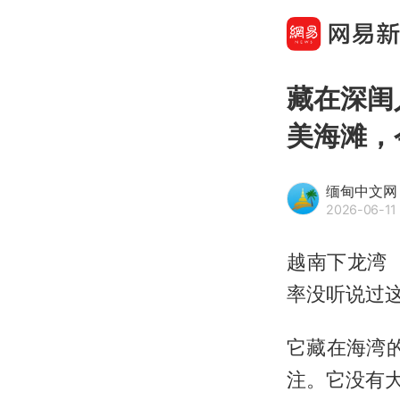
藏在深闺
美海滩，
缅甸中文网
2026-06-11 
越南下龙湾（
率没听说过这
它藏在海湾
注。它没有