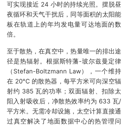
可实现接近 24 小时的持续光照。摆脱昼
夜循环和天气干扰后，同等面积的太阳能
板在轨道上的年均发电量可达地面的数
倍。
至于散热，在真空中，热量唯一的排出途
径是热辐射。根据斯特藩-玻尔兹曼定律
（Stefan-Boltzmann Law），一个维持
在 20°C 的散热器，每平方米可向深空辐
射约 385 瓦的功率；双面辐射、扣除太
阳入射吸收后，净散热效率约为 633 瓦/
平方米。无需冷却设施，太空计算直接通
过真空解决了地面数据中心的热管理问