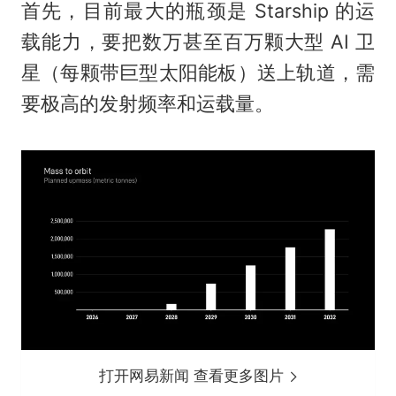
首先，目前最大的瓶颈是 Starship 的运
载能力，要把数万甚至百万颗大型 AI 卫
星（每颗带巨型太阳能板）送上轨道，需
要极高的发射频率和运载量。
打开网易新闻 查看更多图片