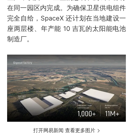
在同一园区内完成。为确保卫星供电组件
完全自给，SpaceX 还计划在当地建设一
座两层楼、年产能 10 吉瓦的太阳能电池
制造厂。
打开网易新闻 查看更多图片