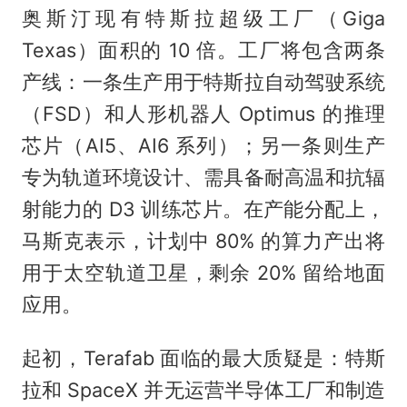
奥斯汀现有特斯拉超级工厂（Giga
Texas）面积的 10 倍。工厂将包含两条
产线：一条生产用于特斯拉自动驾驶系统
（FSD）和人形机器人 Optimus 的推理
芯片（AI5、AI6 系列）；另一条则生产
专为轨道环境设计、需具备耐高温和抗辐
射能力的 D3 训练芯片。在产能分配上，
马斯克表示，计划中 80% 的算力产出将
用于太空轨道卫星，剩余 20% 留给地面
应用。
起初，Terafab 面临的最大质疑是：特斯
拉和 SpaceX 并无运营半导体工厂和制造