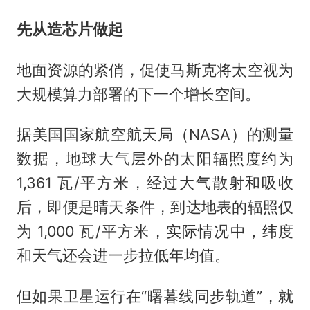
先从造芯片做起
地面资源的紧俏，促使马斯克将太空视为
大规模算力部署的下一个增长空间。
据美国国家航空航天局（NASA）的测量
数据，地球大气层外的太阳辐照度约为
1,361 瓦/平方米，经过大气散射和吸收
后，即便是晴天条件，到达地表的辐照仅
为 1,000 瓦/平方米，实际情况中，纬度
和天气还会进一步拉低年均值。
但如果卫星运行在“曙暮线同步轨道”，就