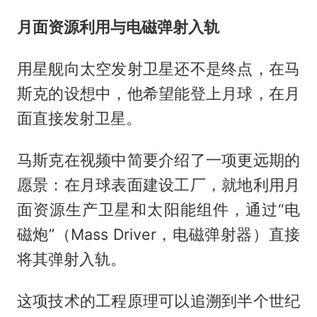
月面资源利用与电磁弹射入轨
用星舰向太空发射卫星还不是终点，在马
斯克的设想中，他希望能登上月球，在月
面直接发射卫星。
马斯克在视频中简要介绍了一项更远期的
愿景：在月球表面建设工厂，就地利用月
面资源生产卫星和太阳能组件，通过“电
磁炮”（Mass Driver，电磁弹射器）直接
将其弹射入轨。
这项技术的工程原理可以追溯到半个世纪