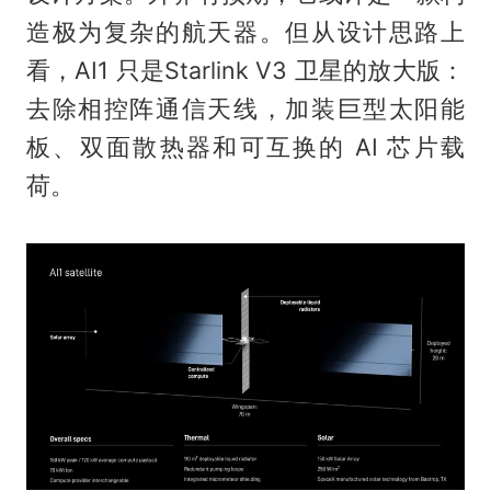
造极为复杂的航天器。但从设计思路上
看，AI1 只是Starlink V3 卫星的放大版：
去除相控阵通信天线，加装巨型太阳能
板、双面散热器和可互换的 AI 芯片载
荷。