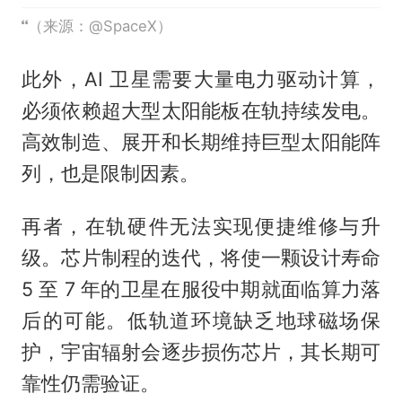
（来源：@SpaceX）
此外，AI 卫星需要大量电力驱动计算，
必须依赖超大型太阳能板在轨持续发电。
高效制造、展开和长期维持巨型太阳能阵
列，也是限制因素。
再者，在轨硬件无法实现便捷维修与升
级。芯片制程的迭代，将使一颗设计寿命
5 至 7 年的卫星在服役中期就面临算力落
后的可能。低轨道环境缺乏地球磁场保
护，宇宙辐射会逐步损伤芯片，其长期可
靠性仍需验证。