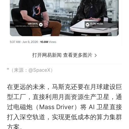
打开网易新闻 查看更多图片
（来源：@SpaceX）
在更远的未来，马斯克还要在月球建设巨
型工厂，直接利用月面资源生产卫星，通
过电磁炮（Mass Driver）将 AI 卫星直接
打入深空轨道，实现更低成本的算力集群
方案。