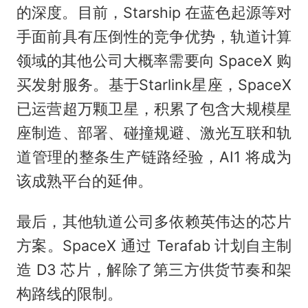
的深度。目前，Starship 在蓝色起源等对
手面前具有压倒性的竞争优势，轨道计算
领域的其他公司大概率需要向 SpaceX 购
买发射服务。基于Starlink星座，SpaceX
已运营超万颗卫星，积累了包含大规模星
座制造、部署、碰撞规避、激光互联和轨
道管理的整条生产链路经验，AI1 将成为
该成熟平台的延伸。
最后，其他轨道公司多依赖英伟达的芯片
方案。SpaceX 通过 Terafab 计划自主制
造 D3 芯片，解除了第三方供货节奏和架
构路线的限制。