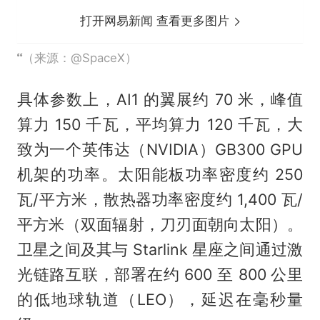
打开网易新闻 查看更多图片
（来源：@SpaceX）
具体参数上，AI1 的翼展约 70 米，峰值
算力 150 千瓦，平均算力 120 千瓦，大
致为一个英伟达（NVIDIA）GB300 GPU
机架的功率。太阳能板功率密度约 250
瓦/平方米，散热器功率密度约 1,400 瓦/
平方米（双面辐射，刀刃面朝向太阳）。
卫星之间及其与 Starlink 星座之间通过激
光链路互联，部署在约 600 至 800 公里
的低地球轨道（LEO），延迟在毫秒量