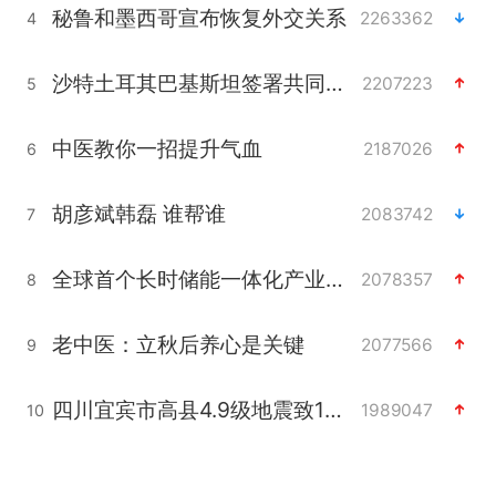
秘鲁和墨西哥宣布恢复外交关系
2263362
4
沙特土耳其巴基斯坦签署共同防务协议
2207223
5
中医教你一招提升气血
2187026
6
胡彦斌韩磊 谁帮谁
2083742
7
全球首个长时储能一体化产业园量产
2078357
8
老中医：立秋后养心是关键
2077566
9
四川宜宾市高县4.9级地震致1人死亡
1989047
10