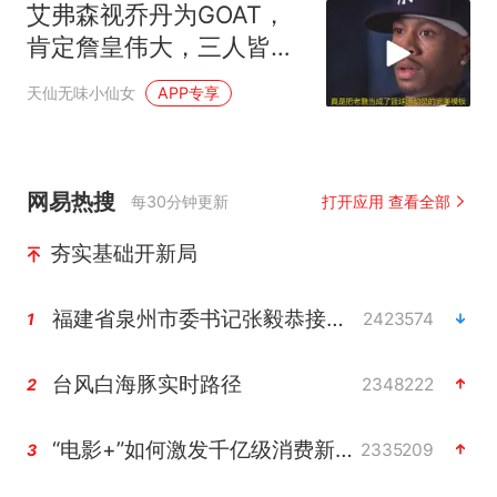
艾弗森视乔丹为GOAT，
肯定詹皇伟大，三人皆传
奇
天仙无味小仙女
APP专享
网易热搜
每30分钟更新
打开应用 查看全部
夯实基础开新局
福建省泉州市委书记张毅恭接受纪律审查和监察调查
2423574
1
台风白海豚实时路径
2348222
2
“电影+”如何激发千亿级消费新活力？
2335209
3