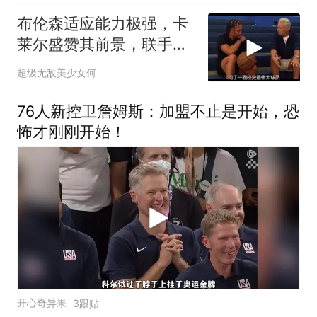
布伦森适应能力极强，卡
莱尔盛赞其前景，联手东
契奇未来可期
超级无敌美少女何
76人新控卫詹姆斯：加盟不止是开始，恐
怖才刚刚开始！
开心奇异果
3跟贴