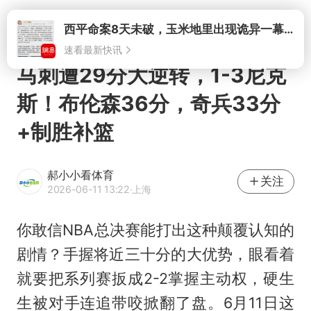
打开
马刺遭29分大逆转，1-3尼克
斯！布伦森36分，奇兵33分
+制胜补篮
郝小小看体育
关注
2026-06-11 13:22
·上海
你敢信NBA总决赛能打出这种颠覆认知的
剧情？手握将近三十分的大优势，眼看着
就要把系列赛扳成2-2掌握主动权，硬生
生被对手连追带咬掀翻了盘。6月11日这