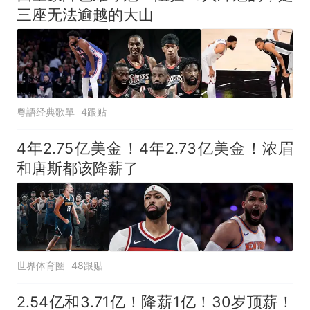
三座无法逾越的大山
粵語经典歌單
4跟贴
4年2.75亿美金！4年2.73亿美金！浓眉
和唐斯都该降薪了
世界体育圈
48跟贴
2.54亿和3.71亿！降薪1亿！30岁顶薪！