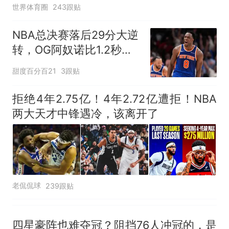
世界体育圈
243跟贴
NBA总决赛落后29分大逆
转，OG阿奴诺比1.2秒绝
杀助尼克斯53年首冠
甜度百分百21
3跟贴
拒绝4年2.75亿！4年2.72亿遭拒！NBA
两大天才中锋遇冷，该离开了
老侃侃球
239跟贴
四星豪阵也难夺冠？阻挡76人冲冠的，是