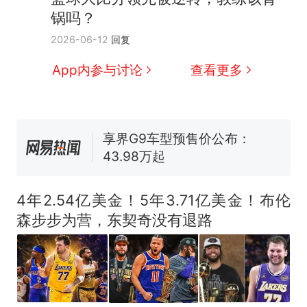
官方通报
锅吗？
佛山一中学招聘物理教师，笔
2026-06-12
回复
试前13名均遭淘汰？教育局：
已叫停招聘，成立调查组全面
台风"白海豚"中心附近最大风
App内参与讨论
查看更多
核查
力已达15级 最新研判
享界G9车型预售价公布：
43.98万起
那个在床头放菜刀的女孩，
热
因老师一句“跟我回家”改写了
人生
4年2.54亿美金！5年3.71亿美金！布伦
森步步为营，东契奇没有退路