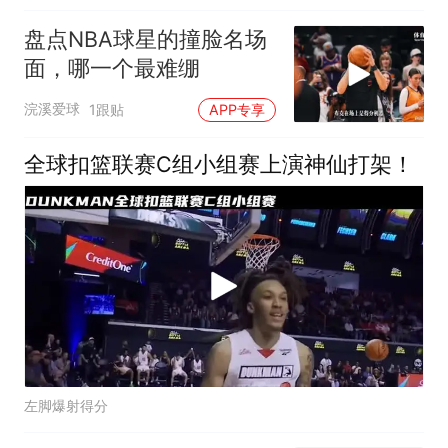
盘点NBA球星的撞脸名场
面，哪一个最难绷
浣溪爱球
1跟贴
APP专享
全球扣篮联赛C组小组赛上演神仙打架！
左脚爆射得分