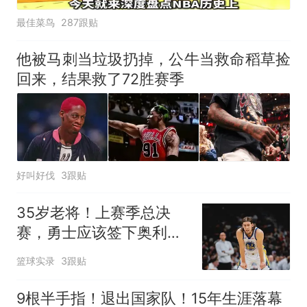
最佳菜鸟
287跟贴
他被马刺当垃圾扔掉，公牛当救命稻草捡
回来，结果救了72胜赛季
好叫好伐
3跟贴
35岁老将！上赛季总决
赛，勇士应该签下奥利尼
克吗？
篮球实录
3跟贴
9根半手指！退出国家队！15年生涯落幕