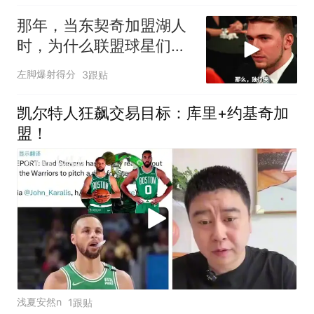
那年，当东契奇加盟湖人
时，为什么联盟球星们会
齐齐露出这个反应
左脚爆射得分
3跟贴
凯尔特人狂飙交易目标：库里+约基奇加
盟！
浅夏安然n
1跟贴