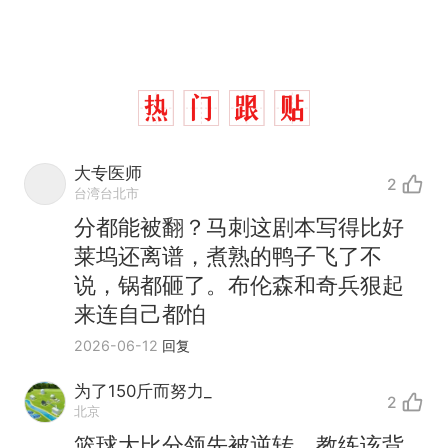
大专医师
2
台湾台北市
分都能被翻？马刺这剧本写得比好
莱坞还离谱，煮熟的鸭子飞了不
说，锅都砸了。布伦森和奇兵狠起
来连自己都怕
那个在床头放菜刀的女孩，
热
2026-06-12
回复
因老师一句“跟我回家”改写了
人生
费大厨“全国小炒肉大王”称
新
为了150斤而努力_
2
号，仅凭视频评出？中国烹饪
北京
协会回应
笔试第一被第二名传话劝弃考
篮球大比分领先被逆转，教练该背