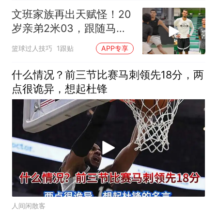
文班家族再出天赋怪！20
岁亲弟2米03，跟随马刺
合练冲NBA
篮球过人技巧
1跟贴
APP专享
什么情况？前三节比赛马刺领先18分，两
点很诡异，想起杜锋
人间闲散客