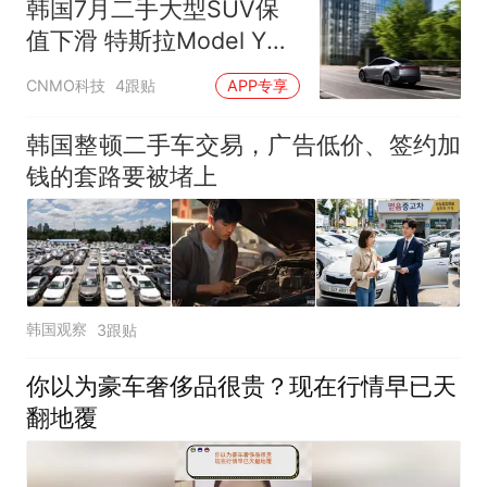
韩国7月二手大型SUV保
值下滑 特斯拉Model Y逆
势上涨
CNMO科技
4跟贴
APP专享
韩国整顿二手车交易，广告低价、签约加
钱的套路要被堵上
韩国观察
3跟贴
你以为豪车奢侈品很贵？现在行情早已天
翻地覆