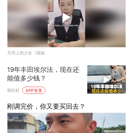
月亮上的少女
1跟贴
19年丰田埃尔法，现在还
能值多少钱？
筱虹虹
APP专享
刚调完价，你又要买回去？