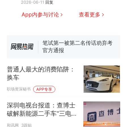
2026-06-11
回复
窝，原地守1天等它长大：挖了
140多朵
美国渔民钓获鲨鱼徒手将其拽
App内参与讨论
查看更多
回大海 目击者直呼震惊 （视频
来源：参考消息）
笔试第一被第二名传话劝弃考
官方通报
制裁瓜子饺子，美国怕什
热
么？
普通人最大的消费陷阱：
换车
职场资深秘书
APP专享
深圳电视台报道：查博士
破解新能源二手车“三电”
检测难题
和讯网
3跟贴