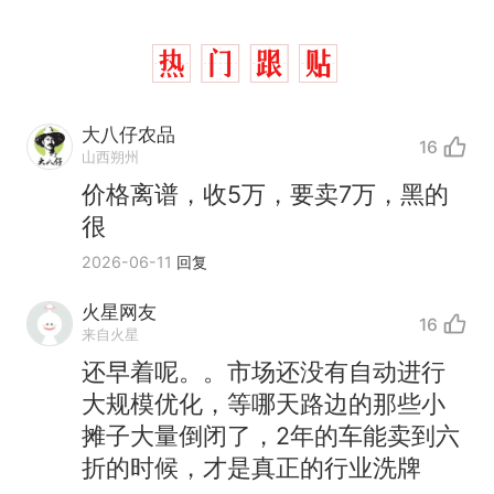
大八仔农品
16
山西朔州
价格离谱，收5万，要卖7万，黑的
很
2026-06-11
回复
制裁瓜子饺子，美国怕什
热
火星网友
16
么？
来自火星
那个在床头放菜刀的女孩，
新
还早着呢。。市场还没有自动进行
因老师一句“跟我回家”改写了
大规模优化，等哪天路边的那些小
人生
费大厨“全国小炒肉大王”称
摊子大量倒闭了，2年的车能卖到六
号，仅凭视频评出？中国烹饪
折的时候，才是真正的行业洗牌
协会回应
男子上山采菌偶然发现鸡枞菌