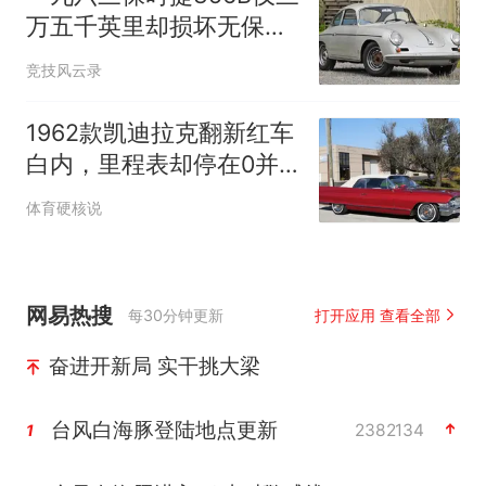
万五千英里却损坏无保留
拍卖
竞技风云录
1962款凯迪拉克翻新红车
白内，里程表却停在0并
失效
体育硬核说
网易热搜
每30分钟更新
打开应用 查看全部
奋进开新局 实干挑大梁
台风白海豚登陆地点更新
2382134
1