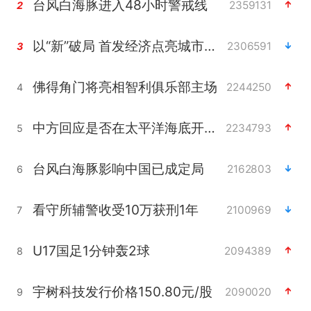
台风白海豚进入48小时警戒线
2359131
2
以“新”破局 首发经济点亮城市消费活力
2306591
3
佛得角门将亮相智利俱乐部主场
2244250
4
中方回应是否在太平洋海底开采稀土
2234793
5
台风白海豚影响中国已成定局
2162803
6
看守所辅警收受10万获刑1年
2100969
7
U17国足1分钟轰2球
2094389
8
宇树科技发行价格150.80元/股
2090020
9