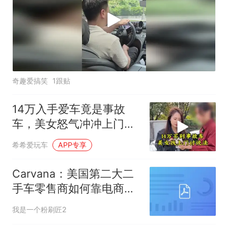
奇趣爱搞笑
1跟贴
14万入手爱车竟是事故
车，美女怒气冲冲上门讨
公道！
希希爱玩车
APP专享
Carvana：美国第二大二
手车零售商如何靠电商逆
袭？
我是一个粉刷匠2