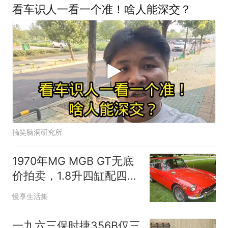
看车识人一看一个准！啥人能深交？
搞笑脑洞研究所
1970年MG MGB GT无底
价拍卖，1.8升四缸配四速
手动
慢享生活集
一九六三保时捷356B仅三