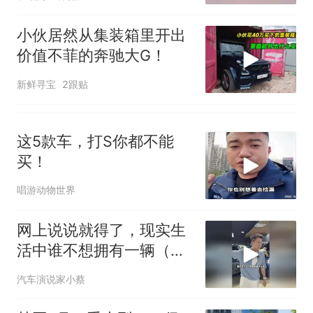
小伙居然从集装箱里开出
价值不菲的奔驰大G！
新鲜寻宝
2跟贴
这5款车，打S你都不能
买！
唱游动物世界
网上说说就得了，现实生
活中谁不想拥有一辆（狗
头）
汽车演说家小蔡