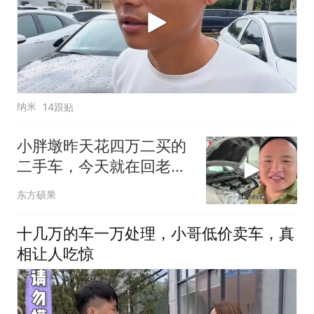
纳米
14跟贴
小胖墩昨天花四万二买的
二手车，今天就在回老挝
的路上趴窝了！
东方硕果
十几万的车一万处理，小哥低价卖车，真
相让人吃惊