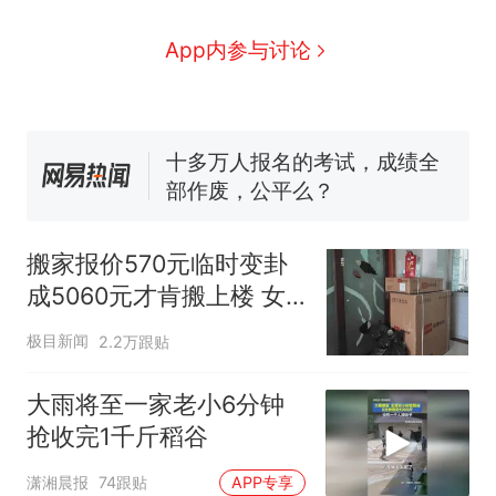
那个在床头放菜刀的女孩，
热
App内参与讨论
因老师一句“跟我回家”改写了
人生
搬家报价570元，搬到楼下
新
交5060元才肯搬上楼！女子傻
眼了……
十多万人报名的考试，成绩全
部作废，公平么？
空调24小时开着反而更省电？
电力部门回应
搬家报价570元临时变卦
佛山一中学招聘物理教师，笔
成5060元才肯搬上楼 女
试前13名均遭淘汰？教育局：
子傻眼
已叫停招聘，成立调查组全面
“不建议大家买深色蛋糕”上热
极目新闻
2.2万跟贴
核查
搜，网友：天塌了！
那个在床头放菜刀的女孩，
大雨将至一家老小6分钟
热
因老师一句“跟我回家”改写了
抢收完1千斤稻谷
人生
潇湘晨报
74跟贴
APP专享