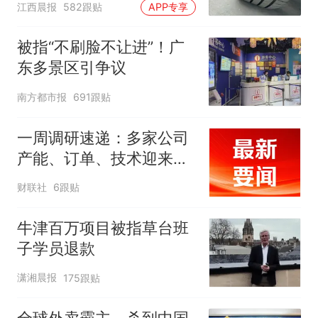
江西晨报
582跟贴
APP专享
元，官方发布情况通报
被指“不刷脸不让进”！广
东多景区引争议
南方都市报
691跟贴
一周调研速递：多家公司
产能、订单、技术迎来突
破，涉及PCB、MLCC、
财联社
6跟贴
算力、CPO等行业
牛津百万项目被指草台班
子学员退款
潇湘晨报
175跟贴