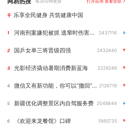
网易热搜
每30分钟更新
打开应用 查看全部
乐享全民健身 共筑健康中国
河南刑案嫌犯被抓 逃窜时伤害多人
2437116
1
国乒女单三将晋级四强
2432440
2
光影经济撬动暑期消费新蓝海
2229249
3
微信又有新功能，你可以“撤回”你的撤回了！
2126719
4
新疆优化调整景区内自驾服务费
2048844
5
《欢迎来龙餐馆》口碑
1985735
6