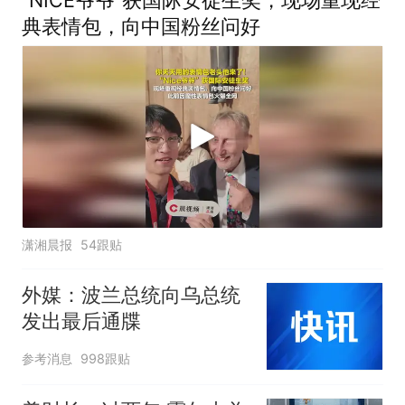
“NICE爷爷”获国际安徒生奖，现场重现经
典表情包，向中国粉丝问好
潇湘晨报
54跟贴
外媒：波兰总统向乌总统
发出最后通牒
参考消息
998跟贴