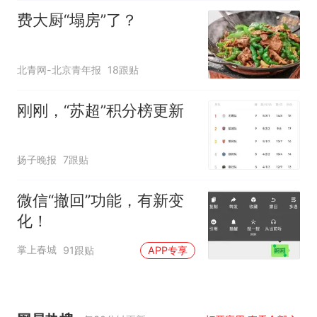
费大厨“塌房”了？
北青网-北京青年报
18跟贴
刚刚，“苏超”积分榜更新
扬子晚报
7跟贴
微信“撤回”功能，有新变
化！
掌上春城
91跟贴
APP专享