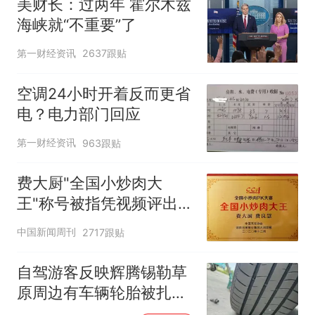
美财长：过两年 霍尔木兹
海峡就“不重要”了
第一财经资讯
2637跟贴
空调24小时开着反而更省
电？电力部门回应
第一财经资讯
963跟贴
费大厨"全国小炒肉大
王"称号被指凭视频评出
官方回应
中国新闻周刊
2717跟贴
自驾游客反映辉腾锡勒草
原周边有车辆轮胎被扎，
修理店铺换胎价格高达千