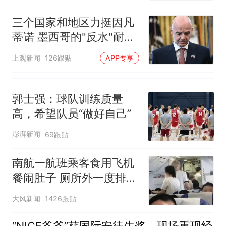
三个国家和地区力挺因凡
蒂诺 墨西哥的"反水"耐人
寻味
上观新闻
126跟贴
APP专享
郭士强：球队训练质量
高，希望队员“做好自己”
澎湃新闻
69跟贴
南航一航班乘客食用飞机
餐闹肚子 厕所外一度排长
队
大风新闻
1426跟贴