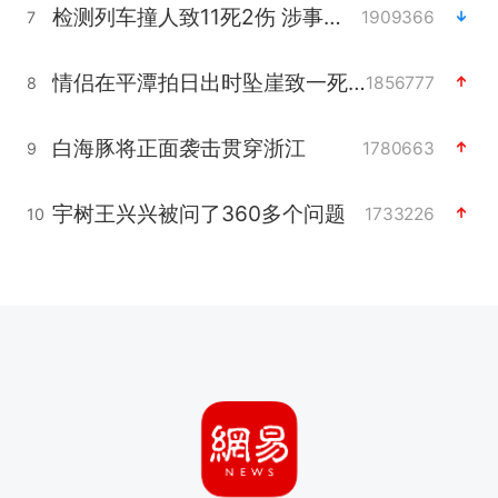
检测列车撞人致11死2伤 涉事单位被罚
1909366
7
情侣在平潭拍日出时坠崖致一死一伤
1856777
8
白海豚将正面袭击贯穿浙江
1780663
9
宇树王兴兴被问了360多个问题
1733226
10