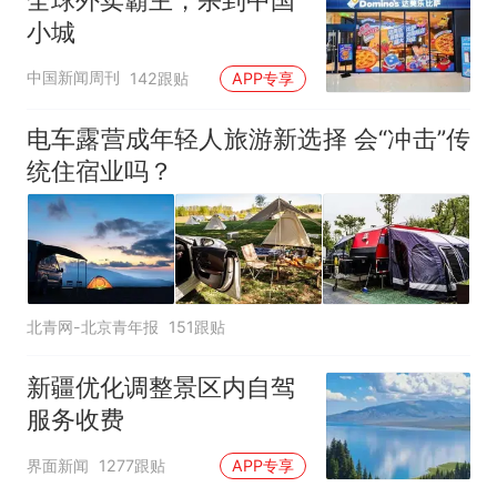
全球外卖霸主，杀到中国
小城
中国新闻周刊
142跟贴
APP专享
电车露营成年轻人旅游新选择 会“冲击”传
统住宿业吗？
北青网-北京青年报
151跟贴
新疆优化调整景区内自驾
服务收费
界面新闻
1277跟贴
APP专享