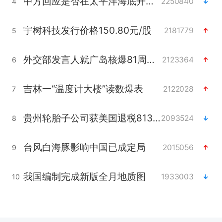
中方回应是否在太平洋海底开采稀土
2250840
4
宇树科技发行价格150.80元/股
2181779
5
外交部发言人就广岛核爆81周年等答记者问
2123364
6
吉林一“温度计大楼”读数爆表
2122028
7
贵州轮胎子公司获美国退税8136万
2093524
8
台风白海豚影响中国已成定局
2015056
9
我国编制完成新版全月地质图
1933003
10