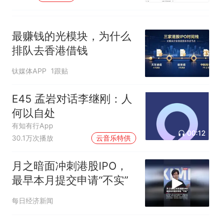
最赚钱的光模块，为什么
排队去香港借钱
钛媒体APP
1跟贴
E45 孟岩对话李继刚：人
何以自处
有知有行App
00:12
30.1万次播放
云音乐特供
月之暗面冲刺港股IPO，
最早本月提交申请“不实”
每日经济新闻