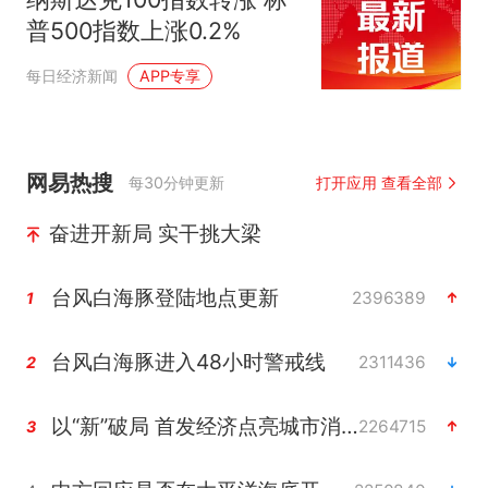
改签但没兑现
普500指数上涨0.2%
每日经济新闻
APP专享
网易热搜
每30分钟更新
打开应用 查看全部
奋进开新局 实干挑大梁
台风白海豚登陆地点更新
2396389
1
台风白海豚进入48小时警戒线
2311436
2
以“新”破局 首发经济点亮城市消费活力
2264715
3