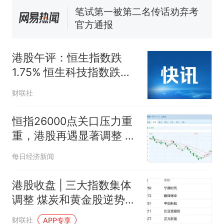
生
笔试第一被第二名传话劝弃考
官方通报
制裁瓜子饺子，美国怕什
热
么？
港股午评：恒生指数跌
1.75% 恒生科技指数跌
1.87%
财联社
恒指26000点关口压力重
重，港股再遇显著调整 本
轮行情是反弹还是反转？
每日经济新闻
港股收盘 | 三大指数集体
调整 煤炭和黄金股逆势走
强
财联社
APP专享