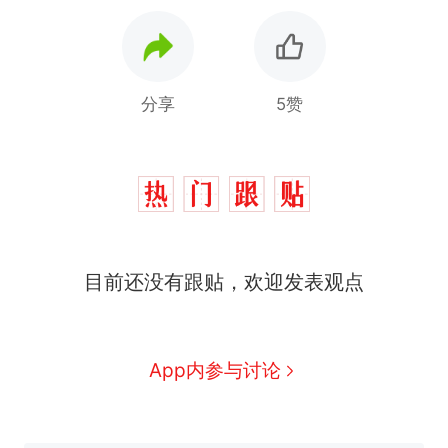
分享
5赞
制裁瓜子饺子，美国怕什
热
么？
费大厨“全国小炒肉大王”称
新
目前还没有跟贴，欢迎发表观点
号，仅凭视频评出？中国烹饪
协会回应
男子上山采菌偶然发现鸡枞菌
窝，原地守1天等它长大：挖了
140多朵
美国渔民钓获鲨鱼徒手将其拽
App内参与讨论
回大海 目击者直呼震惊 （视频
来源：参考消息）
那个在床头放菜刀的女孩，因
老师一句“跟我回家”改写了人