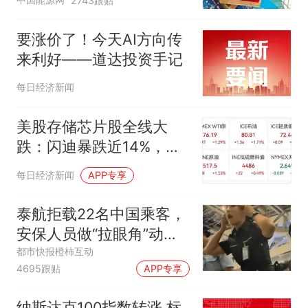
2743跟贴
要涨价了！今天AI方向传
来利好——道达投资手记
每日经济新闻
美股存储芯片股全线大
跌：闪迪暴跌近14%，西
部数据跌超19%，SK海力
每日经济新闻
APP专享
士跌6%，美光下跌近4%
｜美股开盘
泰航拒载22名中国乘客，
安保人员做“拉眼角”动
作，泰国机场最新回应：
都市快报橙柿互动
4695跟贴
APP专享
拒绝登机决定由航司作
出；亲历者：曾承诺免费
纳斯达克100指数转涨 标