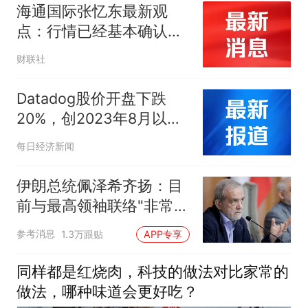
海通国际张忆东最新观
点：行情已经基本确认底
部区域 并转入缩量磨底和
财联社
蓄势阶段
Datadog股价开盘下跌
20%，创2023年8月以来
最大跌幅
每日经济新闻
伊朗总统佩泽希齐扬：目
前与最高领袖联络"非常困
难"
参考消息
1.3万跟贴
APP专享
同样都是红烧肉，科技的做法对比家常的
做法，哪种味道会更好吃？