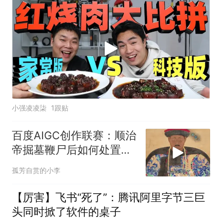
小强凌凌柒
1跟贴
百度AIGC创作联赛：顺治
帝掘墓鞭尸后如何处置多
尔衮之子
孤芳自赏的小李
【厉害】飞书“死了”：腾讯阿里字节三巨
头同时掀了软件的桌子