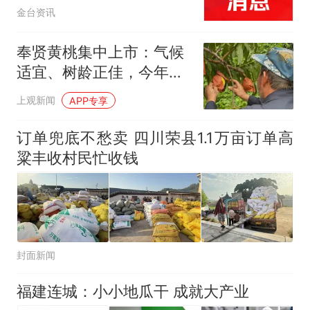
金台资讯
奉贤黄桃集中上市：气候
适宜、树龄正佳，今年品
质更优
上观新闻
APP专享
订单兜底不愁卖 四川荣县1.1万亩订单高
粱丰收村民忙收钱
封面新闻
福建连城：小小地瓜干 成就大产业