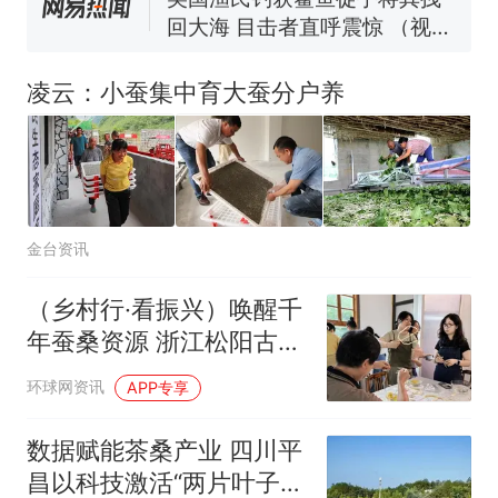
回大海 目击者直呼震惊 （视频
来源：参考消息）
笔试第一被第二名传话劝弃考
官方通报
凌云：小蚕集中育大蚕分户养
那个在床头放菜刀的女孩，
热
因老师一句“跟我回家”改写了
人生
金台资讯
（乡村行·看振兴）唤醒千
年蚕桑资源 浙江松阳古村
“破茧重生”引客来
环球网资讯
APP专享
数据赋能茶桑产业 四川平
昌以科技激活“两片叶子”