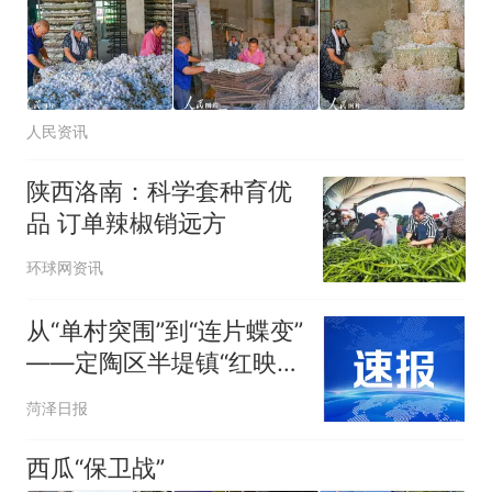
人民资讯
陕西洛南：科学套种育优
品 订单辣椒销远方
环球网资讯
从“单村突围”到“连片蝶变”
——定陶区半堤镇“红映半
堤”乡村振兴示范片区观察
菏泽日报
西瓜“保卫战”