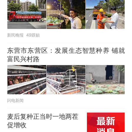
新民晚报
49跟贴
东营市东营区：发展生态智慧种养 铺就
富民兴村路
闪电新闻
麦后复种正当时一地两茬
促增收