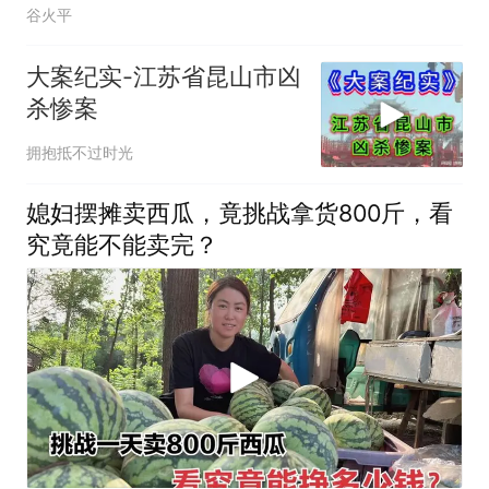
谷火平
大案纪实-江苏省昆山市凶
杀惨案
拥抱抵不过时光
媳妇摆摊卖西瓜，竟挑战拿货800斤，看
究竟能不能卖完？