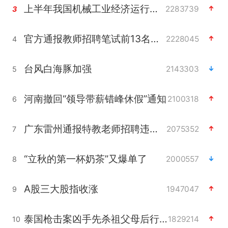
上半年我国机械工业经济运行稳中有进
2283739
3
官方通报教师招聘笔试前13名被淘汰
2228045
4
台风白海豚加强
2143303
5
河南撤回“领导带薪错峰休假”通知
2100318
6
广东雷州通报特教老师招聘违规事件
2075352
7
“立秋的第一杯奶茶”又爆单了
2000557
8
A股三大股指收涨
1947047
9
泰国枪击案凶手先杀祖父母后行凶
1829214
10