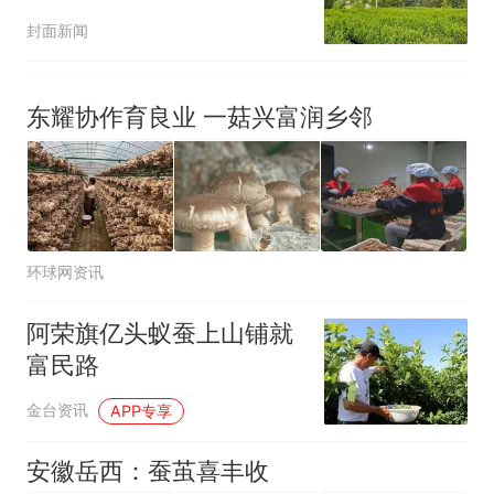
助力乡村振兴
封面新闻
东耀协作育良业 一菇兴富润乡邻
环球网资讯
阿荣旗亿头蚁蚕上山铺就
富民路
金台资讯
APP专享
安徽岳西：蚕茧喜丰收