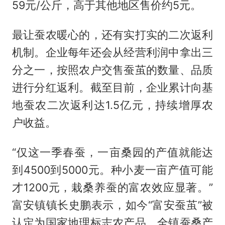
59元/公斤，高于其他地区售价约5元。
最让蚕农暖心的，还有实打实的二次返利
机制。企业每年还会从经营利润中拿出三
分之一，按照农户交售蚕茧的数量、品质
进行分红返利。截至目前，企业累计向基
地蚕农二次返利达1.5亿元，持续增厚农
户收益。
“仅这一季春蚕，一亩桑园的产值就能达
到4500到5000元。种小麦一亩产值可能
才1200元，栽桑养蚕的富农效应显著。”
富安镇镇长史鹏表示，如今“富安蚕茧”被
认定为国家地理标志农产品。全镇蚕桑产