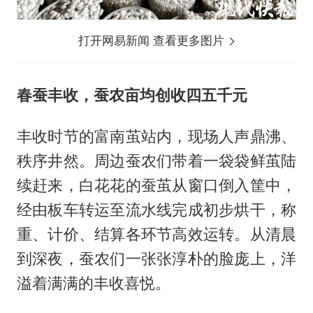
打开网易新闻 查看更多图片
春蚕丰收，蚕农亩均创收四五千元
丰收时节的富南茧站内，现场人声鼎沸、
秩序井然。周边蚕农们带着一袋袋鲜茧陆
续赶来，白花花的蚕茧从窗口倒入筐中，
经由板车转运至流水线完成初步烘干，称
重、计价、结算各环节高效运转。从清晨
到深夜，蚕农们一张张淳朴的脸庞上，洋
溢着满满的丰收喜悦。