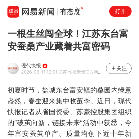
打开
一根生丝闯全球！江苏东台富
安蚕桑产业藏着共富密码
现代快报
关注
2026-06-11 12:01
·江苏
·快报聚焦官方网易号
初夏时节，盐城东台富安镇的桑园内绿意
盎然，春蚕迎来集中收茧季。近日，现代
快报记者从省国资委、苏豪控股集团组织
的“破茧向新，链接未来”活动中获悉，今
年富安蚕茧单产、质量均创下近十年新