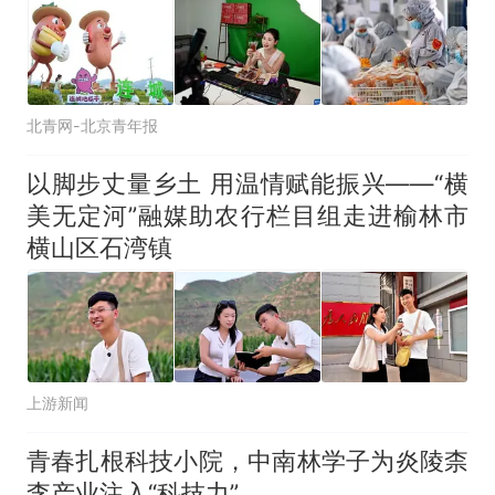
北青网-北京青年报
以脚步丈量乡土 用温情赋能振兴——“横
美无定河”融媒助农行栏目组走进榆林市
横山区石湾镇
上游新闻
青春扎根科技小院，中南林学子为炎陵柰
李产业注入“科技力”