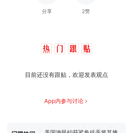
分享
2赞
那个在床头放菜刀的女孩，
热
目前还没有跟贴，欢迎发表观点
因老师一句“跟我回家”改写了
人生
制裁瓜子饺子，美国怕什
新
么？
费大厨“全国小炒肉大王”称
App内参与讨论
号，仅凭视频评出？中国烹饪
协会回应
男子上山采菌偶然发现鸡枞菌
窝，原地守1天等它长大：挖了
140多朵
美国渔民钓获鲨鱼徒手将其拽