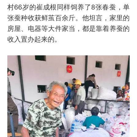
村66岁的崔成根同样饲养了8张春蚕，单
张蚕种收获鲜茧百余斤。他坦言，家里的
房屋、电器等大件家当，都是靠着养蚕的
收入置办起来的。