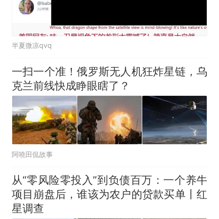
半夏微凉qvq
一扫一个准！俄罗斯无人机狂炸星链，乌
克兰前线快成睁眼瞎了？
阿嘵田侃故事
从“零风险零投入”到负债百万：一个养牛
项目崩盘后，谁该为农户的贷款买单丨红
星调查