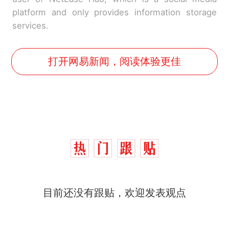
platform and only provides information storage
services.
打开网易新闻，阅读体验更佳
那个在床头放菜刀的女孩，
热
因老师一句“跟我回家”改写了
人生
制裁瓜子饺子，美国怕什
新
么？
目前还没有跟贴，欢迎发表观点
费大厨“全国小炒肉大王”称
号，仅凭视频评出？中国烹饪