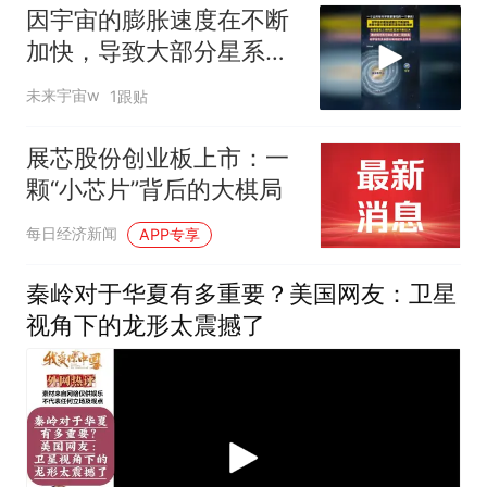
因宇宙的膨胀速度在不断
加快，导致大部分星系正
在逐渐远离地球！
未来宇宙w
1跟贴
展芯股份创业板上市：一
颗“小芯片”背后的大棋局
每日经济新闻
APP专享
秦岭对于华夏有多重要？美国网友：卫星
视角下的龙形太震撼了