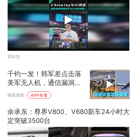
雷科技
千钧一发！韩军差点击落
美军无人机，通信漏洞险
酿友军互殴惨剧
御风观察
APP专享
余承东：尊界V800、V680新车24小时大
定突破3500台