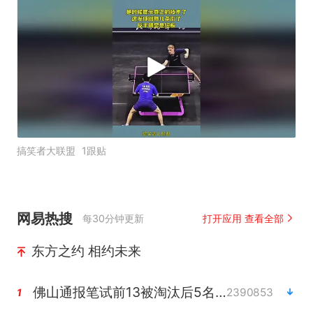
搞笑者大联盟
1跟贴
网易热搜
每30分钟更新
打开应用 查看全部
东方之约 相约未来
佛山通报笔试前13被淘汰后5名进体检
2390853
1