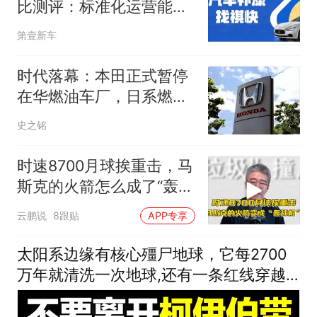
比测评：标准化运营能力
哪家更专业
第壹新车
时代落幕：本田正式暂停
在华燃油车厂，日系燃油
车退出中国倒计时
史之铭
时速8700月球挨重击，马
斯克的火箭怎么成了“轰战
机”？
云鹏说
8跟贴
APP专享
太阳系边缘有核心殭尸地球，它每2700
万年就清洗一次地球,还有一条红线穿越
后也只是我们见到的恐怖之一