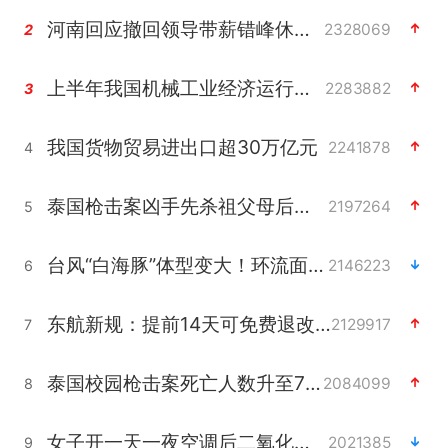
河南回应撤回领导带薪错峰休假通知
2328069
2
上半年我国机械工业经济运行稳中有进
2283882
3
我国货物贸易进出口超30万亿元
2241878
4
泰国枪击案凶手先杀祖父母后行凶
2197264
5
台风“白海豚”体型变大！环流面积接近13个浙江那么大
2146223
6
东航新规：提前14天可免费退改签
2129917
7
泰国校园枪击案死亡人数升至7人
2084099
8
女子开一天一夜空调后二氧化碳中毒
2021385
9