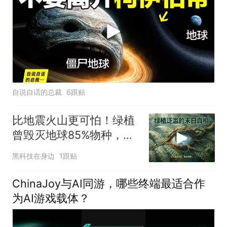
自说自话的总裁
6跟贴
比地震火山更可怕！绿植
曾毁灭地球85%物种，真
相颠覆所有人认知
黑科技在身边
1跟贴
ChinaJoy与AI同游，哪些终端最适合作
为AI游戏载体？