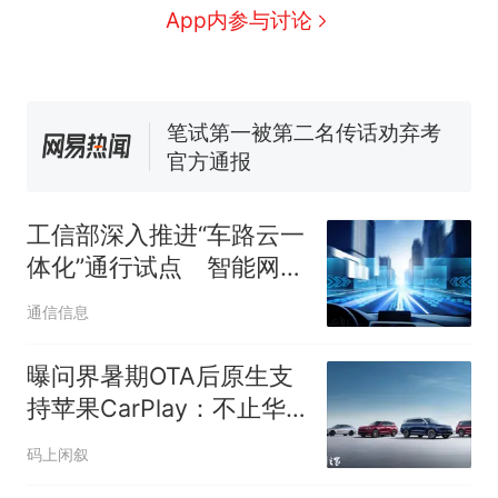
协会回应
男子上山采菌偶然发现鸡枞菌
App内参与讨论
窝，原地守1天等它长大：挖了
140多朵
美国渔民钓获鲨鱼徒手将其拽
回大海 目击者直呼震惊 （视频
来源：参考消息）
笔试第一被第二名传话劝弃考
官方通报
那个在床头放菜刀的女孩，
热
因老师一句“跟我回家”改写了
工信部深入推进“车路云一
人生
体化”通行试点 智能网联
汽车加速走向量产商用
通信信息
曝问界暑期OTA后原生支
持苹果CarPlay：不止华
为乾崑智驾ADS 5
码上闲叙