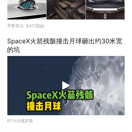
齐鲁壹点
8417跟贴
SpaceX火箭残骸撞击月球砸出约30米宽
的坑
RT今日俄罗斯