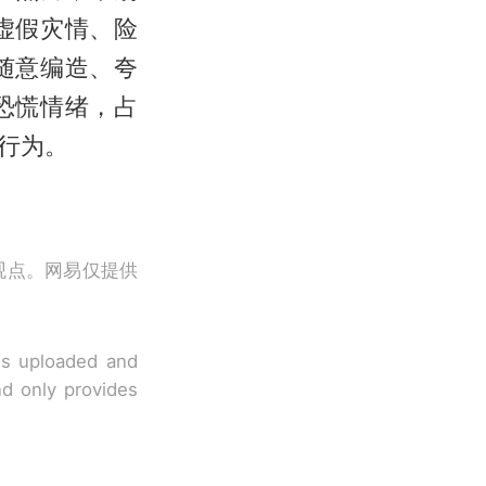
虚假灾情、险
随意编造、夸
恐慌情绪，占
行为。
观点。网易仅提供
 is uploaded and
nd only provides