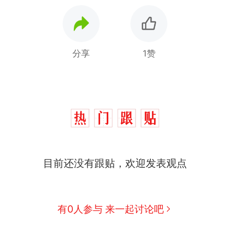
分享
1赞
目前还没有跟贴，欢迎发表观点
制裁瓜子饺子，美国怕什么？
热
有0人参与 来一起讨论吧
那个在床头放菜刀的女孩，因老师一句“跟我回家”
新