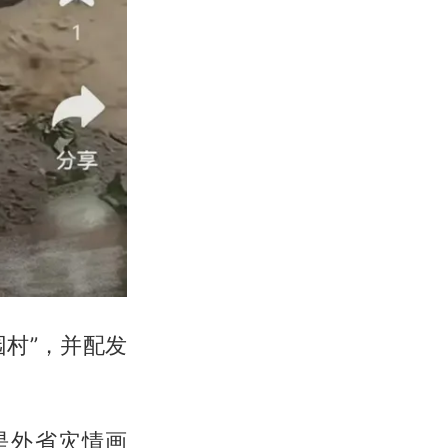
园村”，并配发
是外省灾情画