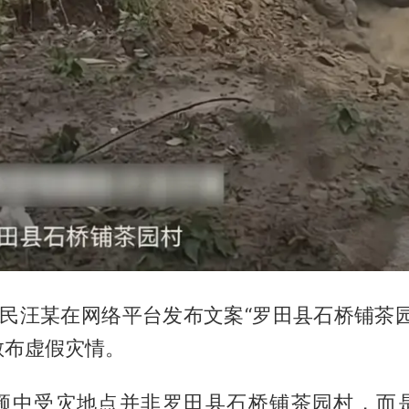
网民汪某在网络平台发布文案“罗田县石桥铺茶
散布虚假灾情。
频中受灾地点并非罗田县石桥铺茶园村，而