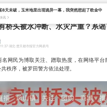
案8天未破，玉米地里出现诡异一幕，我突然想起了欧金中
快讯
有桥头被水冲断、水灾严重？系谣
11:37
·湖北
·楚天都市报官方网易号
两名网民为博取关注、蹭取热度，在网络平台
公共秩序，被罗田警方依法处理。