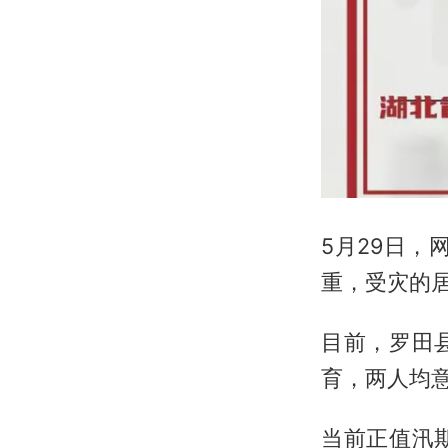
5月29日
重，受灾的
目前，罗田
育，两人均
当前正值汛