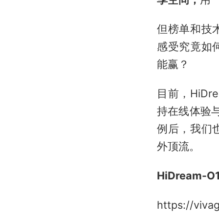
但榜单和技
感受究竟如
能赢？
目前，HiDre
持在线体验
例后，我们
外顶流。
HiDream-O
https://vivag