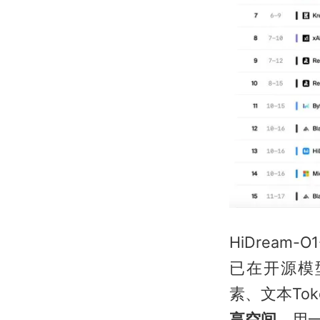
HiDream-
已在开源模型
素、文本To
享空间，
用一