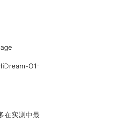
mage
HiDream-O1-
多在实测中最