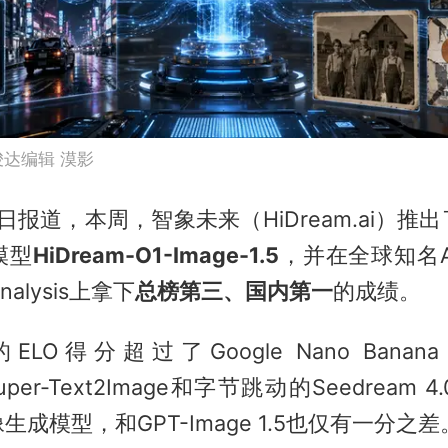
骏达编辑 漠影
1日报道，本周，智象未来（HiDream.ai）推
模型
HiDream-O1-Image-1.5
，并在全球知名
 Analysis上拿下
总榜第三、国内第一
的成绩。
O得分超过了Google Nano Banana 
Super-Text2Image和字节跳动的Seedream
成模型，和GPT-Image 1.5也仅有一分之差