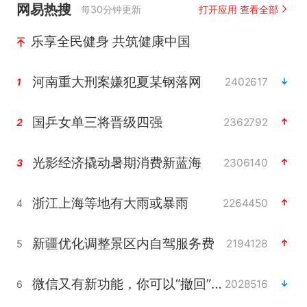
网易热搜
每30分钟更新
打开应用 查看全部
乐享全民健身 共筑健康中国
河南重大刑案嫌犯夏某钢落网
2402617
1
国乒女单三将晋级四强
2362792
2
光影经济撬动暑期消费新蓝海
2306140
3
浙江上海等地有大雨或暴雨
2264450
4
新疆优化调整景区内自驾服务费
2194128
5
微信又有新功能，你可以“撤回”你的撤回了！
2028516
6