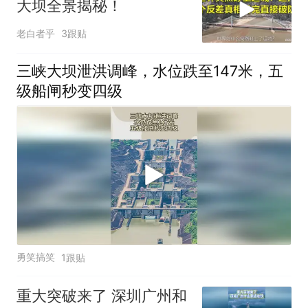
大坝全景揭秘！
老白者乎
3跟贴
三峡大坝泄洪调峰，水位跌至147米，五
级船闸秒变四级
勇笑搞笑
1跟贴
重大突破来了 深圳广州和