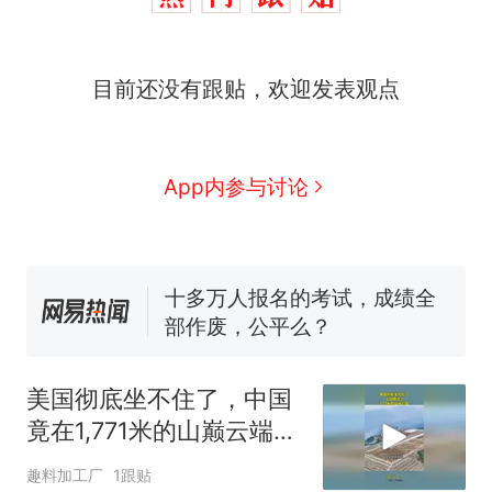
那个在床头放菜刀的女孩，
热
目前还没有跟贴，欢迎发表观点
因老师一句“跟我回家”改写了
人生
搬家报价570元，搬到楼下
新
交5060元才肯搬上楼！女子傻
眼了……
空调24小时开着反而更省电？
App内参与讨论
电力部门回应
佛山一中学招聘物理教师，笔
试前13名均遭淘汰？教育局：
已叫停招聘，成立调查组全面
十多万人报名的考试，成绩全
核查
部作废，公平么？
“不建议大家买深色蛋糕”上热
搜，网友：天塌了！
美国彻底坐不住了，中国
那个在床头放菜刀的女孩，
热
竟在1,771米的山巅云端，
因老师一句“跟我回家”改写了
架起超级机场
人生
趣料加工厂
1跟贴