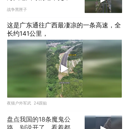
口人忘不了！
战争黑匣子
这是广东通往广西最凄凉的一条高速，全
长约141公里，
夜猫户外军武
24跟贴
盘点我国的18条魔鬼公
路，别说开了，看着都吓