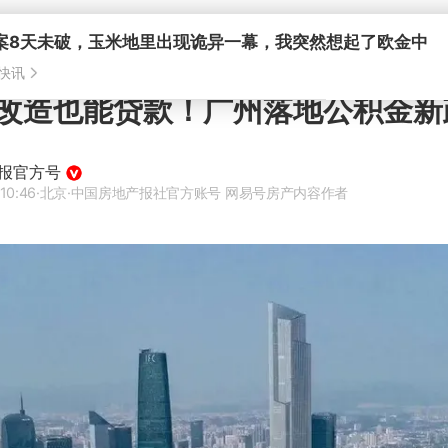
案8天未破，玉米地里出现诡异一幕，我突然想起了欧金中
快讯
改造也能贷款！广州落地公积金新
报官方号
10:46
·北京
·中国房地产报社官方账号 网易号房产内容作者