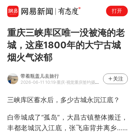
打开
重庆三峡库区唯一没被淹的老
城，这座1800年的大宁古城
烟火气浓郁
带着瓶盖儿去旅行
关注
2026-06-11 10:19
·重庆
·视觉重庆签约摄影师
三峡库区蓄水后，多少古城永沉江底？
白帝城成了“孤岛”，大昌古镇整体搬迁，
丰都老城沉入江底，张飞庙背井离乡……