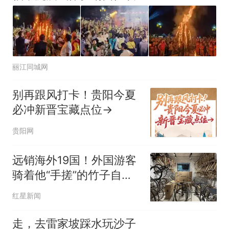
丽江同城网
别再跟风打卡！贵阳今夏
必冲新晋宝藏点位→
贵阳网
远销海外19国！外国游客
骑着他“手搓”的竹子自行
车逛蓉城
红星新闻
走，去雷家坡踩水玩沙子