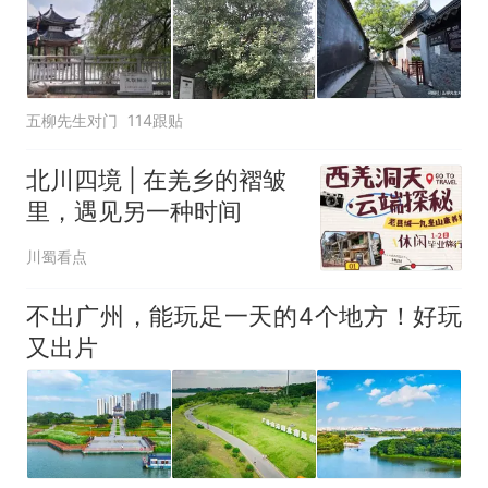
窝，原地守1天等它长大：挖了
140多朵
美国渔民钓获鲨鱼徒手将其拽
回大海 目击者直呼震惊 （视频
来源：参考消息）
笔试第一被第二名传话劝弃考
五柳先生对门
114跟贴
官方通报
那个在床头放菜刀的女孩，
热
北川四境 | 在羌乡的褶皱
因老师一句“跟我回家”改写了
里，遇见另一种时间
人生
川蜀看点
不出广州，能玩足一天的4个地方！好玩
又出片