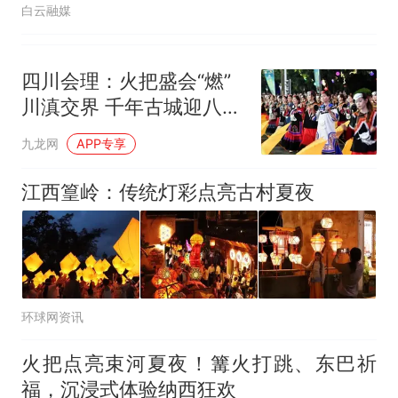
白云融媒
四川会理：火把盛会“燃”
川滇交界 千年古城迎八方
来客
九龙网
APP专享
江西篁岭：传统灯彩点亮古村夏夜
环球网资讯
火把点亮束河夏夜！篝火打跳、东巴祈
福，沉浸式体验纳西狂欢