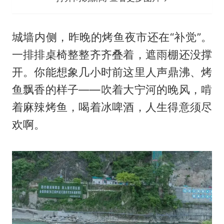
城墙内侧，昨晚的烤鱼夜市还在“补觉”。
一排排桌椅整整齐齐叠着，遮雨棚还没撑
开。你能想象几小时前这里人声鼎沸、烤
鱼飘香的样子——吹着大宁河的晚风，啃
着麻辣烤鱼，喝着冰啤酒，人生得意须尽
欢啊。