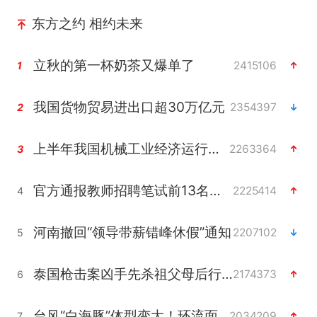
东方之约 相约未来
立秋的第一杯奶茶又爆单了
2415106
1
我国货物贸易进出口超30万亿元
2354397
2
上半年我国机械工业经济运行稳中有进
2263364
3
官方通报教师招聘笔试前13名被淘汰
2225414
4
河南撤回“领导带薪错峰休假”通知
2207102
5
泰国枪击案凶手先杀祖父母后行凶
2174373
6
台风“白海豚”体型变大！环流面积接近13个浙江那么大
2034209
7