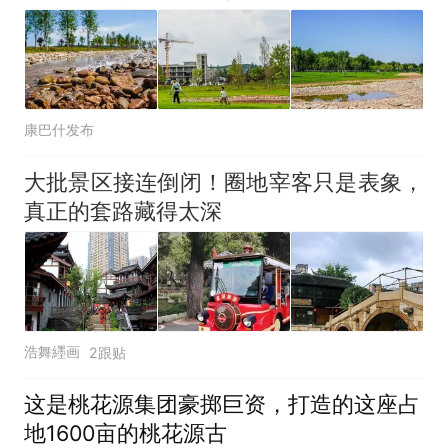
康巴什发布
大批景区接连倒闭！圈地宰客只是表象，
真正的套路藏得太深
浩舞纆画
2跟贴
这是桃花源集团豪掷巨资，打造的这座占
地1600亩的桃花源古