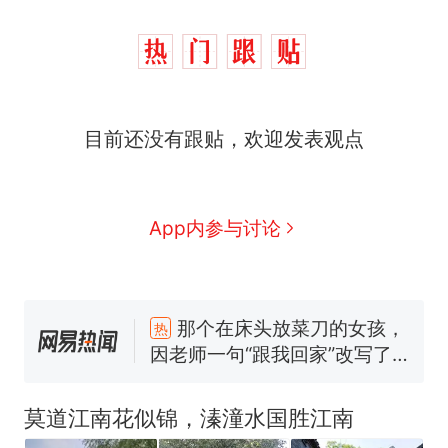
目前还没有跟贴，欢迎发表观点
App内参与讨论
那个在床头放菜刀的女孩，
热
因老师一句“跟我回家”改写了
人生
制裁瓜子饺子，美国怕什
新
么？
费大厨“全国小炒肉大王”称
号，仅凭视频评出？中国烹饪
莫道江南花似锦，溱潼水国胜江南
协会回应
男子上山采菌偶然发现鸡枞菌