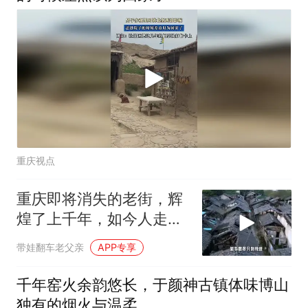
重庆视点
重庆即将消失的老街，辉
煌了上千年，如今人走屋
空、破败不堪
带娃翻车老父亲
APP专享
千年窑火余韵悠长，于颜神古镇体味博山
独有的烟火与温柔