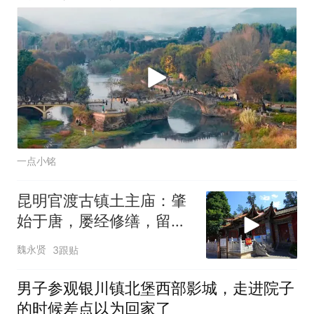
一点小铭
昆明官渡古镇土主庙：肇
始于唐，屡经修缮，留存
清代古建风貌
魏永贤
3跟贴
男子参观银川镇北堡西部影城，走进院子
的时候差点以为回家了