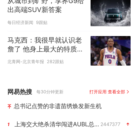
从城市到旷野，享界G9给
出高端SUV新答案
每日经济新闻
9跟贴
马克西：我很早就认识老
詹了 他身上最大的特质就
是谦逊
北青网-北京青年报
282跟贴
网易热搜
每30分钟更新
打开应用 查看全部
总书记点赞的非遗苗绣焕发新生机
上海交大绝杀清华闯进AUBL总决赛
2447377
1