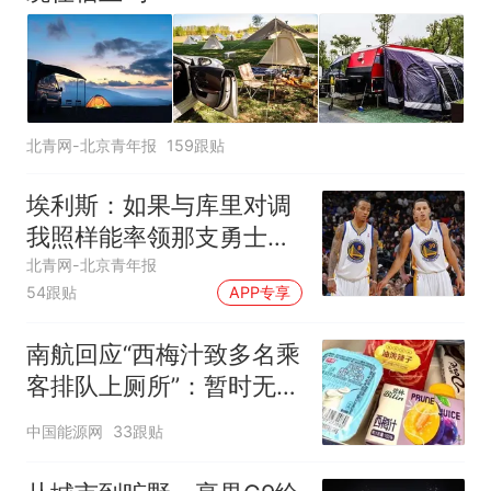
北青网-北京青年报
159跟贴
埃利斯：如果与库里对调
我照样能率领那支勇士取
得现在的成就
北青网-北京青年报
54跟贴
APP专享
南航回应“西梅汁致多名乘
客排队上厕所”：暂时无法
核查是否发放西梅汁
中国能源网
33跟贴