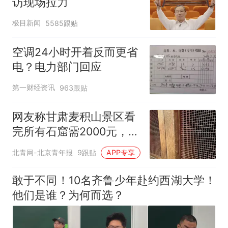
访现场拉力
极目新闻
5585跟贴
空调24小时开着反而更省
电？电力部门回应
第一财经资讯
963跟贴
网友称甘肃麦积山景区看
完所有石窟需2000元，景
区：部分石窟受特别保
北青网-北京青年报
9跟贴
APP专享
护，游客可按需买
敢于不同！10名齐鲁少年赴约西湖大学！
他们是谁？为何而选？