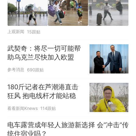
上观新闻
15跟贴
武契奇：将尽一切可能帮
助乌克兰尽快加入欧盟
参考消息
690跟贴
180斤记者在芦潮港直击
狂风 抱电线杆才能站稳
看看新闻Knews
114跟贴
电车露营成年轻人旅游新选择 会“冲击”传
统住宿业吗？