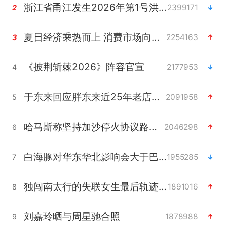
浙江省甬江发生2026年第1号洪水
2399171
2
夏日经济乘热而上 消费市场向新而行
2254163
3
《披荆斩棘2026》阵容官宣
2177953
4
于东来回应胖东来近25年老店年底关闭
2091958
5
哈马斯称坚持加沙停火协议路线图
2046298
6
白海豚对华东华北影响会大于巴威
1955285
7
独闯南太行的失联女生最后轨迹已确认
1891016
8
刘嘉玲晒与周星驰合照
1878988
9