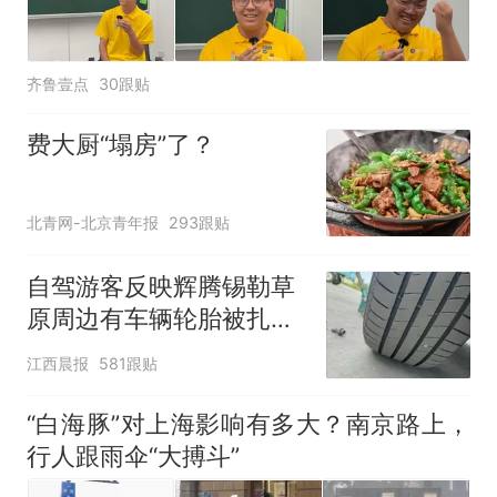
齐鲁壹点
30跟贴
费大厨“塌房”了？
北青网-北京青年报
293跟贴
自驾游客反映辉腾锡勒草
原周边有车辆轮胎被扎，
修理店铺换胎价格高达千
江西晨报
581跟贴
元，官方发布情况通报
“白海豚”对上海影响有多大？南京路上，
行人跟雨伞“大搏斗”