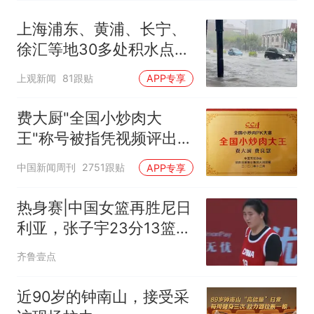
上海浦东、黄浦、长宁、
徐汇等地30多处积水点正
在抢排
上观新闻
81跟贴
APP专享
费大厨"全国小炒肉大
王"称号被指凭视频评出
官方回应
中国新闻周刊
2751跟贴
APP专享
热身赛|中国女篮再胜尼日
利亚，张子宇23分13篮板
表现抢眼
齐鲁壹点
近90岁的钟南山，接受采