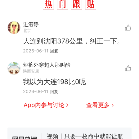
进湛静
北京
大连到沈阳378公里，纠正一下。
2026-06-11
回复
短裤外穿超人那叫酷
陕西安康
我以为大连198比0呢
十多万人报名的考试，成绩
热
2026-06-11
回复
全部作废，公平么？
全球唯一没有法定首都的国
新
App内参与讨论
查看更多
家，刚改国名，总统就邀请中
国大使骑行绕了几乎整个国境
5万的小车卖不动，40万以上
线一圈，还曾两次到中国寻根
的抢着买
视频丨只要一枚命中就能让航