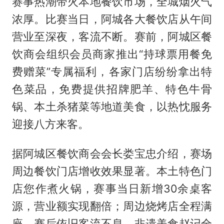
赛事热潮带火本地餐饮市场，全城烟火气
浓厚。比赛当日，阿城各大餐饮店从午间
营业至深夜，客流不断。赛前，阿城区餐
饮商会组织会员商家推出“持球票用餐免
费赠菜”专属福利，各家门店纷纷拿出特
色菜品，免费提供招牌肥羊、特色牛骨
锅、本土杀猪菜等地道美食，以热忱服务
迎接八方来客。
据阿城区餐饮商会会长娄宝忠介绍，赛场
周边餐饮门店增收效果显著。本土特色门
店您作煮火锅，赛事当日新增30余桌客
源，营业额实现翻倍；周边烧烤店全程满
座，赛后依旧客流不息。非遗美食赵记全