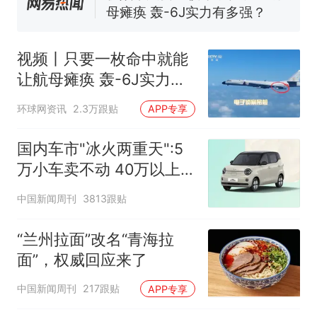
母瘫痪 轰-6J实力有多强？
空调24小时开着反而更省电？
电力部门回应
视频丨只要一枚命中就能
大雨将至一家老小6分钟抢收完
让航母瘫痪 轰-6J实力有
1千斤稻谷
多强？
十多万人报名的考试，成绩
热
环球网资讯
2.3万跟贴
APP专享
全部作废，公平么？
国内车市"冰火两重天":5
万小车卖不动 40万以上
的抢购
中国新闻周刊
3813跟贴
“兰州拉面”改名“青海拉
面”，权威回应来了
中国新闻周刊
217跟贴
APP专享